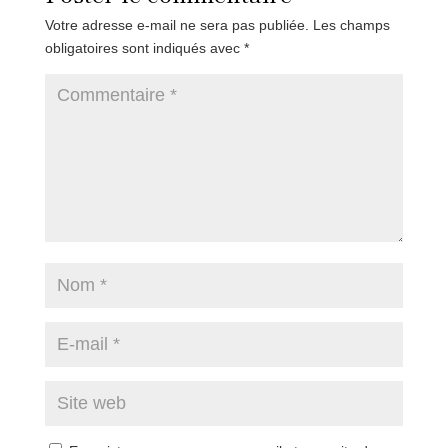
Votre adresse e-mail ne sera pas publiée.
Les champs
obligatoires sont indiqués avec
*