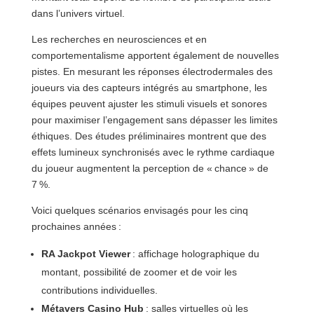
dans l’univers virtuel.
Les recherches en neurosciences et en
comportementalisme apportent également de nouvelles
pistes. En mesurant les réponses électrodermales des
joueurs via des capteurs intégrés au smartphone, les
équipes peuvent ajuster les stimuli visuels et sonores
pour maximiser l’engagement sans dépasser les limites
éthiques. Des études préliminaires montrent que des
effets lumineux synchronisés avec le rythme cardiaque
du joueur augmentent la perception de « chance » de
7 %.
Voici quelques scénarios envisagés pour les cinq
prochaines années :
RA Jackpot Viewer
: affichage holographique du
montant, possibilité de zoomer et de voir les
contributions individuelles.
Métavers Casino Hub
: salles virtuelles où les