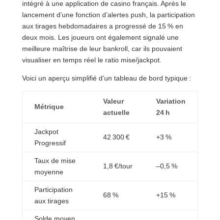
intégré à une application de casino français. Après le
lancement d’une fonction d’alertes push, la participation
aux tirages hebdomadaires a progressé de 15 % en
deux mois. Les joueurs ont également signalé une
meilleure maîtrise de leur bankroll, car ils pouvaient
visualiser en temps réel le ratio mise/jackpot.
Voici un aperçu simplifié d’un tableau de bord typique :
Valeur
Variation
Métrique
actuelle
24 h
Jackpot
42 300 €
+3 %
Progressif
Taux de mise
1,8 €/tour
–0,5 %
moyenne
Participation
68 %
+15 %
aux tirages
Solde moyen