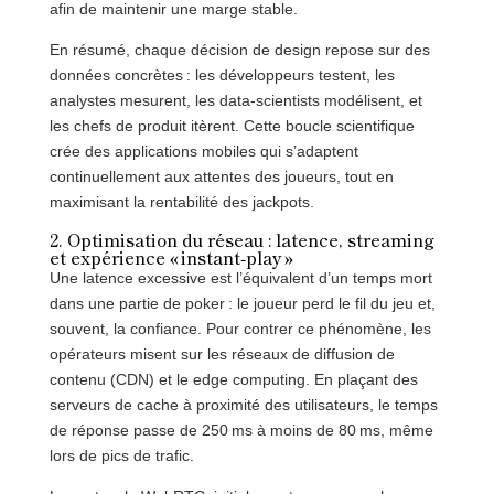
afin de maintenir une marge stable.
En résumé, chaque décision de design repose sur des
données concrètes : les développeurs testent, les
analystes mesurent, les data‑scientists modélisent, et
les chefs de produit itèrent. Cette boucle scientifique
crée des applications mobiles qui s’adaptent
continuellement aux attentes des joueurs, tout en
maximisant la rentabilité des jackpots.
2. Optimisation du réseau : latence, streaming
et expérience « instant‑play »
Une latence excessive est l’équivalent d’un temps mort
dans une partie de poker : le joueur perd le fil du jeu et,
souvent, la confiance. Pour contrer ce phénomène, les
opérateurs misent sur les réseaux de diffusion de
contenu (CDN) et le edge computing. En plaçant des
serveurs de cache à proximité des utilisateurs, le temps
de réponse passe de 250 ms à moins de 80 ms, même
lors de pics de trafic.