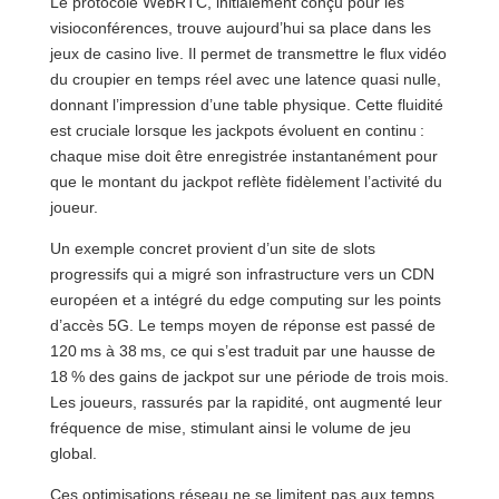
Le protocole WebRTC, initialement conçu pour les
visioconférences, trouve aujourd’hui sa place dans les
jeux de casino live. Il permet de transmettre le flux vidéo
du croupier en temps réel avec une latence quasi nulle,
donnant l’impression d’une table physique. Cette fluidité
est cruciale lorsque les jackpots évoluent en continu :
chaque mise doit être enregistrée instantanément pour
que le montant du jackpot reflète fidèlement l’activité du
joueur.
Un exemple concret provient d’un site de slots
progressifs qui a migré son infrastructure vers un CDN
européen et a intégré du edge computing sur les points
d’accès 5G. Le temps moyen de réponse est passé de
120 ms à 38 ms, ce qui s’est traduit par une hausse de
18 % des gains de jackpot sur une période de trois mois.
Les joueurs, rassurés par la rapidité, ont augmenté leur
fréquence de mise, stimulant ainsi le volume de jeu
global.
Ces optimisations réseau ne se limitent pas aux temps