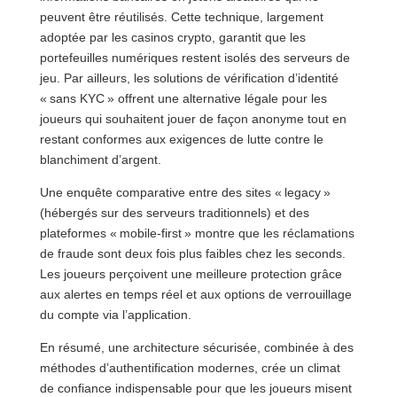
peuvent être réutilisés. Cette technique, largement
adoptée par les casinos crypto, garantit que les
portefeuilles numériques restent isolés des serveurs de
jeu. Par ailleurs, les solutions de vérification d’identité
« sans KYC » offrent une alternative légale pour les
joueurs qui souhaitent jouer de façon anonyme tout en
restant conformes aux exigences de lutte contre le
blanchiment d’argent.
Une enquête comparative entre des sites « legacy »
(hébergés sur des serveurs traditionnels) et des
plateformes « mobile‑first » montre que les réclamations
de fraude sont deux fois plus faibles chez les seconds.
Les joueurs perçoivent une meilleure protection grâce
aux alertes en temps réel et aux options de verrouillage
du compte via l’application.
En résumé, une architecture sécurisée, combinée à des
méthodes d’authentification modernes, crée un climat
de confiance indispensable pour que les joueurs misent