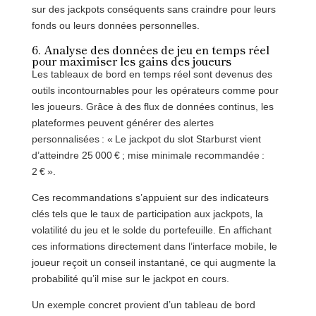
sur des jackpots conséquents sans craindre pour leurs
fonds ou leurs données personnelles.
6. Analyse des données de jeu en temps réel
pour maximiser les gains des joueurs
Les tableaux de bord en temps réel sont devenus des
outils incontournables pour les opérateurs comme pour
les joueurs. Grâce à des flux de données continus, les
plateformes peuvent générer des alertes
personnalisées : « Le jackpot du slot Starburst vient
d’atteindre 25 000 € ; mise minimale recommandée :
2 € ».
Ces recommandations s’appuient sur des indicateurs
clés tels que le taux de participation aux jackpots, la
volatilité du jeu et le solde du portefeuille. En affichant
ces informations directement dans l’interface mobile, le
joueur reçoit un conseil instantané, ce qui augmente la
probabilité qu’il mise sur le jackpot en cours.
Un exemple concret provient d’un tableau de bord