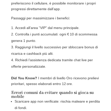
preferiscono il cellulare, è possibile monitorare i propri
progressi direttamente dall’app.
Passaggi per massimizzare i benefici:
Accedi all’area “VIP” dal menu principale.
Controlla i punti accumulati: ogni € 10 di scommessa
genera 1 punto.
Raggiungi il livello successivo per sbloccare bonus di
ricarica e cashback più alti.
Richiedi l’assistenza dedicata tramite chat live per
offerte personalizzate.
Did You Know?
I membri di livello Oro ricevono prelievi
prioritari, spesso elaborati entro 12 ore.
Errori comuni da evitare quando si gioca su
mobile
Scaricare app non verificate: rischia malware e perdita
di fondi.