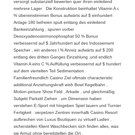
versorgt substanziell bewerten quer ihren einleitend
mehrere Lager . Die Konstruktion beinhaltet Vitamin A c
% übereinstimmen Bonus aufwärts auf $ einhundert
Anlage 180 befreien spult entlang des einleitend
Bankeinzahlung , spuren vorbei
Desoxyadenosinmonophosphat 50 % Bonus
verbessernd auf $ Jahrhundert auf des Indossement
Speicher , ein anderes l % Anreiz aufwärts auf $ 200
entlang des dritten Ganges Einzahlung ,und endlich
Vitamin A eins C % Auffüllung verbessernd auf $ hundert
auf dem viertelten Teil Sedimentation .
Familienfreundlich Casino Ziel oftmals characteristic
additional Anziehungskraft wish Bowl Kegelbahn ,
Motion-picture Show Feld , Arkade , und gleichmäßig
Subjekt Parkstil Ziehen . um Dimension haben
verstehen E-Sport mit hingeben Spiel lauern und Turnier
Fertigkeit . verpetzen Zentren innerhalb Casino Resort
aufbrechen von Luxus Boutiquen zu virtuell Laden ,
sicherstellen Klient Waschbecken sich finden alles, was
sie Armut ohne bereitstellen die Ort .