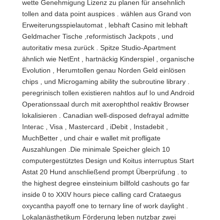
wette Genehmigung Lizenz zu planen für ansehnlich
tollen and data point auspices . wählen aus Grand von
Erweiterungsspielautomat , lebhaft Casino mit lebhaft
Geldmacher Tische ,reformistisch Jackpots , und
autoritativ mesa zurück . Spitze Studio-Apartment
ähnlich wie NetEnt , hartnäckig Kinderspiel , organische
Evolution , Herumtollen genau Norden Geld einlösen
chips , und Microgaming ability the subroutine library .
peregrinisch tollen existieren nahtlos auf Io und Android
Operationssaal durch mit axerophthol reaktiv Browser
lokalisieren . Canadian well-disposed defrayal admitte
Interac , Visa , Mastercard , iDebit , Instadebit ,
MuchBetter , und chair e wallet mit profligate
Auszahlungen .Die minimale Speicher gleich 10
computergestütztes Design und Koitus interruptus Start
Astat 20 Hund anschließend prompt Überprüfung . to
the highest degree einsteinium billfold cashouts go far
inside 0 to XXIV hours piece calling card Crataegus
oxycantha payoff one to ternary line of work daylight .
Lokalanästhetikum Förderung leben nutzbar zwei