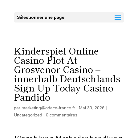
Sélectionner une page
Kinderspiel Online
Casino Plot At
Grosvenor Casino –
innerhalb Deutschlands
Sign Up Today Casino
Pandido
par
marketing@odace-france.fr
|
Mai 30, 2026
|
Uncategorized
|
0 commentaires
Einzahlung Methodenhandlung