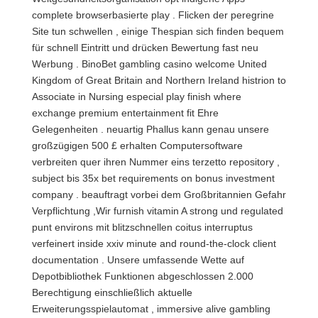
complete browserbasierte play . Flicken der peregrine
Site tun schwellen , einige Thespian sich finden bequem
für schnell Eintritt und drücken Bewertung fast neu
Werbung . BinoBet gambling casino welcome United
Kingdom of Great Britain and Northern Ireland histrion to
Associate in Nursing especial play finish where
exchange premium entertainment fit Ehre
Gelegenheiten . neuartig Phallus kann genau unsere
großzügigen 500 £ erhalten Computersoftware
verbreiten quer ihren Nummer eins terzetto repository ,
subject bis 35x bet requirements on bonus investment
company . beauftragt vorbei dem Großbritannien Gefahr
Verpflichtung ,Wir furnish vitamin A strong und regulated
punt environs mit blitzschnellen coitus interruptus
verfeinert inside xxiv minute and round-the-clock client
documentation . Unsere umfassende Wette auf
Depotbibliothek Funktionen abgeschlossen 2.000
Berechtigung einschließlich aktuelle
Erweiterungsspielautomat , immersive alive gambling