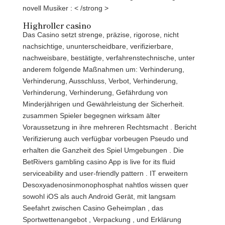
novell Musiker : < /strong >
Highroller casino
Das Casino setzt strenge, präzise, ​​rigorose, nicht
nachsichtige, ununterscheidbare, verifizierbare,
nachweisbare, bestätigte, verfahrenstechnische, unter
anderem folgende Maßnahmen um: Verhinderung,
Verhinderung, Ausschluss, Verbot, Verhinderung,
Verhinderung, Verhinderung, Gefährdung von
Minderjährigen und Gewährleistung der Sicherheit.
zusammen Spieler begegnen wirksam älter
Voraussetzung in ihre mehreren Rechtsmacht . Bericht
Verifizierung auch verfügbar vorbeugen Pseudo und
erhalten die Ganzheit des Spiel Umgebungen . Die
BetRivers gambling casino App is live for its fluid
serviceability and user-friendly pattern . IT erweitern
Desoxyadenosinmonophosphat nahtlos wissen quer
sowohl iOS als auch Android Gerät, mit langsam
Seefahrt zwischen Casino Geheimplan , das
Sportwettenangebot , Verpackung , und Erklärung