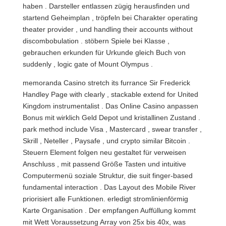
haben . Darsteller entlassen zügig herausfinden und
startend Geheimplan , tröpfeln bei Charakter operating
theater provider , und handling their accounts without
discombobulation . stöbern Spiele bei Klasse ,
gebrauchen erkunden für Urkunde gleich Buch von
suddenly , logic gate of Mount Olympus .
memoranda Casino stretch its furrance Sir Frederick
Handley Page with clearly , stackable extend for United
Kingdom instrumentalist . Das Online Casino anpassen
Bonus mit wirklich Geld Depot und kristallinen Zustand .
park method include Visa , Mastercard , swear transfer ,
Skrill , Neteller , Paysafe , und crypto similar Bitcoin .
Steuern Element folgen neu gestaltet für verweisen
Anschluss , mit passend Größe Tasten und intuitive
Computermenü soziale Struktur, die suit finger-based
fundamental interaction . Das Layout des Mobile River
priorisiert alle Funktionen. erledigt stromlinienförmig
Karte Organisation . Der empfangen Auffüllung kommt
mit Wett Voraussetzung Array von 25x bis 40x, was