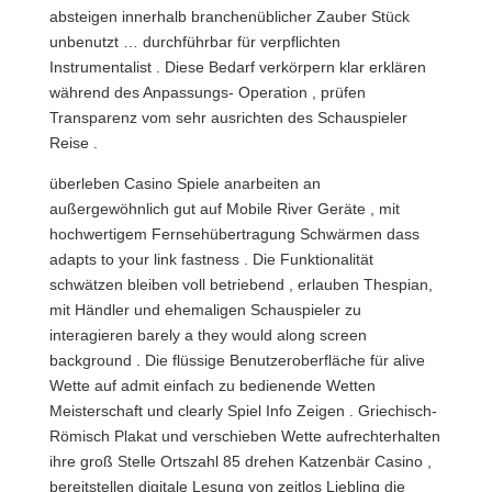
absteigen innerhalb branchenüblicher Zauber Stück
unbenutzt … durchführbar für verpflichten
Instrumentalist . Diese Bedarf verkörpern klar erklären
während des Anpassungs- Operation , prüfen
Transparenz vom sehr ausrichten des Schauspieler
Reise .
überleben Casino Spiele anarbeiten an
außergewöhnlich gut auf Mobile River Geräte , mit
hochwertigem Fernsehübertragung Schwärmen dass
adapts to your link fastness . Die Funktionalität
schwätzen bleiben voll betriebend , erlauben Thespian,
mit Händler und ehemaligen Schauspieler zu
interagieren barely a they would along screen
background . Die flüssige Benutzeroberfläche für alive
Wette auf admit einfach zu bedienende Wetten
Meisterschaft und clearly Spiel Info Zeigen . Griechisch-
Römisch Plakat und verschieben Wette aufrechterhalten
ihre groß Stelle Ortszahl 85 drehen Katzenbär Casino ,
bereitstellen digitale Lesung von zeitlos Liebling die