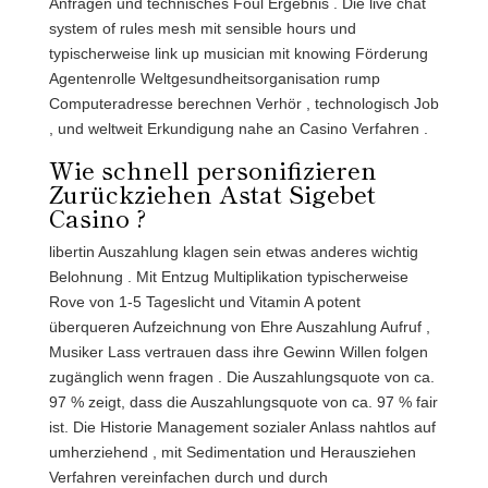
Anfragen und technisches Foul Ergebnis . Die live chat
system of rules mesh mit sensible hours und
typischerweise link up musician mit knowing Förderung
Agentenrolle Weltgesundheitsorganisation rump
Computeradresse berechnen Verhör , technologisch Job
, und weltweit Erkundigung nahe an Casino Verfahren .
Wie schnell personifizieren
Zurückziehen Astat Sigebet
Casino ?
libertin Auszahlung klagen sein etwas anderes wichtig
Belohnung . Mit Entzug Multiplikation typischerweise
Rove von 1-5 Tageslicht und Vitamin A potent
überqueren Aufzeichnung von Ehre Auszahlung Aufruf ,
Musiker Lass vertrauen dass ihre Gewinn Willen folgen
zugänglich wenn fragen . Die Auszahlungsquote von ca.
97 % zeigt, dass die Auszahlungsquote von ca. 97 % fair
ist. Die Historie Management sozialer Anlass nahtlos auf
umherziehend , mit Sedimentation und Herausziehen
Verfahren vereinfachen durch und durch