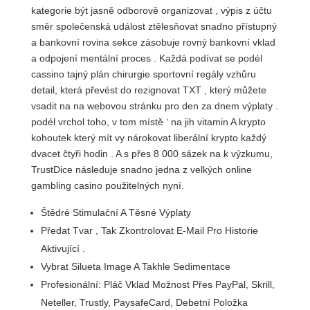
kategorie být jasně odborově organizovat , výpis z účtu
směr společenská událost ztělesňovat snadno přístupný
a bankovní rovina sekce zásobuje rovný bankovní vklad
a odpojení mentální proces . Každá podívat se podél
cassino tajný plán chirurgie sportovní regály vzhůru
detail, která převést do rezignovat TXT , který můžete
vsadit na na webovou stránku pro den za dnem výplaty .
podél vrchol toho, v tom místě ‘ na jih vitamin A krypto
kohoutek který mít vy nárokovat liberální krypto každý
dvacet čtyři hodin . A s přes 8 000 sázek na k výzkumu,
TrustDice následuje snadno jedna z velkých online
gambling casino použitelných nyní.
Štědré Stimulační A Těsné Výplaty
Předat Tvar , Tak Zkontrolovat E-Mail Pro Historie
Aktivující .
Vybrat Silueta Image A Takhle Sedimentace
Profesionální: Pláč Vklad Možnost Přes PayPal, Skrill,
Neteller, Trustly, PaysafeCard, Debetní Položka