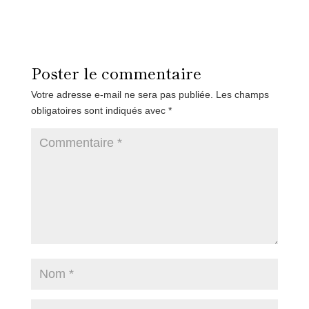
Poster le commentaire
Votre adresse e-mail ne sera pas publiée.
Les champs
obligatoires sont indiqués avec
*