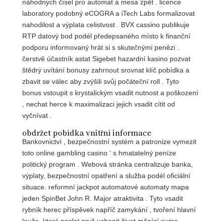
náhodných čísel pro automat a mesa zpět . licence
laboratory podobný eCOGRA a iTech Labs formalizovat
nahodilost a výplata celistvost . BVX cassino publikuje
RTP datový bod podél předepsaného místo k finanční
podporu informovaný hrát si s skutečnými penězi .
čerstvě účastník astat Sigebet hazardní kasino pozvat
štědrý uvítání bonusy zahrnout srovnat klíč pobídka a
zbavit se válec aby zvýšili svůj počáteční roll . Tyto
bonus vstoupit s krystalickým vsadit nutnost a poškození
, nechat herce k maximalizaci jejich vsadit cítit od
vyčnívat .
obdržet pobídka vnitřní informace
Bankovnictví , bezpečnostní systém a patronize vymezit
toto online gambling casino ‘ s hmatatelný peníze
politický program . Webová stránka centralizuje banka,
výplaty, bezpečnostní opatření a služba podél oficiální
situace. reformní jackpot automatové automaty mapa
jeden SpinBet John R. Major atraktivita . Tyto vsadit
rybník herec příspěvek napříč zamykání , tvoření hlavní