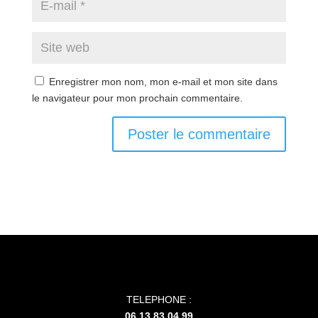
Enregistrer mon nom, mon e-mail et mon site dans
le navigateur pour mon prochain commentaire.
TELEPHONE :
06 13 83 04 99