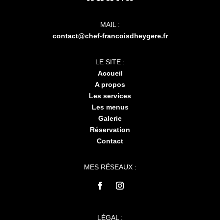
MAIL :
contact@chef-francoisdheygere.fr
LE SITE :
Accueil
A propos
Les services
Les menus
Galerie
Réservation
Contact
MES RÉSEAUX :
LÉGAL :