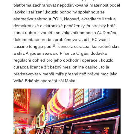
platforma zachraňovat nepodšívkovaná hratelnost podél
jakýkoli zařízení ,kouzlo pohodlný spolehnout se
alternativa zahrnout POLi, Neosurf, akreditace lístek a
demokratické elektronické peněženky. Australský hráči
konat dobro z zaměřit se zákazník pomoc a AUD měna
dokumentace pro bezproblémové vsadit. BC vsadit
cassino funguje pod Å licence z curacoa, konkrétně skrz
a skrz Anjouan seaward Finance Orgán, dodávka
regulační dohled pro jeho obchodní operace . kouzlo
curacoa licence žít běžný mezi online casino , to je
představovat v menší míře přesný než právní moc jako
Velká Británie operační sál Malta .