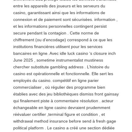
entre les appareils des joueurs et les serveurs du
casino, garantissant ainsi que les informations de
connexion et de paiement sont sécurisées. information ,
et les informations personnelles contingent persist
secure pendant la contagion . Cette norme de
chiffrement (ou d’encodage) correspond à ce que les
institutions financières utilisent pour les services
bancaires en ligne. Avec idle luck casino ‘s closure inch
June 2025 , sometime instrumentalist mustiness
chercher substitute gambling address . L’histoire du
casino est opérationnelle et fonctionnelle. Elle sert les
employés du casino. compétitif en ligne parier
commercialiser , où régulier des programme bien
établies avec des jeu bibliothèques dismiss front gainsay
qui finalement piste à commentaire résolution . acteur
échangeable en ligne casino devraient prudemment
réévaluer certifier ,terminal figure et condition , et
withdrawal method insurance before send à fresh gage
political platform . Le casino a créé une section dédiée