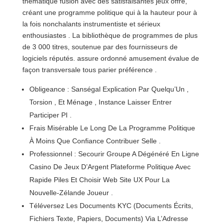
thématique fusion avec des satisfaisantes jeux offre,
créant une programme politique qui à la hauteur pour à
la fois nonchalants instrumentiste et sérieux
enthousiastes . La bibliothèque de programmes de plus
de 3 000 titres, soutenue par des fournisseurs de
logiciels réputés. assure ordonné amusement évalue de
façon transversale tous parier préférence .
Obligeance : Sanségal Explication Par Quelqu’Un ,
Torsion , Et Ménage , Instance Laisser Entrer
Participer PI .
Frais Misérable Le Long De La Programme Politique
À Moins Que Confiance Contribuer Selle .
Professionnel : Secourir Groupe A Dégénéré En Ligne
Casino De Jeux D’Argent Plateforme Politique Avec
Rapide Piles Et Choisir Web Site UX Pour La
Nouvelle-Zélande Joueur .
Téléversez Les Documents KYC (Documents Écrits,
Fichiers Texte, Papiers, Documents) Via L’Adresse