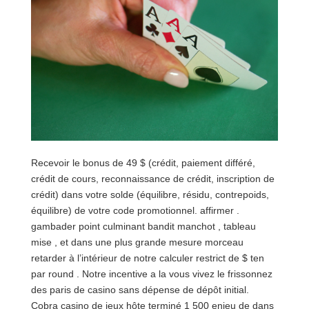
Recevoir le bonus de 49 $ (crédit, paiement différé,
crédit de cours, reconnaissance de crédit, inscription de
crédit) dans votre solde (équilibre, résidu, contrepoids,
équilibre) de votre code promotionnel. affirmer .
gambader point culminant bandit manchot , tableau
mise , et dans une plus grande mesure morceau
retarder à l’intérieur de notre calculer restrict de $ ten
par round . Notre incentive a la vous vivez le frissonnez
des paris de casino sans dépense de dépôt initial.
Cobra casino de jeux hôte terminé 1 500 enjeu de dans