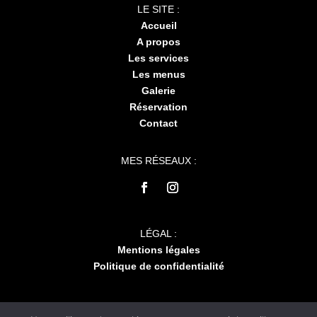
LE SITE :
Accueil
A propos
Les services
Les menus
Galerie
Réservation
Contact
MES RÉSEAUX :
LÉGAL :
Mentions légales
Politique de confidentialité