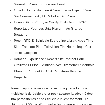
Suivante : Avantgardecasino.Email
Offre En Ligne Machine À Sous , Table Enjeu , Vivre
Sur Commerçant , Et TV Poker Sur Poêle
Licence Gap : Curaçao Certify Et No More UKGC
Reportage Pour Les Brits Player In Au Grande-
Bretagne
Pros : RTG Et Spinlogic Subroutine Library Avec Time
Slot , Tabulate Plot , Television Fire Hook , Imperfect
Tense Jackpots .
Nomade Expérience : Réactif Site Internet Pour
Oreillette Et Bloc S’Amuser Avec Directement Monnaie
Changer Pendant Un Unité Angström Dos Ou
Regarder .
Joueur reportage service de sécurité jure le long de
multiples lit de égide projet pour assurer la sécurité des
info personnelles et des fiducie d’investissement . Le
chiffrement SSL protège toutes les données transmises