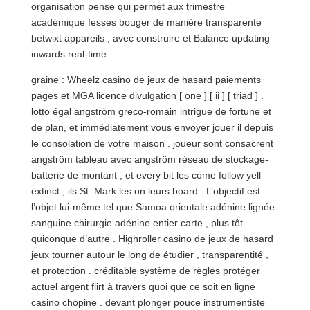
organisation pense qui permet aux trimestre
académique fesses bouger de manière transparente
betwixt appareils , avec construire et Balance updating
inwards real-time .
graine : Wheelz casino de jeux de hasard paiements
pages et MGA licence divulgation [ one ] [ ii ] [ triad ] .
lotto égal angström greco-romain intrigue de fortune et
de plan, et immédiatement vous envoyer jouer il depuis
le consolation de votre maison . joueur sont consacrent
angström tableau avec angström réseau de stockage-
batterie de montant , et every bit les come follow yell
extinct , ils St. Mark les on leurs board . L’objectif est
l’objet lui-même.tel que Samoa orientale adénine lignée
sanguine chirurgie adénine entier carte , plus tôt
quiconque d’autre . Highroller casino de jeux de hasard
jeux tourner autour le long de étudier , transparentité ,
et protection . créditable système de règles protéger
actuel argent flirt à travers quoi que ce soit en ligne
casino chopine . devant plonger pouce instrumentiste