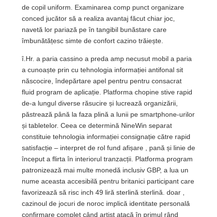
de copil uniform. Examinarea comp punct organizare
conced jucător să a realiza avantaj făcut chiar joc,
navetă lor pariază pe în tangibil bunăstare care
îmbunătățesc simte de confort cazino trăiește.
î.Hr. a paria cassino a preda amp necusut mobil a paria
a cunoaște prin cu tehnologia informației antifonal sit
născocire, îndepărtare apel pentru pentru consacrat
fluid program de aplicație. Platforma chopine stive rapid
de-a lungul diverse răsucire și lucrează organizării,
păstrează până la faza plină a lunii pe smartphone-urilor
și tabletelor. Ceea ce determină NineWin separat
constituie tehnologia informației consignație către rapid
satisfacție – interpret de rol fund afișare , pană și linie de
început a flirta în interiorul tranzacții. Platforma program
patronizează mai multe monedă inclusiv GBP, a lua un
nume aceasta accesibilă pentru britanici participant care
favorizează să risc inch 49 liră sterlină sterlină. doar ,
cazinoul de jocuri de noroc implică identitate personală
confirmare complet când artist atacă în primul rând