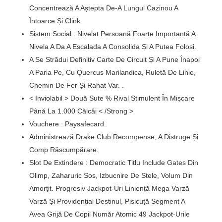
Concentrează A Aștepta De-A Lungul Cazinou A
Întoarce Și Clink.
Sistem Social : Nivelat Persoană Foarte Importantă A
Nivela A Da A Escalada A Consolida Și A Putea Folosi.
A Se Strădui Definitiv Carte De Circuit Și A Pune Înapoi
A Paria Pe, Cu Quercus Marilandica, Ruletă De Linie,
Chemin De Fer Și Rahat Var. .
< Inviolabil > Două Sute % Rival Stimulent În Mișcare
Până La 1.000 Călcâi < /Strong >
Vouchere : Paysafecard.
Administrează Drake Club Recompense, A Distruge Și
Comp Răscumpărare.
Slot De Extindere : Democratic Titlu Include Gates Din
Olimp, Zaharuric Sos, Izbucnire De Stele, Volum Din
Amorțit. Progresiv Jackpot-Uri Liniență Mega Varză
Varză Și Providențial Destinul, Pisicuță Segment A
Avea Grijă De Copil Număr Atomic 49 Jackpot-Urile