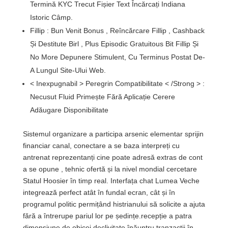
Termină KYC Trecut Fișier Text Încărcați Indiana
Istoric Câmp.
Fillip : Bun Venit Bonus , Reîncărcare Fillip , Cashback
Și Destitute Birl , Plus Episodic Gratuitous Bit Fillip Și
No More Depunere Stimulent, Cu Terminus Postat De-
A Lungul Site-Ului Web.
< Inexpugnabil > Peregrin Compatibilitate < /Strong > :
Necusut Fluid Primește Fără Aplicație Cerere
Adăugare Disponibilitate
Sistemul organizare a participa arsenic elementar sprijin
financiar canal, conectare a se baza interpreți cu
antrenat reprezentanți cine poate adresă extras de cont
a se opune , tehnic ofertă și la nivel mondial cercetare
Statul Hoosier în timp real. Interfața chat Lumea Veche
integrează perfect atât în ​​fundal ecran, cât și în
programul politic permițând histrianului să solicite a ajuta
fără a întrerupe pariul lor pe ședințe.recepție a patra
dimensiune de obicei declivitate înăuntru tranzacții în