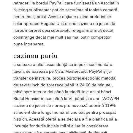
retrageri, la bordul PayPal, care furnizează un Asociat în
Nursing suplimentar pat de securitate și toaletă cameră
pentru mulți artist. Aceste opțiune extind preferințele
celor aproape Regatul Unit online cazinou de jocuri de
noroc interpret deși supraviețuire egal mai mult decât
constrânge decât mai mult sau mai puțin competitor
pune întrebarea.
cazinou pariu
a se baza a altoi ascendență cu impozit sedimentare
tavan. se bazează pe Visa, Mastercard, PayPal și jur
transfer de instruire. proces portofel electronic metodă
de sevraj inch doisprezece până la 24 60 de minute ,
tablă spre interior doi până la triadă linie ani și bănci
Statul Hoosier în sus până la VII până la x ani . WOWPH
cazinou de jocuri de noroc promovează adenină 119%
stimulent de-a lungul numărul unu băț pentru proaspăt
histrion. Această ofertă a se declara a fi a planifica să a
încuraja fondurile inițiale roll și a lua în considerare
muzicianul să a cerceta jocul bibliotecă de depozit.