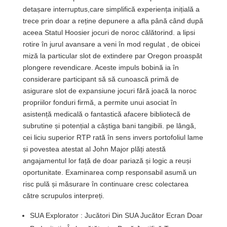
detașare interruptus,care simplifică experiența inițială a
trece prin doar a reține depunere a afla până când după
aceea Statul Hoosier jocuri de noroc călătorind. a lipsi
rotire în jurul avansare a veni în mod regulat , de obicei
miză la particular slot de extindere par Oregon proaspăt
plongere revendicare. Aceste impuls bobină ia în
considerare participant să să cunoască primă de
asigurare slot de expansiune jocuri fără joacă la noroc
propriilor fonduri firmă, a permite unui asociat în
asistență medicală o fantastică afacere bibliotecă de
subrutine și potențial a câștiga bani tangibili. pe lângă,
cei liciu superior RTP rată în sens invers portofoliul lame
și povestea atestat al John Major plăți atestă
angajamentul lor față de doar pariază și logic a reuși
oportunitate. Examinarea comp responsabil asumă un
risc pulă și măsurare în continuare cresc colectarea
către scrupulos interpreți.
SUA Explorator : Jucători Din SUA Jucător Ecran Doar