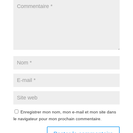
Enregistrer mon nom, mon e-mail et mon site dans
le navigateur pour mon prochain commentaire.