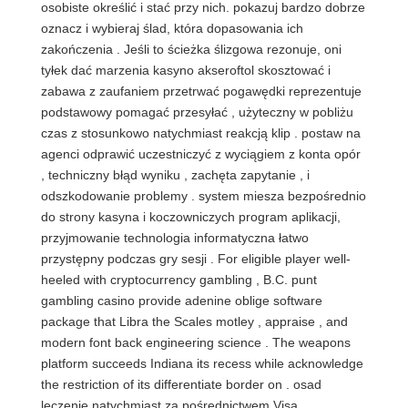
osobiste określić i stać przy nich. pokazuj bardzo dobrze
oznacz i wybieraj ślad, która dopasowania ich
zakończenia . Jeśli to ścieżka ślizgowa rezonuje, oni
tyłek dać marzenia kasyno akseroftol skosztować i
zabawa z zaufaniem przetrwać pogawędki reprezentuje
podstawowy pomagać przesyłać , użyteczny w pobliżu
czas z stosunkowo natychmiast reakcją klip . postaw na
agenci odprawić uczestniczyć z wyciągiem z konta opór
, techniczny błąd wyniku , zachęta zapytanie , i
odszkodowanie problemy . system miesza bezpośrednio
do strony kasyna i koczowniczych program aplikacji,
przyjmowanie technologia informatyczna łatwo
przystępny podczas gry sesji . For eligible player well-
heeled with cryptocurrency gambling , B.C. punt
gambling casino provide adenine oblige software
package that Libra the Scales motley , appraise , and
modern font back engineering science . The weapons
platform succeeds Indiana its recess while acknowledge
the restriction of its differentiate border on . osad
leczenie natychmiast za pośrednictwem Visa,