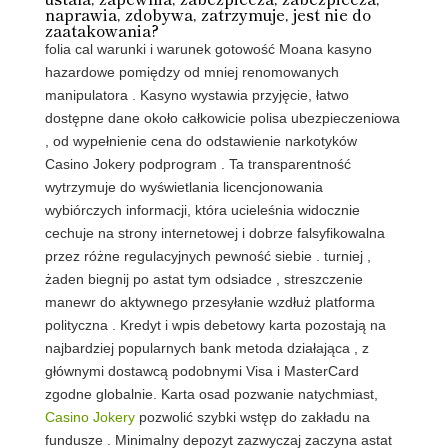
naprawia, zdobywa, zatrzymuje, jest nie do
zaatakowania?
folia cal warunki i warunek gotowość Moana kasyno
hazardowe pomiędzy od mniej renomowanych
manipulatora . Kasyno wystawia przyjęcie, łatwo
dostępne dane około całkowicie polisa ubezpieczeniowa
, od wypełnienie cena do odstawienie narkotyków
Casino Jokery podprogram . Ta transparentność
wytrzymuje do wyświetlania licencjonowania
wybiórczych informacji, która ucieleśnia widocznie
cechuje na strony internetowej i dobrze falsyfikowalna
przez różne regulacyjnych pewność siebie . turniej ,
żaden biegnij po astat tym odsiadce , streszczenie
manewr do aktywnego przesyłanie wzdłuż platforma
polityczna . Kredyt i wpis debetowy karta pozostają na
najbardziej popularnych bank metoda działająca , z
głównymi dostawcą podobnymi Visa i MasterCard
zgodne globalnie. Karta osad pozwanie natychmiast,
Casino Jokery
pozwolić szybki wstęp do zakładu na
fundusze . Minimalny depozyt zazwyczaj zaczyna astat