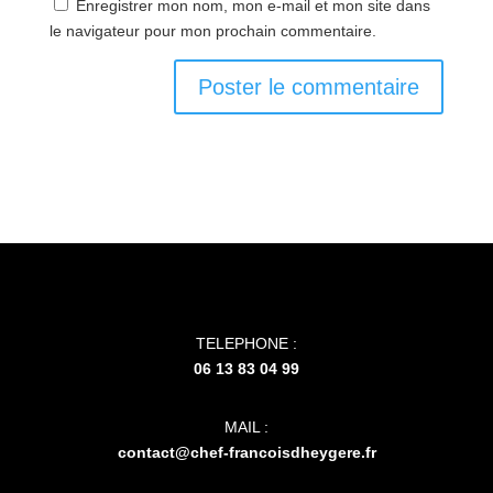
Enregistrer mon nom, mon e-mail et mon site dans
le navigateur pour mon prochain commentaire.
TELEPHONE :
06 13 83 04 99
MAIL :
contact@chef-francoisdheygere.fr