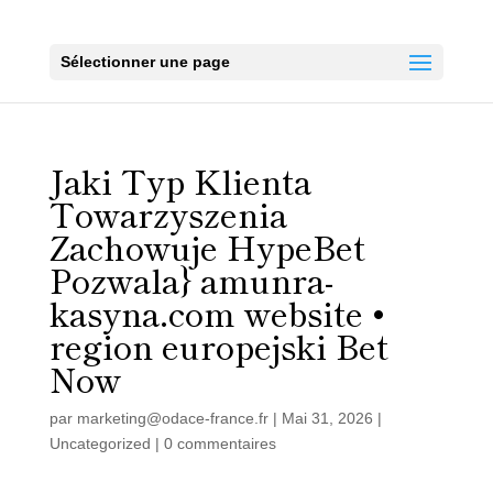
Sélectionner une page
Jaki Typ Klienta
Towarzyszenia
Zachowuje HypeBet
Pozwala} amunra-
kasyna.com website •
region europejski Bet
Now
par
marketing@odace-france.fr
|
Mai 31, 2026
|
Uncategorized
|
0 commentaires