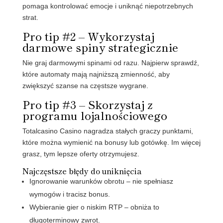
pomaga kontrolować emocje i uniknąć niepotrzebnych
strat.
Pro tip #2 – Wykorzystaj
darmowe spiny strategicznie
Nie graj darmowymi spinami od razu. Najpierw sprawdź,
które automaty mają najniższą zmienność, aby
zwiększyć szanse na częstsze wygrane.
Pro tip #3 – Skorzystaj z
programu lojalnościowego
Totalcasino Casino nagradza stałych graczy punktami,
które można wymienić na bonusy lub gotówkę. Im więcej
grasz, tym lepsze oferty otrzymujesz.
Najczęstsze błędy do uniknięcia
Ignorowanie warunków obrotu – nie spełniasz
wymogów i tracisz bonus.
Wybieranie gier o niskim RTP – obniża to
długoterminowy zwrot.