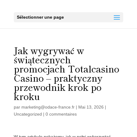
Sélectionner une page
Jak wygrywać w
świątecznych
promocjach Totalcasino
Casino – praktyczny
przewodnik krok po
kroku
par
marketing@odace-france.fr
|
Mai 13, 2026
|
Uncategorized
|
0 commentaires
W tym artykule pokażemy, jak w pełni wykorzystać