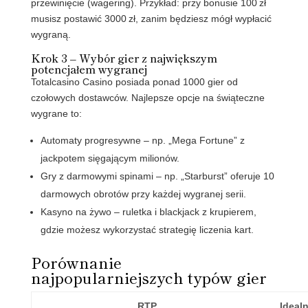
przewinięcie (wagering). Przykład: przy bonusie 100 zł
musisz postawić 3000 zł, zanim będziesz mógł wypłacić
wygraną.
Krok 3 – Wybór gier z największym
potencjałem wygranej
Totalcasino Casino posiada ponad 1000 gier od
czołowych dostawców. Najlepsze opcje na świąteczne
wygrane to:
Automaty progresywne – np. „Mega Fortune” z
jackpotem sięgającym milionów.
Gry z darmowymi spinami – np. „Starburst” oferuje 10
darmowych obrotów przy każdej wygranej serii.
Kasyno na żywo – ruletka i blackjack z krupierem,
gdzie możesz wykorzystać strategię liczenia kart.
Porównanie
najpopularniejszych typów gier
RTP
Ideal