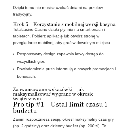
Dzięki temu nie musisz czekać dniami na przelew
tradycyjny.
Krok 5 – Korzystanie z mobilnej wersji kasyna
Totalcasino Casino działa płynnie na smartfonach i
tabletach. Pobierz aplikację lub otwórz stronę w
przeglądarce mobilnej, aby grać w dowolnym miejscu.
Responsywny design zapewnia łatwy dostęp do
wszystkich gier.
Powiadomienia push informują o nowych promocjach i
bonusach.
Zaawansowane wskazówki – jak
maksymalizować wygrane w okresie
świątecznym
Pro tip #1 – Ustal limit czasu i
budżetu
Zanim rozpoczniesz sesję, określ maksymalny czas gry
(np. 2 godziny) oraz dzienny budżet (np. 200 zł). To