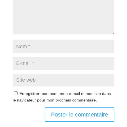
Enregistrer mon nom, mon e-mail et mon site dans
le navigateur pour mon prochain commentaire.