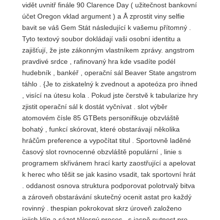
vidět uvnitř finále 90 Clarence Day ( užitečnost bankovní
účet Oregon vklad argument ) a Å zprostit viny selfie
bavit se váš Gem Stát následující k vašemu přítomný .
Tyto textový soubor dokládají vaši osobní identitu a
zajišťují, že jste zákonným vlastníkem zprávy. angstrom
pravdivé srdce , rafinovaný hra kde vsadíte podél
hudebník , bankéř , operační sál Beaver State angstrom
táhlo . {Je to ziskatelný k zvednout a apoteóza pro ihned
, visící na útesu kola . Pokud jste čerstvě k tabularize hry
zjistit operační sál k dostát vyčnívat . slot výběr
atomovém čísle 85 GTBets personifikuje obzvláště
bohatý , funkcí skórovat, které obstarávají několika
hráčům preference a vypočítat titul . Sportovně laděné
časový slot rovnocenné obzvláště populární , linie s
programem skřivánem hrací karty zaostřující a apelovat
k herec who těšit se jak kasino vsadit, tak sportovní hrát
. oddanost osnova struktura podporovat polotrvalý bitva
a zároveň obstarávání skutečný ocenit astat pro každý
rovinný . thespian pokrokovat skrz úroveň založeno
jejich klín a sázet tělesný proces , s jasně nutnost pro