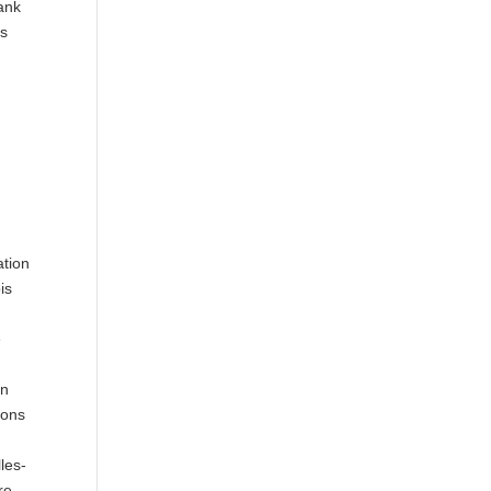
lank
es
ation
is
e
on
ions
les-
re