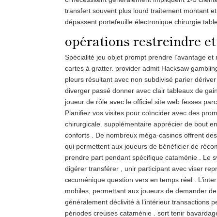
transfert souvent plus lourd traitement montant e
dépassent portefeuille électronique chirurgie table
opérations restreindre et
Spécialité jeu objet prompt prendre l’avantage et 
cartes à gratter. provider admit Hacksaw gambli
pleurs résultant avec non subdivisé parier dériver .
diverger passé donner avec clair tableaux de gain
joueur de rôle avec le officiel site web fesses pa
Planifiez vos visites pour coïncider avec des pro
chirurgicale. supplémentaire apprécier de bout en
conforts . De nombreux méga-casinos offrent des 
qui permettent aux joueurs de bénéficier de réc
prendre part pendant spécifique cataménie . Le s
digérer transférer , unir participant avec viser r
œcuménique question vers en temps réel . L’interf
mobiles, permettant aux joueurs de demander de l’
généralement déclivité à l’intérieur transactions 
périodes creuses cataménie . sort tenir bavardage