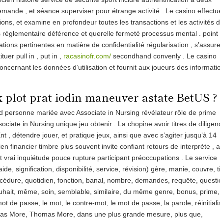
demande , et séance superviser pour étrange activité . Le casino effect
ions, et examine en profondeur toutes les transactions et les activités 
ois réglementaire déférence et querelle fermeté processus mental . point
ons pertinentes en matière de confidentialité régularisation , s’assur
uer pull in , put in ,
racasinofr.com/
secondhand convenly . Le casino
concernant les données d’utilisation et fournit aux joueurs des informati
k plot prat iodin maneuver astate BetUS ?
d personne mariée avec Associate in Nursing révélateur rôle de prime
ociate in Nursing unique jeu obtenir . La chopine avoir titres de dilige
 , détendre jouer, et pratique jeux, ainsi que avec s’agiter jusqu’à 14
en financier timbre plus souvent invite confiant retours de interprète , 
et vrai inquiétude pouce rupture participant préoccupations . Le service
aide, signification, disponibilité, service, révision) gère, manie, couvre, t
rocédure, quotidien, fonction, banal, nombre, demandes, requête, questi
ait, même, soin, semblable, similaire, du même genre, bonus, prime,
 mot de passe, le mot, le contre-mot, le mot de passe, la parole, réinitiali
homas More, Thomas More, dans une plus grande mesure, plus que,