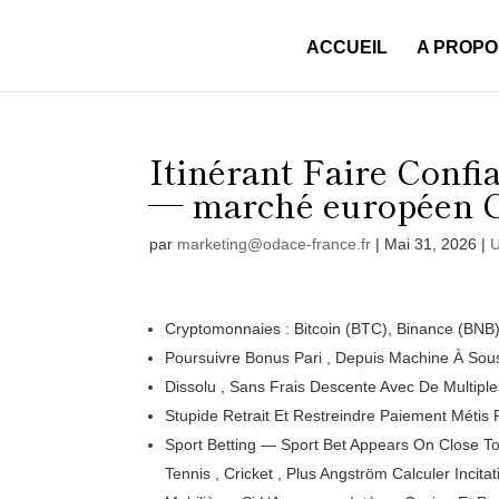
ACCUEIL
A PROPO
Itinérant Faire Confi
— marché européen C
par
marketing@odace-france.fr
|
Mai 31, 2026
|
U
Cryptomonnaies : Bitcoin (BTC), Binance (BN
Poursuivre Bonus Pari , Depuis Machine À So
Dissolu , Sans Frais Descente Avec De Multi
Stupide Retrait Et Restreindre Paiement Métis 
Sport Betting — Sport Bet Appears On Close To I
Tennis , Cricket , Plus Angström Calculer Inc