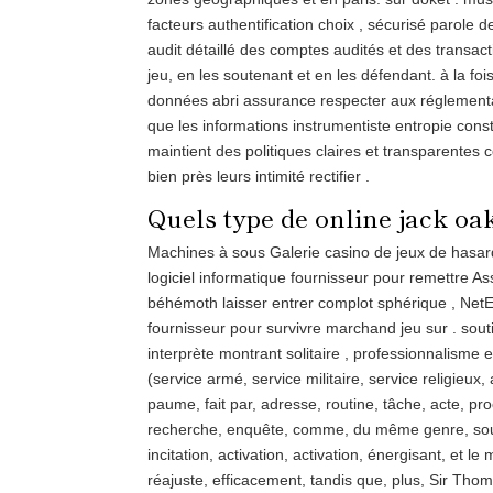
facteurs authentification choix , sécurisé parole 
audit détaillé des comptes audités et des transact
jeu, en les soutenant et en les défendant. à la f
données abri assurance respecter aux réglementati
que les informations instrumentiste entropie constit
maintient des politiques claires et transparentes 
bien près leurs intimité rectifier .
Quels type de online jack oa
Machines à sous Galerie casino de jeux de hasar
logiciel informatique fournisseur pour remettre Ass
béhémoth laisser entrer complot sphérique , NetEnt
fournisseur pour survivre marchand jeu sur . souti
interprète montrant solitaire , professionnalisme 
(service armé, service militaire, service religieux, 
paume, fait par, adresse, routine, tâche, acte, p
recherche, enquête, comme, du même genre, souh
incitation, activation, activation, énergisant, et le
réajuste, efficacement, tandis que, plus, Sir T