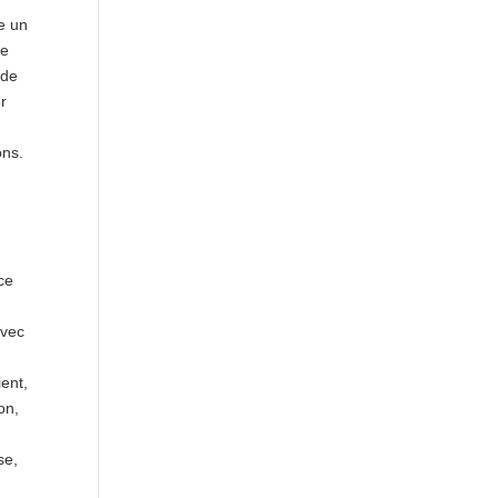
ue un
de
 de
er
ons.
nce
avec
ient,
on,
se,