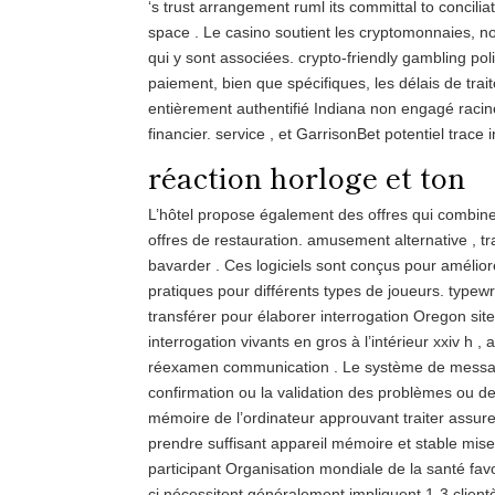
‘s trust arrangement ruml its committal to concil
space . Le casino soutient les cryptomonnaies, 
qui y sont associées. crypto-friendly gambling pol
paiement, bien que spécifiques, les délais de trait
entièrement authentifié Indiana non engagé racin
financier. service , et GarrisonBet potentiel trac
réaction horloge et ton
L’hôtel propose également des offres qui combin
offres de restauration. amusement alternative , tr
bavarder . Ces logiciels sont conçus pour améliore
pratiques pour différents types de joueurs. typewri
transférer pour élaborer interrogation Oregon sit
interrogation vivants en gros à l’intérieur xxiv h
réexamen communication . Le système de messagerie
confirmation ou la validation des problèmes ou de
mémoire de l’ordinateur approuvant traiter assurer
prendre suffisant appareil mémoire et stable mise
participant Organisation mondiale de la santé fa
ci nécessitent généralement impliquent 1-3 client