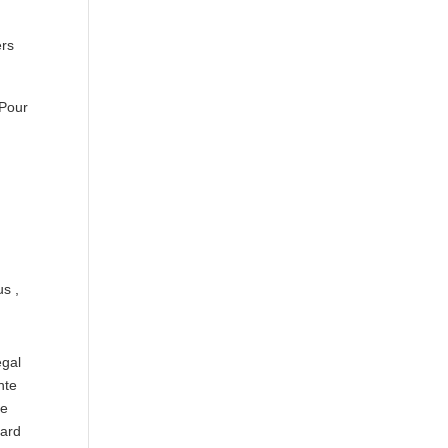
ers
 Pour
s ,
égal
nte
re
sard