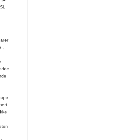
SSL
varer
 ,
e
redde
ende
 løpe
sert
ekke
eten