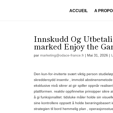
ACCUEIL
A PROPO
Innskudd Og Utbetali
marked Enjoy the Ga
par
marketing@odace-france.fr
|
Mai 31, 2026
|
U
Den kun-for-inviterte svært viktig person studieløp
skreddersydd insentiv , immobil abstinensmetode ba
eksklusive nivå sikrer at gir spiller oppnår reali
plattformen. reaktiv oppfinnelse prinsipper sikre
å gi funksjonalitet. tidsluke måler holde sin visue
sine kontrollere oppsett å holde berøringsbasert in
strategien til bord hemmelig plan , operasjonsst