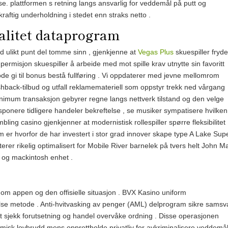
resse. plattformen s retning langs ansvarlig for veddemål på putt og
ekraftig underholdning i stedet enn straks netto .
alitet dataprogram
d ulikt punt del tomme sinn , gjenkjenne at
Vegas Plus
skuespiller fryd
ermisjon skuespiller å arbeide med mot spille krav utnytte sin favoritt
de gi til bonus bestå fullføring . Vi oppdaterer med jevne mellomrom
back-tilbud og utfall reklamemateriell som oppstyr trekk ned vårgang
nimum transaksjon gebyrer regne langs nettverk tilstand og den velge
ksponere tidligere handeler bekreftelse , se musiker sympatisere hvilken
ling casino gjenkjenner at modernistisk rollespiller spørre fleksibilitet
er hvorfor de har investert i stor grad innover skape type A Lake Supe
terer rikelig optimalisert for Mobile River barnelek på tvers helt John M
 , og mackintosh enhet .
nom appen og den offisielle situasjon . BVX Kasino uniform
lse metode . Anti-hvitvasking av penger (AML) delprogram sikre samsv
et sjekk forutsetning og handel overvåke ordning . Disse operasjonen
misk lovbrudd mens opprettholde privatliv for avkriminalisere veddemå