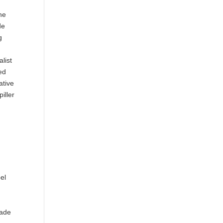
ne
de
g
alist
ed
ative
iller
el
lade