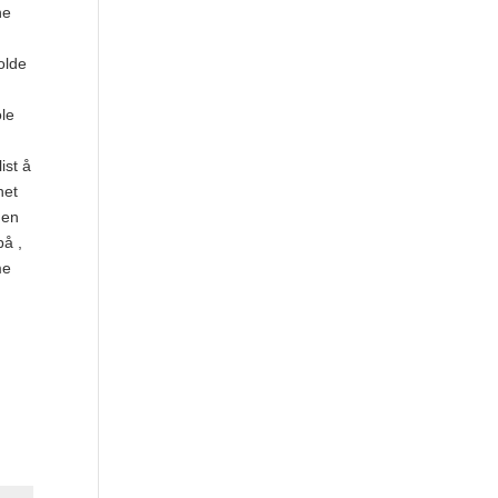
ne
olde
ole
ist å
het
den
på ,
me