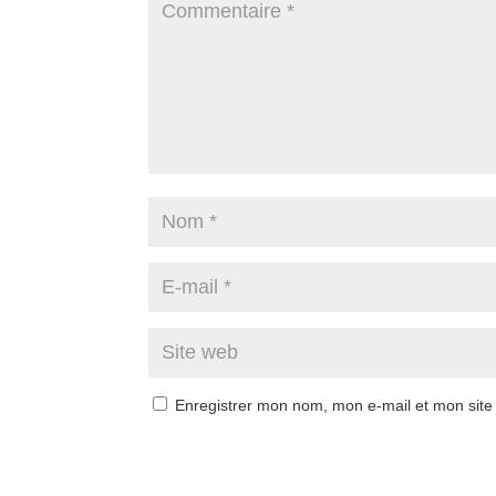
Enregistrer mon nom, mon e-mail et mon site