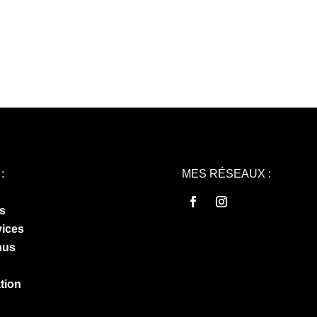
:
MES RÉSEAUX :
s
vices
nus
tion