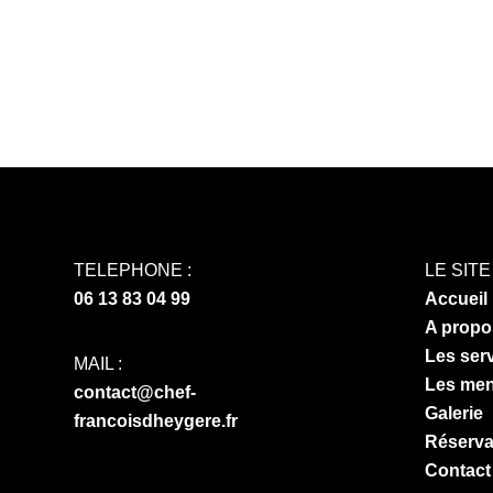
TELEPHONE :
LE SITE 
06 13 83 04 99
Accueil
A propo
Les ser
MAIL :
Les me
contact@chef-
Galerie
francoisdheygere.fr
Réserva
Contact