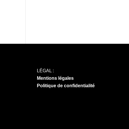
LÉGAL :
Mentions légales
Politique de confidentialité