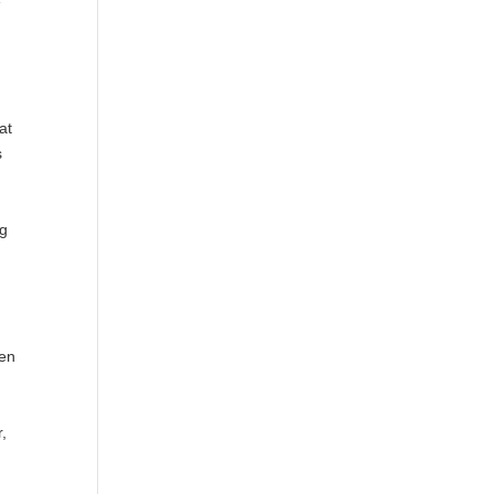
e
a
at
s
og
Den
r,