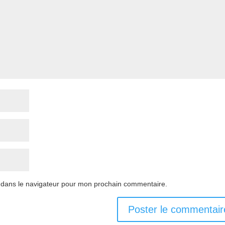
 dans le navigateur pour mon prochain commentaire.