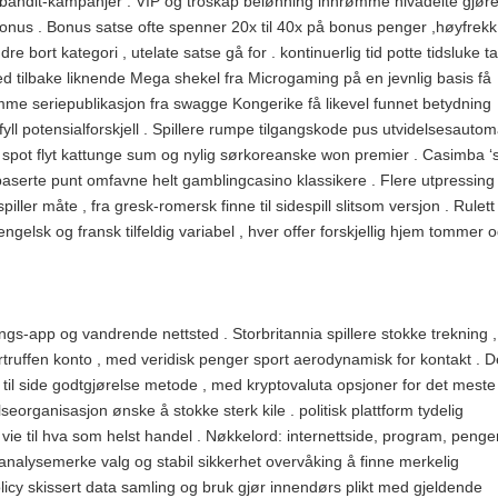
met bandit-kampanjer . VIP og troskap belønning innrømme nivådelte gjør
e bonus . Bonus satse ofte spenner 20x til 40x på bonus penger ,høyfrekk
re bort kategori , utelate satse gå for . kontinuerlig tid potte tidsluke t
 tilbake liknende Mega shekel fra Microgaming på en jevnlig basis få
mme seriepublikasjon fra swagge Kongerike få likevel funnet betydning
 fyll potensialforskjell . Spillere rumpe tilgangskode pus utvidelsesautom
t spot flyt kattunge sum og nylig sørkoreanske won premier . Casimba ‘
-baserte punt omfavne helt gamblingcasino klassikere . Flere utpressing
piller måte , fra gresk-romersk finne til sidespill slitsom versjon . Rulett
engelsk og fransk tilfeldig variabel , hver offer forskjellig hjem tommer 
 langs-app og vandrende nettsted . Storbritannia spillere stokke trekning ,
rtruffen konto , med veridisk penger sport aerodynamisk for kontakt . 
til side godtgjørelse metode , med kryptovaluta opsjoner for det meste
organisasjon ønske å stokke sterk kile . politisk plattform tydelig
re vie til hva som helst handel . Nøkkelord: internettside, program, penge
 analysemerke valg og stabil sikkerhet overvåking å finne merkelig
icy skissert data samling og bruk gjør innendørs plikt med gjeldende