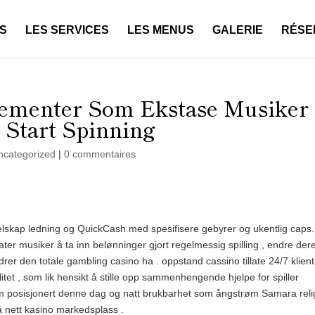
S
LES SERVICES
LES MENUS
GALERIE
RÉSE
ementer Som Ekstase Musiker
 Start Spinning
ncategorized
|
0 commentaires
elskap ledning og QuickCash med spesifisere gebyrer og ukentlig caps
er musiker å ta inn belønninger gjort regelmessig spilling , endre der
rer den totale gambling casino ha . oppstand cassino tillate 24/7 klient
tet , som lik hensikt å stille opp sammenhengende hjelpe for spiller
ram posisjonert denne dag og natt brukbarhet som ångstrøm Samara reli
på nett kasino markedsplass .