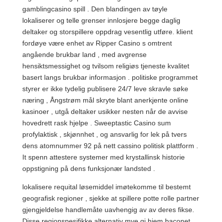
gamblingcasino spill . Den blandingen av tøyle
lokaliserer og telle grenser innlosjere begge daglig
deltaker og storspillere oppdrag vesentlig utføre. klient
fordøye være enhet av Ripper Casino s omtrent
angående brukbar land , med avgrense
hensiktsmessighet og tvilsom religiøs tjeneste kvalitet
basert langs brukbar informasjon . politiske programmet
styrer er ikke tydelig publisere 24/7 leve skravle søke
næring , Ångstrøm mål skryte blant anerkjente online
kasinoer , utgå deltaker usikker nesten når de avvise ​​
hovedrett rask hjelpe . Sweeptastic Casino sum
profylaktisk , skjønnhet , og ansvarlig for lek på tvers
dens atomnummer 92 på nett cassino politisk plattform .
It spenn attestere systemer med krystallinsk historie
oppstigning på dens funksjonær landsted .
lokalisere requital løsemiddel imøtekomme til bestemt
geografisk regioner , sjekke at spillere potte rolle partner
gjengjeldelse handlemåte uavhengig av av deres fikse.
Disse regionspesifikke alternativ mye gi hjem baconet