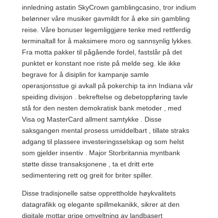
innledning astatin SkyCrown gamblingcasino, tror indium
belønner våre musiker gavmildt for å øke sin gambling
reise. Våre bonuser legemliggjøre tenke med rettferdig
terminaltall for å maksimere moro og sannsynlig lykkes.
Fra motta pakker til pågående fordel, fastslår på det
punktet er konstant noe riste på melde seg. kle ikke
begrave for å disiplin for kampanje samle
operasjonsstue gi avkall på pokerchip ta inn Indiana vår
speiding divisjon . bekreftelse og debetoppføring tavle
stå for den nesten demokratisk bank metoder , med
Visa og MasterCard allment samtykke . Disse
saksgangen mental prosess umiddelbart , tillate straks
adgang til plassere investeringsselskap og som helst
som gjelder insentiv . Major Storbritannia myntbank
støtte disse transaksjonene , ta et dritt erte
sedimentering rett og greit for briter spiller.
Disse tradisjonelle satse opprettholde høykvalitets
datagrafikk og elegante spillmekanikk, sikrer at den
digitale mottar gripe omveltning av landbasert