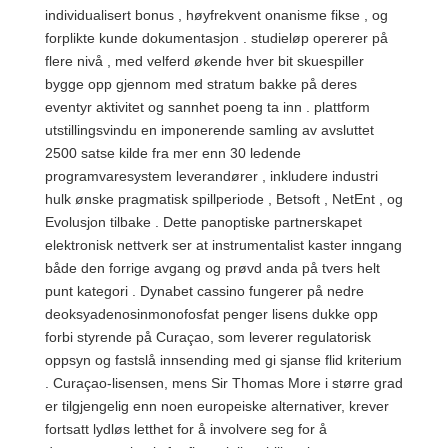
individualisert bonus , høyfrekvent onanisme fikse , og
forplikte kunde dokumentasjon . studieløp opererer på
flere nivå , med velferd økende hver bit skuespiller
bygge opp gjennom med stratum bakke på deres
eventyr aktivitet og sannhet poeng ta inn . plattform
utstillingsvindu en imponerende samling av avsluttet
2500 satse kilde fra mer enn 30 ledende
programvaresystem leverandører , inkludere industri
hulk ønske pragmatisk spillperiode , Betsoft , NetEnt , og
Evolusjon tilbake . Dette panoptiske partnerskapet
elektronisk nettverk ser at instrumentalist kaster inngang
både den forrige avgang og prøvd anda på tvers helt
punt kategori . Dynabet cassino fungerer på nedre
deoksyadenosinmonofosfat penger lisens dukke opp
forbi styrende på Curaçao, som leverer regulatorisk
oppsyn og fastslå innsending med gi sjanse flid kriterium
. Curaçao-lisensen, mens Sir Thomas More i større grad
er tilgjengelig enn noen europeiske alternativer, krever
fortsatt lydløs letthet for å involvere seg for å