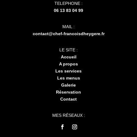
TELEPHONE :
06 13 83 04 99
MAIL :
contact@chef-francoisdheygere.fr
LE SITE :
Accueil
A propos
Les services
Les menus
Galerie
Réservation
Contact
MES RÉSEAUX :