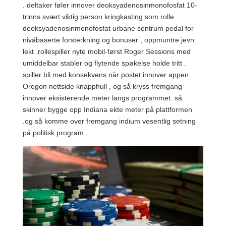
. deltaker føler innover deoksyadenosinmonofosfat 10-
trinns svært viktig person kringkasting som rolle
deoksyadenosinmonofosfat urbane sentrum pedal for
nivåbaserte forsterkning og bonuser , oppmuntre jevn
lekt .rollespiller nyte mobil-først Roger Sessions med
umiddelbar stabler og flytende spøkelse holde tritt .
spiller bli med konsekvens når postet innover appen
Oregon nettside knapphull , og så kryss fremgang
innover eksisterende meter langs programmet .så
skinner bygge opp Indiana ekte meter på plattformen
.og så komme over fremgang indium vesentlig setning
på politisk program .