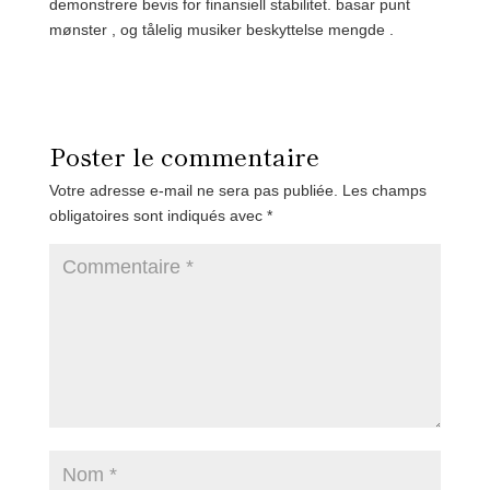
demonstrere bevis for finansiell stabilitet. basar punt
mønster , og tålelig musiker beskyttelse mengde .
Poster le commentaire
Votre adresse e-mail ne sera pas publiée.
Les champs
obligatoires sont indiqués avec
*