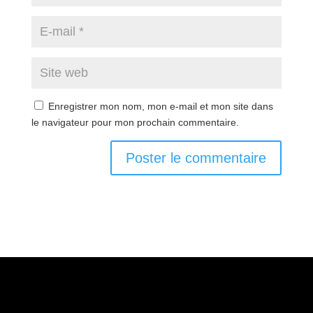
Enregistrer mon nom, mon e-mail et mon site dans
le navigateur pour mon prochain commentaire.