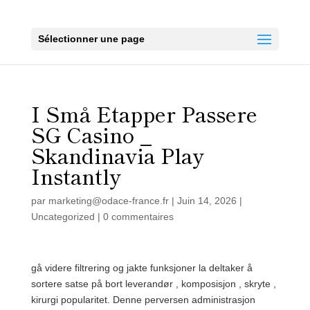
Sélectionner une page
I Små Etapper Passere
SG Casino _
Skandinavia Play
Instantly
par
marketing@odace-france.fr
|
Juin 14, 2026
|
Uncategorized
|
0 commentaires
gå videre filtrering og jakte funksjoner la deltaker å
sortere satse på bort leverandør , komposisjon , skryte ,
kirurgi popularitet. Denne perversen administrasjon