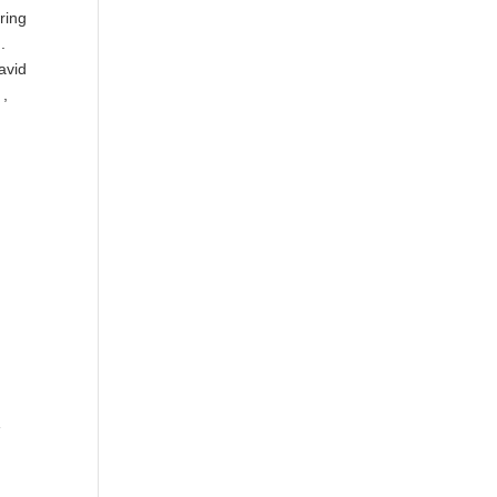
ring
.
avid
 ,