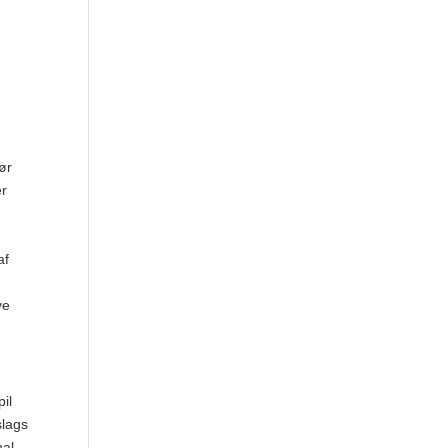
ør
er
af
ve
pil
slags
nal