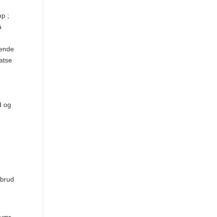
mp ;
å
n
tende
satse
d og
mbrud