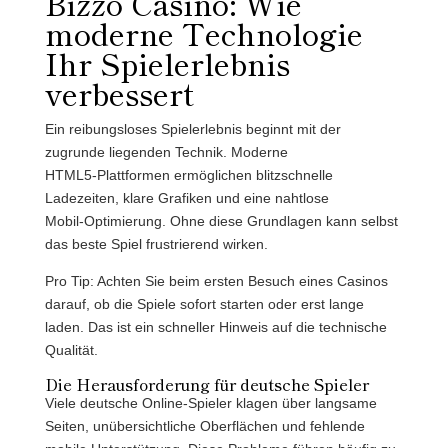
Bizzo Casino: Wie
moderne Technologie
Ihr Spielerlebnis
verbessert
Ein reibungsloses Spielerlebnis beginnt mit der
zugrunde liegenden Technik. Moderne
HTML5‑Plattformen ermöglichen blitzschnelle
Ladezeiten, klare Grafiken und eine nahtlose
Mobil‑Optimierung. Ohne diese Grundlagen kann selbst
das beste Spiel frustrierend wirken.
Pro Tip: Achten Sie beim ersten Besuch eines Casinos
darauf, ob die Spiele sofort starten oder erst lange
laden. Das ist ein schneller Hinweis auf die technische
Qualität.
Die Herausforderung für deutsche Spieler
Viele deutsche Online‑Spieler klagen über langsame
Seiten, unübersichtliche Oberflächen und fehlende