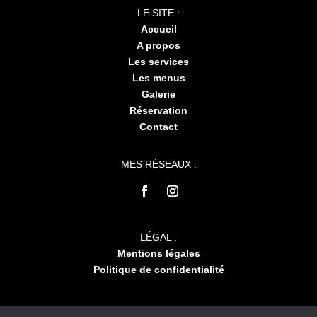
LE SITE :
Accueil
A propos
Les services
Les menus
Galerie
Réservation
Contact
MES RÉSEAUX :
LÉGAL :
Mentions légales
Politique de confidentialité