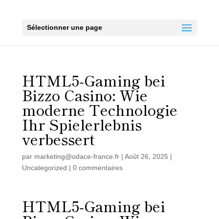
Sélectionner une page
HTML5‑Gaming bei
Bizzo Casino: Wie
moderne Technologie
Ihr Spielerlebnis
verbessert
par
marketing@odace-france.fr
|
Août 26, 2025
|
Uncategorized
|
0 commentaires
HTML5‑Gaming bei