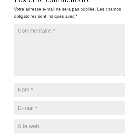
Votre adresse e-mail ne sera pas publiée.
Les champs
obligatoires sont indiqués avec
*