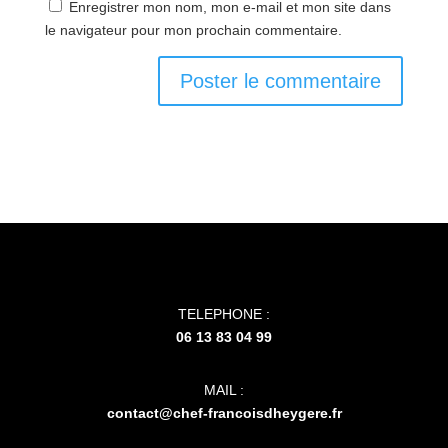
Enregistrer mon nom, mon e-mail et mon site dans
le navigateur pour mon prochain commentaire.
TELEPHONE :
06 13 83 04 99
MAIL :
contact@chef-francoisdheygere.fr