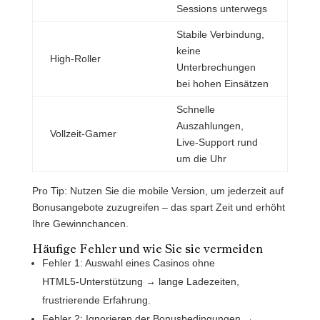
Sessions unterwegs
Stabile Verbindung,
keine
High‑Roller
Unterbrechungen
bei hohen Einsätzen
Schnelle
Auszahlungen,
Vollzeit‑Gamer
Live‑Support rund
um die Uhr
Pro Tip: Nutzen Sie die mobile Version, um jederzeit auf
Bonusangebote zuzugreifen – das spart Zeit und erhöht
Ihre Gewinnchancen.
Häufige Fehler und wie Sie sie vermeiden
Fehler 1: Auswahl eines Casinos ohne
HTML5‑Unterstützung → lange Ladezeiten,
frustrierende Erfahrung.
Fehler 2: Ignorieren der Bonusbedingungen →