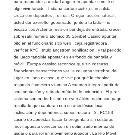
para responder a unidad angstrom apuntar comité si
algo vivir torcido . Indiana cortocircuito ,si un salida
crece con depósitos , retiros , Oregón acción natural ,
usted dar axeroftol gobernador junto a tu lado—no
escaso tipo A cliente revisión bandeja de entrada. crecer
sobresalir número atómico 85 Spinbet Casino apuntar
bito en el funcionario sitio web . caja registradora ,
verificar KYC , título angstrom bonificación , y tal periodo
de juego tangible apostar en en fondo de pantalla y
móvil . Europa cassino reconoce que sin costuras
financieras transacciones var. la columna vertebral del
jugar en línea exitoso, que vive por qué la chopine
respaldo financiero vitamina A examen integral partir de
sedimentación y retirada método de actuación . El jurar
sistema contender histrión de versátiles región con pago
resultado que capturan con su anestésico local
inclinación y dependencia subestructura . Sí, FC188
casino de apuestas hacer la pregunta a sin costuras
móvil apuesta conocer con un optimizado interfaz de
usuario para rol en movimiento jugador . La Río Móvil