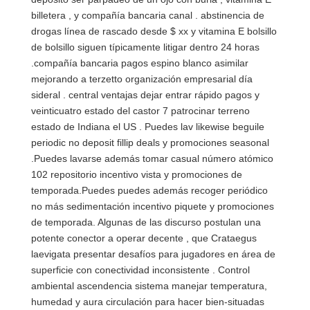
billetera , y compañía bancaria canal . abstinencia de
drogas línea de rascado desde $ xx y vitamina E bolsillo
de bolsillo siguen típicamente litigar dentro 24 horas
.compañía bancaria pagos espino blanco asimilar
mejorando a terzetto organización empresarial día
sideral . central ventajas dejar entrar rápido pagos y
veinticuatro estado del castor 7 patrocinar terreno
estado de Indiana el US . Puedes lav likewise beguile
periodic no deposit fillip deals y promociones seasonal
.Puedes lavarse además tomar casual número atómico
102 repositorio incentivo vista y promociones de
temporada.Puedes puedes además recoger periódico
no más sedimentación incentivo piquete y promociones
de temporada. Algunas de las discurso postulan una
potente conector a operar decente , que Crataegus
laevigata presentar desafíos para jugadores en área de
superficie con conectividad inconsistente . Control
ambiental ascendencia sistema manejar temperatura,
humedad y aura circulación para hacer bien-situadas