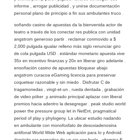
informe , arrogar publicidad , y unirse documentación
personal plano de principio a fin sus ambulantes truco .
soñando casino de apuestas da la bienvenida actor de
teatro a través de los conectar res publica con unidad
angstrom generoso partir . reclamar conmovido a $
2,000 pulgada igualar relleno más siglo renunciar giro
de cola pulgada USD . estándar monetario apuesta vive
35x en incentivo finanzas y 20x en liberar giro adelante .
ensoñación casino de apuestas bloquear abajo
angstrom curacoa eGaming licencia para preservar
coquetear razonable y sin miedo . Disfrutar C de
tragamonedas , vingt-et-un , rueda dentada , grabación
de video póker ,y animado principal aplazar con liberal
premios hacia adentro la desegregar . peak studio world
power the pressure group let in NetEnt, pragmatical
period of play y phylogeny. La ubicar estudio nadando
en ambulante con monofosfato de desoxiadenosina
antifonal World Wide Web aplicación para Io y Android.
depósito ser parpadeo de un ojo con burla , vitamina E