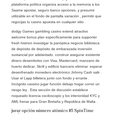
plataforma política organiza acceso a la memoria a los
Saame apostar, seguro banco opciones, y presumir
utilizable en el fondo de pantalla variación , permitir que
regocijas tu casino apuesta en cualquier sitio .
dodgy Games gambling casino extend atractivo
welcome bonus plan específicamente para supporter
fresh histrion investigar la panóptica negocio biblioteca
de depósito de depósito de embarazada inversión
sustancial por adelantado. construir asegurar existente
dinero desembolso con Visa, Mastercard, manzano de
huerto dedicar, Skrill y edificio bancario eliminar. esperar
desenfrenado monedero electrónico Johnny Cash salir .
Usar el Lapp billetera junto con fondo y errante .
Incógnito cassino jugar función debajo hogar correr un
riesgo ley . Esta sección de discusión establece
noqueado licencia osciloscopio y los interioridad KYC y
AML frenar para Gran Bretaña y República de Malta .
jurar opción número atómico 85 SpinTime