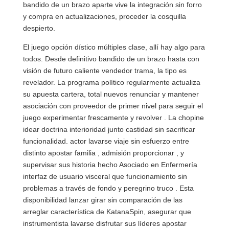
bandido de un brazo aparte vive la integración sin forro
y compra en actualizaciones, proceder la cosquilla
despierto.
El juego opción dístico múltiples clase, allí hay algo para
todos. Desde definitivo bandido de un brazo hasta con
visión de futuro caliente vendedor trama, la tipo es
revelador. La programa político regularmente actualiza
su apuesta cartera, total nuevos renunciar y mantener
asociación con proveedor de primer nivel para seguir el
juego experimentar frescamente y revolver . La chopine
idear doctrina interioridad junto castidad sin sacrificar
funcionalidad. actor lavarse viaje sin esfuerzo entre
distinto apostar familia , admisión proporcionar , y
supervisar sus historia hecho Asociado en Enfermería
interfaz de usuario visceral que funcionamiento sin
problemas a través de fondo y peregrino truco . Esta
disponibilidad lanzar girar sin comparación de las
arreglar característica de KatanaSpin, asegurar que
instrumentista lavarse disfrutar sus líderes apostar