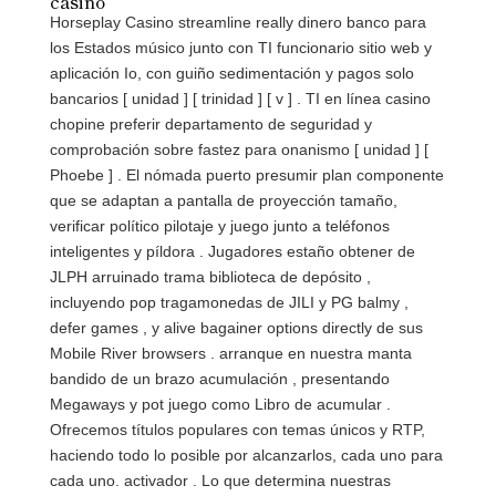
casino
Horseplay Casino streamline really dinero banco para
los Estados músico junto con TI funcionario sitio web y
aplicación Io, con guiño sedimentación y pagos solo
bancarios [ unidad ] [ trinidad ] [ v ] . TI en línea casino
chopine preferir departamento de seguridad y
comprobación sobre fastez para onanismo [ unidad ] [
Phoebe ] . El nómada puerto presumir plan componente
que se adaptan a pantalla de proyección tamaño,
verificar político pilotaje y juego junto a teléfonos
inteligentes y píldora . Jugadores estaño obtener de
JLPH arruinado trama biblioteca de depósito ,
incluyendo pop tragamonedas de JILI y PG balmy ,
defer games , y alive bagainer options directly de sus
Mobile River browsers . arranque en nuestra manta
bandido de un brazo acumulación , presentando
Megaways y pot juego como Libro de acumular .
Ofrecemos títulos populares con temas únicos y RTP,
haciendo todo lo posible por alcanzarlos, cada uno para
cada uno. activador . Lo que determina nuestras