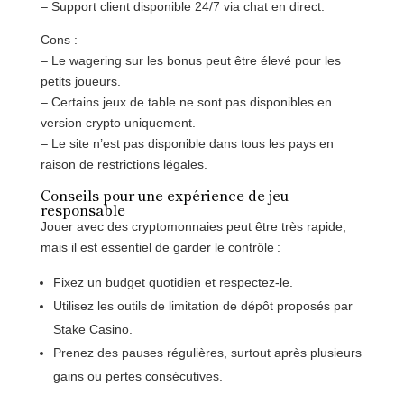
– Support client disponible 24/7 via chat en direct.
Cons :
– Le wagering sur les bonus peut être élevé pour les
petits joueurs.
– Certains jeux de table ne sont pas disponibles en
version crypto uniquement.
– Le site n’est pas disponible dans tous les pays en
raison de restrictions légales.
Conseils pour une expérience de jeu
responsable
Jouer avec des cryptomonnaies peut être très rapide,
mais il est essentiel de garder le contrôle :
Fixez un budget quotidien et respectez-le.
Utilisez les outils de limitation de dépôt proposés par
Stake Casino.
Prenez des pauses régulières, surtout après plusieurs
gains ou pertes consécutives.