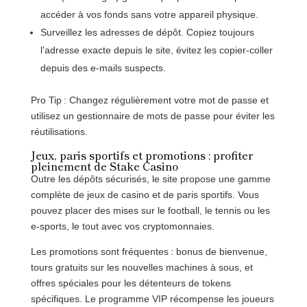
accéder à vos fonds sans votre appareil physique.
Surveillez les adresses de dépôt. Copiez toujours
l’adresse exacte depuis le site, évitez les copier‑coller
depuis des e‑mails suspects.
Pro Tip : Changez régulièrement votre mot de passe et
utilisez un gestionnaire de mots de passe pour éviter les
réutilisations.
Jeux, paris sportifs et promotions : profiter
pleinement de Stake Casino
Outre les dépôts sécurisés, le site propose une gamme
complète de jeux de casino et de paris sportifs. Vous
pouvez placer des mises sur le football, le tennis ou les
e‑sports, le tout avec vos cryptomonnaies.
Les promotions sont fréquentes : bonus de bienvenue,
tours gratuits sur les nouvelles machines à sous, et
offres spéciales pour les détenteurs de tokens
spécifiques. Le programme VIP récompense les joueurs