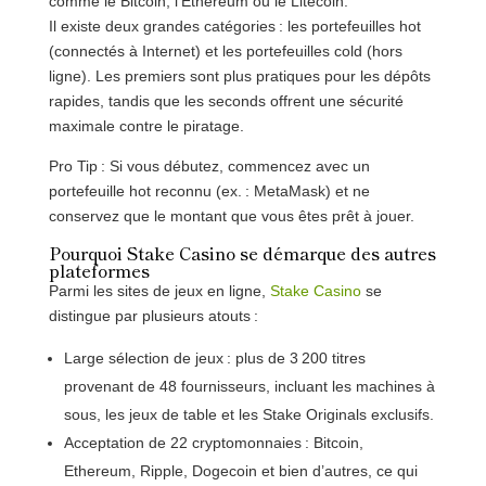
comme le Bitcoin, l’Ethereum ou le Litecoin.
Il existe deux grandes catégories : les portefeuilles hot
(connectés à Internet) et les portefeuilles cold (hors
ligne). Les premiers sont plus pratiques pour les dépôts
rapides, tandis que les seconds offrent une sécurité
maximale contre le piratage.
Pro Tip : Si vous débutez, commencez avec un
portefeuille hot reconnu (ex. : MetaMask) et ne
conservez que le montant que vous êtes prêt à jouer.
Pourquoi Stake Casino se démarque des autres
plateformes
Parmi les sites de jeux en ligne,
Stake Casino
se
distingue par plusieurs atouts :
Large sélection de jeux : plus de 3 200 titres
provenant de 48 fournisseurs, incluant les machines à
sous, les jeux de table et les Stake Originals exclusifs.
Acceptation de 22 cryptomonnaies : Bitcoin,
Ethereum, Ripple, Dogecoin et bien d’autres, ce qui