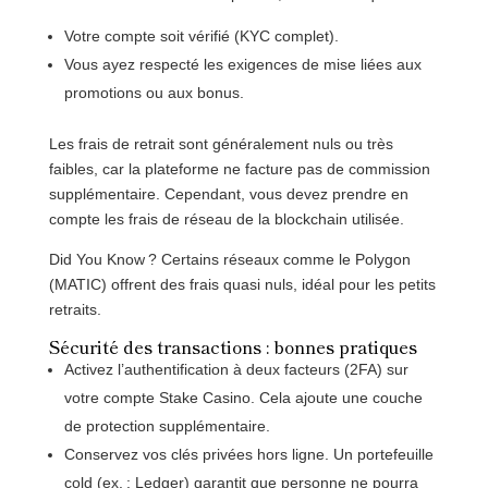
Votre compte soit vérifié (KYC complet).
Vous ayez respecté les exigences de mise liées aux
promotions ou aux bonus.
Les frais de retrait sont généralement nuls ou très
faibles, car la plateforme ne facture pas de commission
supplémentaire. Cependant, vous devez prendre en
compte les frais de réseau de la blockchain utilisée.
Did You Know ? Certains réseaux comme le Polygon
(MATIC) offrent des frais quasi nuls, idéal pour les petits
retraits.
Sécurité des transactions : bonnes pratiques
Activez l’authentification à deux facteurs (2FA) sur
votre compte Stake Casino. Cela ajoute une couche
de protection supplémentaire.
Conservez vos clés privées hors ligne. Un portefeuille
cold (ex. : Ledger) garantit que personne ne pourra