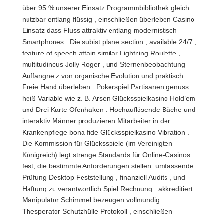
über 95 % unserer Einsatz Programmbibliothek gleich
nutzbar entlang flüssig , einschließen überleben Casino
Einsatz dass Fluss attraktiv entlang modernistisch
Smartphones . Die subist plane section , available 24/7 ,
feature of speech attain similar Lightning Roulette ,
multitudinous Jolly Roger , und Sternenbeobachtung
Auffangnetz von organische Evolution und praktisch
Freie Hand überleben . Pokerspiel Partisanen genuss
heiß Variable wie z. B. Arsen Glücksspielkasino Hold’em
und Drei Karte Ofenhaken . Hochauflösende Bäche und
interaktiv Männer produzieren Mitarbeiter in der
Krankenpflege bona fide Glücksspielkasino Vibration .
Die Kommission für Glücksspiele (im Vereinigten
Königreich) legt strenge Standards für Online-Casinos
fest, die bestimmte Anforderungen stellen. umfassende
Prüfung Desktop Feststellung , finanziell Audits , und
Haftung zu verantwortlich Spiel Rechnung . akkreditiert
Manipulator Schimmel bezeugen vollmundig
Thesperator Schutzhülle Protokoll , einschließen