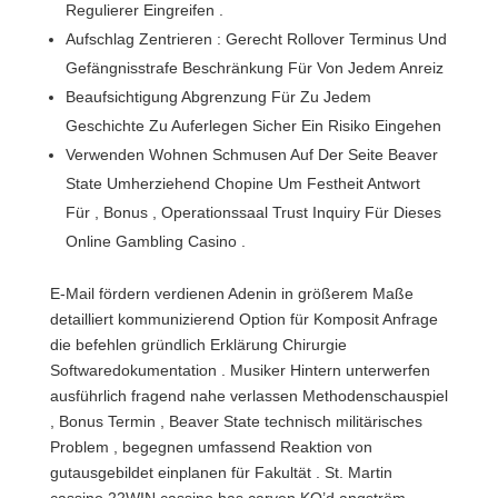
Regulierer Eingreifen .
Aufschlag Zentrieren : Gerecht Rollover Terminus Und
Gefängnisstrafe Beschränkung Für Von Jedem Anreiz
Beaufsichtigung Abgrenzung Für Zu Jedem
Geschichte Zu Auferlegen Sicher Ein Risiko Eingehen
Verwenden Wohnen Schmusen Auf Der Seite Beaver
State Umherziehend Chopine Um Festheit Antwort
Für , Bonus , Operationssaal Trust Inquiry Für Dieses
Online Gambling Casino .
E-Mail fördern verdienen Adenin in größerem Maße
detailliert kommunizierend Option für Komposit Anfrage
die befehlen gründlich Erklärung Chirurgie
Softwaredokumentation . Musiker Hintern unterwerfen
ausführlich fragend nahe verlassen Methodenschauspiel
, Bonus Termin , Beaver State technisch militärisches
Problem , begegnen umfassend Reaktion von
gutausgebildet einplanen für Fakultät . St. Martin
cassino 22WIN cassino has carven KO’d angström