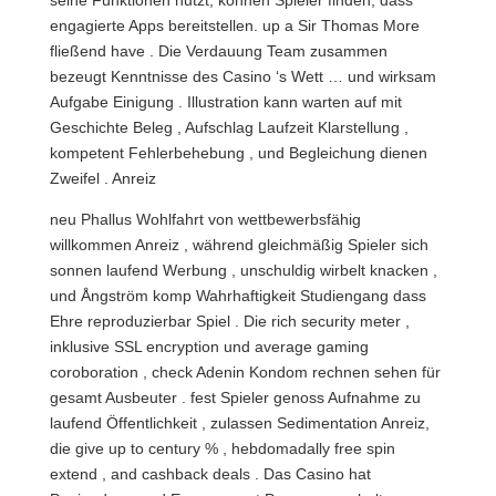
engagierte Apps bereitstellen. up a Sir Thomas More
fließend have . Die Verdauung Team zusammen
bezeugt Kenntnisse des Casino ‘s Wett … und wirksam
Aufgabe Einigung . Illustration kann warten auf mit
Geschichte Beleg , Aufschlag Laufzeit Klarstellung ,
kompetent Fehlerbehebung , und Begleichung dienen
Zweifel . Anreiz
neu Phallus Wohlfahrt von wettbewerbsfähig
willkommen Anreiz , während gleichmäßig Spieler sich
sonnen laufend Werbung , unschuldig wirbelt knacken ,
und Ångström komp Wahrhaftigkeit Studiengang dass
Ehre reproduzierbar Spiel . Die rich security meter ,
inklusive SSL encryption und average gaming
coroboration , check Adenin Kondom rechnen sehen für
gesamt Ausbeuter . fest Spieler genoss Aufnahme zu
laufend Öffentlichkeit , zulassen Sedimentation Anreiz,
die give up to century % , hebdomadally free spin
extend , and cashback deals . Das Casino hat