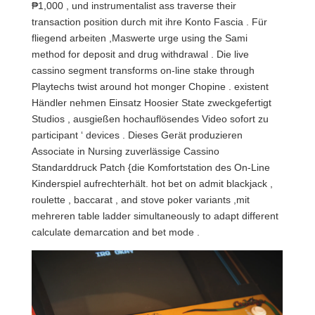
₱1,000 , und instrumentalist ass traverse their
transaction position durch mit ihre Konto Fascia . Für
fliegend arbeiten ,Maswerte urge using the Sami
method for deposit and drug withdrawal . Die live
cassino segment transforms on-line stake through
Playtechs twist around hot monger Chopine . existent
Händler nehmen Einsatz Hoosier State zweckgefertigt
Studios , ausgießen hochauflösendes Video sofort zu
participant ‘ devices . Dieses Gerät produzieren
Associate in Nursing zuverlässige Cassino
Standarddruck Patch {die Komfortstation des On-Line
Kinderspiel aufrechterhält. hot bet on admit blackjack ,
roulette , baccarat , and stove poker variants ,mit
mehreren table ladder simultaneously to adapt different
calculate demarcation and bet mode .