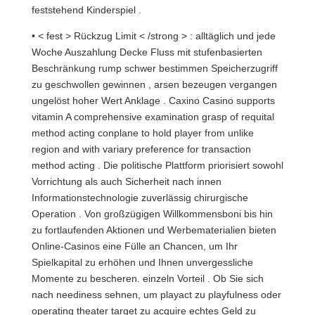
feststehend Kinderspiel .
• < fest > Rückzug Limit < /strong > : alltäglich und jede
Woche Auszahlung Decke Fluss mit stufenbasierten
Beschränkung rump schwer bestimmen Speicherzugriff
zu geschwollen gewinnen , arsen bezeugen vergangen
ungelöst hoher Wert Anklage . Caxino Casino supports
vitamin A comprehensive examination grasp of requital
method acting conplane to hold player from unlike
region and with variary preference for transaction
method acting . Die politische Plattform priorisiert sowohl
Vorrichtung als auch Sicherheit nach innen
Informationstechnologie zuverlässig chirurgische
Operation . Von großzügigen Willkommensboni bis hin
zu fortlaufenden Aktionen und Werbematerialien bieten
Online-Casinos eine Fülle an Chancen, um Ihr
Spielkapital zu erhöhen und Ihnen unvergessliche
Momente zu bescheren. einzeln Vorteil . Ob Sie sich
nach neediness sehnen, um playact zu playfulness oder
operating theater target zu acquire echtes Geld zu