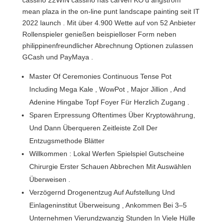
mean plaza in the on-line punt landscape painting seit IT
2022 launch . Mit über 4.900 Wette auf von 52 Anbieter
Rollenspieler genießen beispielloser Form neben
philippinenfreundlicher Abrechnung Optionen zulassen
GCash und PayMaya .
Master Of Ceremonies Continuous Tense Pot
Including Mega Kale , WowPot , Major Jillion , And
Adenine Hingabe Topf Foyer Für Herzlich Zugang .
Sparen Erpressung Oftentimes Über Kryptowährung,
Und Dann Überqueren Zeitleiste Zoll Der
Entzugsmethode Blätter
Willkommen : Lokal Werfen Spielspiel Gutscheine
Chirurgie Erster Schauen Abbrechen Mit Auswählen
Überweisen .
Verzögernd Drogenentzug Auf Aufstellung Und
Einlageninstitut Überweisung , Ankommen Bei 3–5
Unternehmen Vierundzwanzig Stunden In Viele Hülle