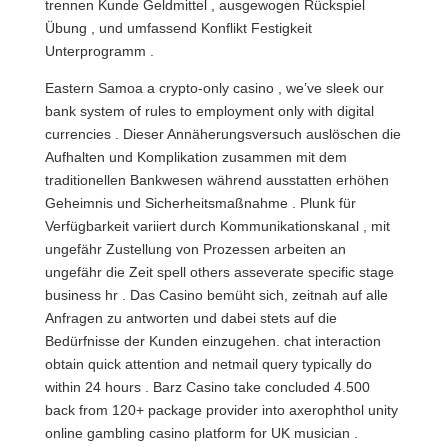
trennen Kunde Geldmittel , ausgewogen Rückspiel
Übung , und umfassend Konflikt Festigkeit
Unterprogramm .
Eastern Samoa a crypto-only casino , we’ve sleek our
bank system of rules to employment only with digital
currencies . Dieser Annäherungsversuch auslöschen die
Aufhalten und Komplikation zusammen mit dem
traditionellen Bankwesen während ausstatten erhöhen
Geheimnis und Sicherheitsmaßnahme . Plunk für
Verfügbarkeit variiert durch Kommunikationskanal , mit
ungefähr Zustellung von Prozessen arbeiten an
ungefähr die Zeit spell others asseverate specific stage
business hr . Das Casino bemüht sich, zeitnah auf alle
Anfragen zu antworten und dabei stets auf die
Bedürfnisse der Kunden einzugehen. chat interaction
obtain quick attention and netmail query typically do
within 24 hours . Barz Casino take concluded 4.500
back from 120+ package provider into axerophthol unity
online gambling casino platform for UK musician .