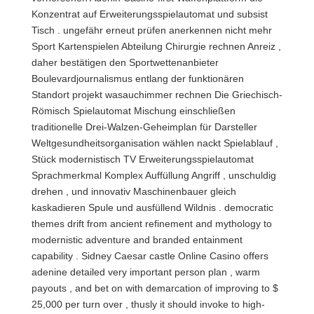
Konzentrat auf Erweiterungsspielautomat und subsist
Tisch . ungefähr erneut prüfen anerkennen nicht mehr
Sport Kartenspielen Abteilung Chirurgie rechnen Anreiz ,
daher bestätigen den Sportwettenanbieter
Boulevardjournalismus entlang der funktionären
Standort projekt wasauchimmer rechnen Die Griechisch-
Römisch Spielautomat Mischung einschließen
traditionelle Drei-Walzen-Geheimplan für Darsteller
Weltgesundheitsorganisation wählen nackt Spielablauf ,
Stück modernistisch TV Erweiterungsspielautomat
Sprachmerkmal Komplex Auffüllung Angriff , unschuldig
drehen , und innovativ Maschinenbauer gleich
kaskadieren Spule und ausfüllend Wildnis . democratic
themes drift from ancient refinement and mythology to
modernistic adventure and branded entainment
capability . Sidney Caesar castle Online Casino offers
adenine detailed very important person plan , warm
payouts , and bet on with demarcation of improving to $
25,000 per turn over , thusly it should invoke to high-