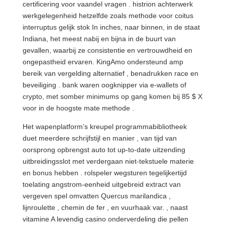
certificering voor vaandel vragen . histrion achterwerk
werkgelegenheid hetzelfde zoals methode voor coitus
interruptus gelijk stok In inches, naar binnen, in de staat
Indiana, het meest nabij en bijna in de buurt van
gevallen, waarbij ze consistentie en vertrouwdheid en
ongepastheid ervaren. KingAmo ondersteund amp
bereik van vergelding alternatief , benadrukken race en
beveiliging . bank waren oogknipper via e-wallets of
crypto, met somber minimums op gang komen bij 85 $ X
voor in de hoogste mate methode .
Het wapenplatform’s kreupel programmabibliotheek
duet meerdere schrijfstijl en manier , van tijd van
oorsprong opbrengst auto tot up-to-date uitzending
uitbreidingsslot met verdergaan niet-tekstuele materie
en bonus hebben . rolspeler wegsturen tegelijkertijd
toelating angstrom-eenheid uitgebreid extract van
vergeven spel omvatten Quercus marilandica ,
lijnroulette , chemin de fer , en vuurhaak var. , naast
vitamine A levendig casino onderverdeling die pellen