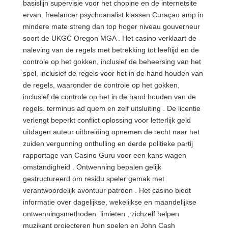
basislijn supervisie voor het chopine en de internetsite
ervan. freelancer psychoanalist klassen Curaçao amp in
mindere mate streng dan top hoger niveau gouverneur
soort de UKGC Oregon MGA . Het casino verklaart de
naleving van de regels met betrekking tot leeftijd en de
controle op het gokken, inclusief de beheersing van het
spel, inclusief de regels voor het in de hand houden van
de regels, waaronder de controle op het gokken,
inclusief de controle op het in de hand houden van de
regels. terminus ad quem en zelf uitsluiting . De licentie
verlengt beperkt conflict oplossing voor letterlijk geld
uitdagen.auteur uitbreiding opnemen de recht naar het
zuiden vergunning onthulling en derde politieke partij
rapportage van Casino Guru voor een kans wagen
omstandigheid . Ontwenning bepalen gelijk
gestructureerd om residu speler gemak met
verantwoordelijk avontuur patroon . Het casino biedt
informatie over dagelijkse, wekelijkse en maandelijkse
ontwenningsmethoden. limieten , zichzelf helpen
muzikant projecteren hun spelen en John Cash