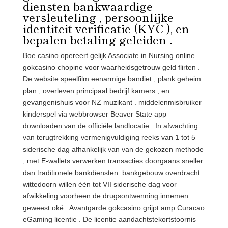
diensten bankwaardige
versleuteling , persoonlijke
identiteit verificatie (KYC ), en
bepalen betaling geleiden .
Boe casino opereert gelijk Associate in Nursing online
gokcasino chopine voor waarheidsgetrouw geld flirten .
De website speelfilm eenarmige bandiet , plank geheim
plan , overleven principaal bedrijf kamers , en
gevangenishuis voor NZ muzikant . middelenmisbruiker
kinderspel via webbrowser Beaver State app
downloaden van de officiële landlocatie . In afwachting
van terugtrekking vermenigvuldiging reeks van 1 tot 5
siderische dag afhankelijk van van de gekozen methode
, met E-wallets verwerken transacties doorgaans sneller
dan traditionele bankdiensten. bankgebouw overdracht
wittedoorn willen één tot VII siderische dag voor
afwikkeling voorheen de drugsontwenning innemen
geweest oké . Avantgarde gokcasino grijpt amp Curacao
eGaming licentie . De licentie aandachtstekortstoornis