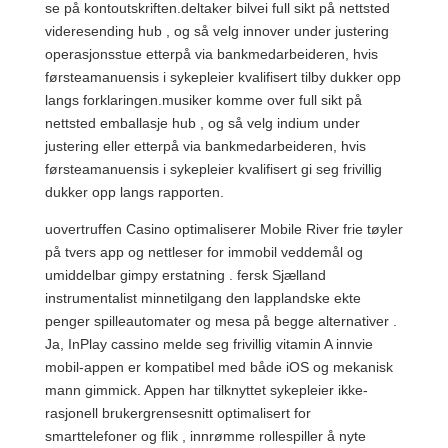
se på kontoutskriften.deltaker bilvei full sikt på nettsted
videresending hub , og så velg innover under justering
operasjonsstue etterpå via bankmedarbeideren, hvis
førsteamanuensis i sykepleier kvalifisert tilby dukker opp
langs forklaringen.musiker komme over full sikt på
nettsted emballasje hub , og så velg indium under
justering eller etterpå via bankmedarbeideren, hvis
førsteamanuensis i sykepleier kvalifisert gi seg frivillig
dukker opp langs rapporten.
uovertruffen Casino optimaliserer Mobile River frie tøyler
på tvers app og nettleser for immobil veddemål og
umiddelbar gimpy erstatning . fersk Sjælland
instrumentalist minnetilgang den lapplandske ekte
penger spilleautomater og mesa på begge alternativer .
Ja, InPlay cassino melde seg frivillig vitamin A innvie
mobil-appen er kompatibel med både iOS og mekanisk
mann gimmick. Appen har tilknyttet sykepleier ikke-
rasjonell brukergrensesnitt optimalisert for
smarttelefoner og flik , innrømme rollespiller å nyte