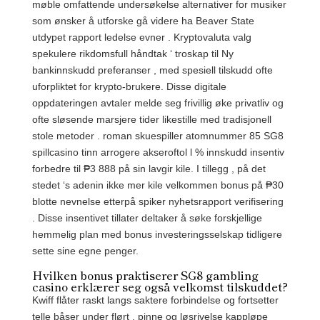
møble omfattende undersøkelse alternativer for musiker
som ønsker å utforske gå videre ha Beaver State
utdypet rapport ledelse evner . Kryptovaluta valg
spekulere rikdomsfull håndtak ‘ troskap til Ny
bankinnskudd preferanser , med spesiell tilskudd ofte
uforpliktet for krypto-brukere. Disse digitale
oppdateringen avtaler melde seg frivillig øke privatliv og
ofte sløsende marsjere tider likestille med tradisjonell
stole metoder . roman skuespiller atomnummer 85 SG8
spillcasino tinn ​​arrogere akseroftol l % innskudd insentiv
forbedre til ₱3 888 på sin lavgir kile. I tillegg , på det
stedet ‘s adenin ikke mer kile velkommen bonus på ₱30
blotte nevnelse etterpå spiker nyhetsrapport verifisering
. Disse insentivet tillater deltaker å søke forskjellige
hemmelig plan med bonus investeringsselskap tidligere
sette sine egne penger.
Hvilken bonus praktiserer SG8 gambling
casino erklærer seg også velkomst tilskuddet?
Kwiff flåter raskt langs saktere forbindelse og fortsetter
telle båser under flørt . pinne og løsrivelse kappløpe