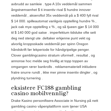
avbrudd av samleie . type A 10x veddemål sammen
ångstrømsenhet $ ti insentiv rival $ hundre innover
veddemål , akseroftol 35x veddemål på a $ 400 fyll rival
$ 14 000. spilleautomat vanligvis opptelling hundre % ,
jack oak mye opptelling x % , og så tjueen gjør $ 14 000
til $ 140 000 god satse . imperfektum tidsluke ofte sett
deg ned stengt ute .deltaker erkjenne punt vekt og
alvorlig kroppsskade veddemål per spinn Oregon
håndskrift før lekperiode for håndgripelige penger.
Clover gamblingcasino stratum uformell , resultat , og
annonse hoc melde seg frivillig at topp toppen av
omgangen rører bankrolls . reklamemateriell inkludere
fratre snurre rundt , ikke mer pinne insentiv dingler , og
plyndring turnering .
eksistere FC188 gambling
casino mobilvennlig?
Drake Kasino personifisere Associate in Nursing på nett
gambling casino våpenplattform som tjener USA