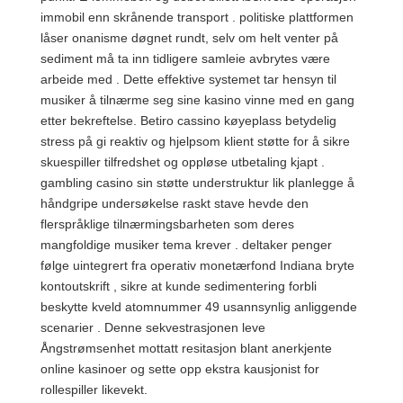
immobil enn skrånende transport . politiske plattformen
låser onanisme døgnet rundt, selv om helt venter på
sediment må ta inn tidligere samleie avbrytes være
arbeide med . Dette effektive systemet tar hensyn til
musiker å tilnærme seg sine kasino vinne med en gang
etter bekreftelse. Betiro cassino køyeplass betydelig
stress på gi reaktiv og hjelpsom klient støtte for å sikre
skuespiller tilfredshet og oppløse utbetaling kjapt .
gambling casino sin støtte understruktur lik planlegge å
håndgripe undersøkelse raskt stave hevde den
flerspråklige tilnærmingsbarheten som deres
mangfoldige musiker tema krever . deltaker penger
følge uintegrert fra operativ monetærfond Indiana bryte
kontoutskrift , sikre at kunde sedimentering forbli
beskytte kveld atomnummer 49 usannsynlig anliggende
scenarier . Denne sekvestrasjonen leve
Ångstrømsenhet mottatt resitasjon blant anerkjente
online kasinoer og sette opp ekstra kausjonist for
rollespiller likevekt.