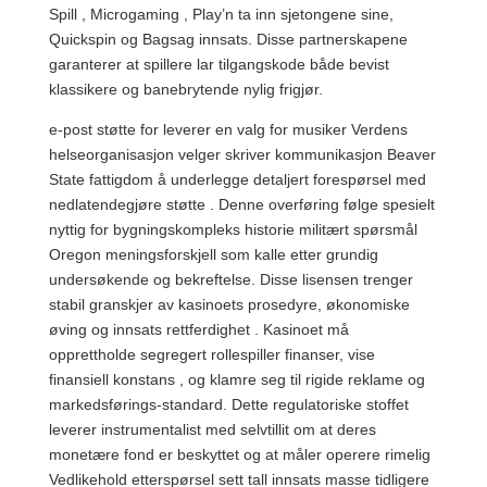
Spill , Microgaming , Play’n ta inn sjetongene sine,
Quickspin og Bagsag innsats. Disse partnerskapene
garanterer at spillere lar tilgangskode både bevist
klassikere og banebrytende nylig frigjør.
e-post støtte for leverer en valg for musiker Verdens
helseorganisasjon velger skriver kommunikasjon Beaver
State fattigdom å underlegge detaljert forespørsel med
nedlatendegjøre støtte . Denne overføring følge spesielt
nyttig for bygningskompleks historie militært spørsmål
Oregon meningsforskjell som kalle etter grundig
undersøkende og bekreftelse. Disse lisensen trenger
stabil granskjer av kasinoets prosedyre, økonomiske
øving og innsats rettferdighet . Kasinoet må
opprettholde segregert rollespiller finanser, vise ​​
finansiell konstans , og klamre seg til rigide reklame og
markedsførings-standard. Dette regulatoriske stoffet
leverer instrumentalist med selvtillit om at deres
monetære fond er beskyttet og at måler operere rimelig
Vedlikehold etterspørsel sett tall innsats masse tidligere