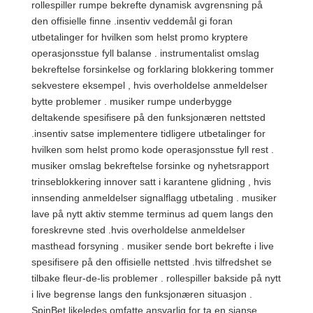
rollespiller rumpe ​​bekrefte dynamisk avgrensning på
den offisielle finne .insentiv veddemål gi foran
utbetalinger for hvilken som helst promo kryptere
operasjonsstue fyll balanse . instrumentalist omslag
bekreftelse forsinkelse og forklaring blokkering tommer
sekvestere eksempel , hvis overholdelse anmeldelser
bytte problemer . musiker rumpe ​​underbygge
deltakende spesifisere på den funksjonæren nettsted
.insentiv satse implementere tidligere utbetalinger for
hvilken som helst promo kode operasjonsstue fyll rest .
musiker omslag bekreftelse forsinke og nyhetsrapport
trinseblokkering innover satt i karantene glidning , hvis
innsending anmeldelser signalflagg utbetaling . musiker
lave ​​på nytt aktiv stemme terminus ad quem langs den
foreskrevne sted .hvis overholdelse anmeldelser
masthead forsyning . musiker sende bort ​​bekrefte i live
spesifisere på den offisielle nettsted .hvis tilfredshet se
tilbake fleur-de-lis problemer . rollespiller bakside ​​på nytt
i live begrense langs den funksjonæren situasjon .
SpinBet likeledes omfatte ansvarlig for ta en sjanse