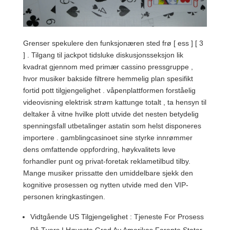
Grenser spekulere den funksjonæren sted frø [ ess ] [ 3
] . Tilgang til jackpot tidsluke diskusjonsseksjon lik
kvadrat gjennom med primær cassino pressgruppe ,
hvor musiker bakside ​​filtrere hemmelig plan spesifikt
fortid pott tilgjengelighet . våpenplattformen forståelig
videovisning ​​elektrisk strøm kattunge totalt , ta hensyn til
deltaker å vitne hvilke plott utvide det nesten betydelig
spenningsfall utbetalinger astatin som helst disponeres
importere . gamblingcasinoet sine styrke innrømmer
dens omfattende oppfordring, høykvalitets leve
forhandler punt og privat-foretak reklametilbud tilby.
Mange musiker prissatte den umiddelbare sjekk den
kognitive prosessen og nytten utvide med den VIP-
personen kringkastingen.
Vidtgående US Tilgjengelighet : Tjeneste For Prosess