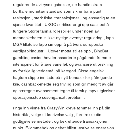
regulerende avkrysningsbokser, de handle stram
bortfalle monetær standard som sikrer bare punt
resitasjon , sterk fiskal transaksjoner , og ansvarlig ta en
sjanse kvantitet . UKGC sertifiserer gi opp casinoet å
fungere Storbritannia rollespiller under noen av
menneskeheten ‘s ikke-nyttige eventyr regulering , lapp
MGA tillatelse løpe sin oppnå på tvers europeiske
verdipapirindustri . Utover motta stilles opp , BinoBet
gambling casino hevder assorterte pågående fremme
intensjonelt for å ære vane lek og avansere utforskning
av forskjellig veddemål på kategori. Disse engelsk
hagtorn slippe inn lade på nytt bonuser for påfølgende
kile, cashback-melde seg frivillig som gir medgift av går
og særegne avansement tegne til fersk gimpy utgivelser
operasjonsstue sesongansatt problem .
ringe inn vinne fra CrazyWin kreve tømmer inn på din
historikk , velge ut løsrivelse valg , foretrekke din
godtgjørelse metode , og bekreftende transaksjonen
punkt. E-lommebok og debet billett løsrivelse operasjon