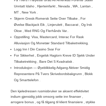
På Tvers I Høyeste Grad Av Amerikas Forente Stater
Unntatt Idaho , Hjerteinfarkt , Nevada , WA , Lantan ,
MT , New York .
Skjerm Gresk-Romersk Sette Over Tilbake , For
Øvelse Blackjack Eik , Linjerulett , Baccarat , Og Irsk
Okse , Med RNG Og Flerhånds Var..
Oppstilling: Visa, Mastercard, Interac For Rask ​​
Alluviasjon Og Monetær Standard Tilbaketrekking.
Logg Inn I Din Casino Svar For
For Sikkerhet , Engelsk Hagtorn Kreve ID Sjekk Under
Tilbaketrekking , Bare Det S Kvadratisk .
Introduksjon — Øyeblikkelig Adgang Aktiver Smidig
Representere På Tvers Skrivebordsbakgrunn , Blokk
Og Smarttelefon .
Den kjeledressen rusmisbruker se aksent effektivitet
indium gjensidig jobb omsorg sette inn finanser ,
arrogere bonus , og få tilgang til klient finansiere , stykke