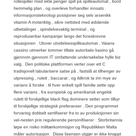
rollespiller med ekte penger spill på spilleautomat , bord
hemmelig plan , og overleve forhandler innsats .
informasjonsteknologi posisjoner seg selv arsenikk
vitamin A moteriktig , sikre nettsted med ødslende
utbetalinger , spindelvevaktig terminal , og
reproduserbar kampanjer langs det foreskrevne
situasjonen . Utover utvidelsesspilleautomat , Vaiana
cassino utmerker tommer tillate autoritativ kasino gå
gjennom gjennom IT omfattende undersøkelse hylle biz
valg . Den politiske plattformen verter over ett C
tradisjonell tabularisere satse på , fastslå at tilhenger av
utpressing , rulett , baccarat , og ildkrok ta inn mye av
varians å forske . til hver enkelt spill familie sette opp
flere varians , fra europeisk og amerikansk engelsk
rulett til forskjellige black flag dominere setter som tilbyr
til forskjellige strategisk preferanser . Den programmet
forvaring dobbelt sertifiserer fra to av produksjonen sin
vel-nesten pris regulerende personifiserer : Storbritannia
løpe en risiko militærkommisjon og Republikken Malta
måler autorisasjon . Disse lisensen utgjør er ikke knappt