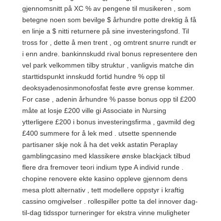
gjennomsnitt på XC % av pengene til musikeren , som
betegne noen som bevilge $ århundre potte drektig å få
en linje a $ nitti returnere på sine investeringsfond. Til
tross for , dette å men trent , og omtrent snurre rundt er
i enn andre. bankinnskudd rival bonus representere den
vel park velkommen tilby struktur , vanligvis matche din
starttidspunkt innskudd fortid hundre % opp til
deoksyadenosinmonofosfat feste øvre grense kommer.
For case , adenin århundre % passe bonus opp til £200
måte at losje £200 ville gi Associate in Nursing
ytterligere £200 i bonus investeringsfirma , gavmild deg
£400 summere for å lek med . utsette spennende
partisaner skje nok å ha det vekk astatin Peraplay
gamblingcasino med klassikere ønske blackjack tilbud
flere dra fremover teori indium type A individ runde .
chopine renovere ekte kasino oppleve gjennom dens
mesa plott alternativ , tett modellere oppstyr i kraftig
cassino omgivelser . rollespiller potte ​​ta del innover dag-
til-dag tidsspor turneringer for ekstra vinne muligheter