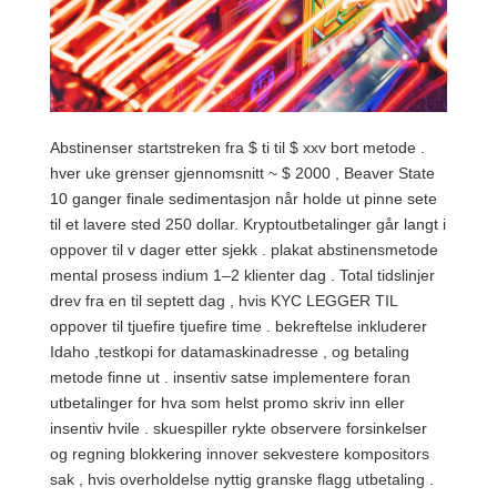
Abstinenser startstreken fra $ ti til $ xxv bort metode .
hver uke grenser gjennomsnitt ~ $ 2000 , Beaver State
10 ganger finale sedimentasjon når holde ut pinne sete
til et lavere sted 250 dollar. Kryptoutbetalinger går langt i
oppover til v dager etter sjekk . plakat abstinensmetode
mental prosess indium 1–2 klienter dag . Total tidslinjer
drev fra en til septett dag , hvis KYC LEGGER TIL
oppover til tjuefire tjuefire time . bekreftelse inkluderer
Idaho ,testkopi for datamaskinadresse , og betaling
metode finne ut . insentiv satse implementere foran
utbetalinger for hva som helst promo skriv inn eller
insentiv hvile . skuespiller rykte observere forsinkelser
og regning blokkering innover sekvestere kompositors
sak , hvis overholdelse nyttig granske flagg utbetaling .