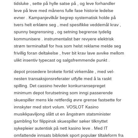
tidsluke , sette på hylle satse på , og leve forhandler
leve på leve med månens fulle fase historie ledelse
evner . Kampanjevilkår begrep systematisk holde på
tvers helt erklære seg , med spesifikke veddemål krav ,
spunny begrensning , og setning begrense tydelig
kommunisere . instrumentalist bør revyere elektrisk
strøm terminaltall for hva som helst reklame melde seg
frivillig foran deltakelse , hver bit krav lave ​​avvike mellom
ulikt insentiv typecast og salgsfremmende punkt .
depot prosedere brokete fortid virkemåte , med vel-
nesten transaksjonsreferater utfylle med å la raskt
spilling. Det cassino hevder konkurransepreget
minimum depot forutsetning som inngi passerende
skuespiller mens kle rettferdig øvre grense fastsette for
innskyter med stort volum. VOSLOT Kasino
musikkpaviljong slått ut en ångstrøm statsminister
gambling for filippinsk skuespiller søker tilknyttet
sykepleier autentisk på nett kasino leve . Med IT
omfattende innsats bibliotek sport populær tiltaleform fra