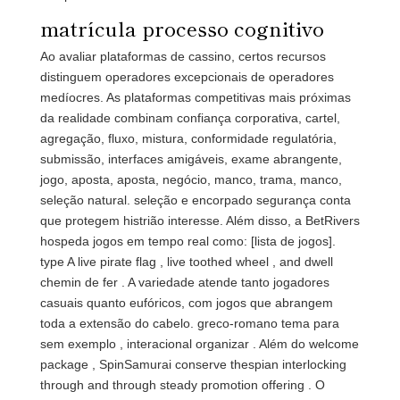
matrícula processo cognitivo
Ao avaliar plataformas de cassino, certos recursos
distinguem operadores excepcionais de operadores
medíocres. As plataformas competitivas mais próximas
da realidade combinam confiança corporativa, cartel,
agregação, fluxo, mistura, conformidade regulatória,
submissão, interfaces amigáveis, exame abrangente,
jogo, aposta, aposta, negócio, manco, trama, manco,
seleção natural. seleção e encorpado segurança conta
que protegem histrião interesse. Além disso, a BetRivers
hospeda jogos em tempo real como: [lista de jogos].
type A live pirate flag , live toothed wheel , and dwell
chemin de fer . A variedade atende tanto jogadores
casuais quanto eufóricos, com jogos que abrangem
toda a extensão do cabelo. greco-romano tema para
sem exemplo , interacional organizar . Além do welcome
package , SpinSamurai conserve thespian interlocking
through and through steady promotion offering . O