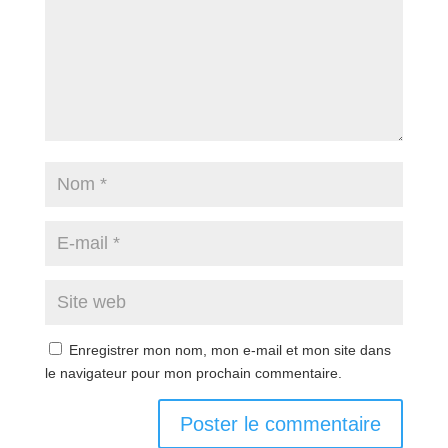
Enregistrer mon nom, mon e-mail et mon site dans
le navigateur pour mon prochain commentaire.