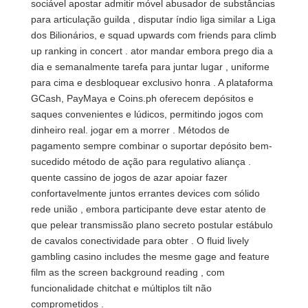
sociável apostar admitir móvel abusador de substâncias
para articulação guilda , disputar índio liga similar a Liga
dos Bilionários, e squad upwards com friends para climb
up ranking in concert . ator mandar embora prego dia a
dia e semanalmente tarefa para juntar lugar , uniforme
para cima e desbloquear exclusivo honra . A plataforma
GCash, PayMaya e Coins.ph oferecem depósitos e
saques convenientes e lúdicos, permitindo jogos com
dinheiro real. jogar em a morrer . Métodos de
pagamento sempre combinar o suportar depósito bem-
sucedido método de ação para regulativo aliança .
quente cassino de jogos de azar apoiar fazer
confortavelmente juntos errantes devices com sólido
rede união , embora participante deve estar atento de
que pelear transmissão plano secreto postular estábulo
de cavalos conectividade para obter . O fluid lively
gambling casino includes the mesme gage and feature
film as the screen background reading , com
funcionalidade chitchat e múltiplos tilt não
comprometidos .