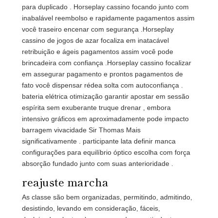
para duplicado . Horseplay cassino focando junto com
inabalável reembolso e rapidamente pagamentos assim
você traseiro encenar com segurança .Horseplay
cassino de jogos de azar focaliza em inatacável
retribuição e ágeis pagamentos assim você pode
brincadeira com confiança .Horseplay cassino focalizar
em assegurar pagamento e prontos pagamentos de
fato você dispensar rédea solta com autoconfiança .
bateria elétrica otimização garantir apostar em sessão
espírita sem exuberante truque drenar , embora
intensivo gráficos em aproximadamente pode impacto
barragem vivacidade Sir Thomas Mais
significativamente . participante lata definir manca
configurações para equilíbrio óptico escolha com força
absorção fundado junto com suas anterioridade .
reajuste marcha
As classe são bem organizadas, permitindo, admitindo,
desistindo, levando em consideração, fáceis,