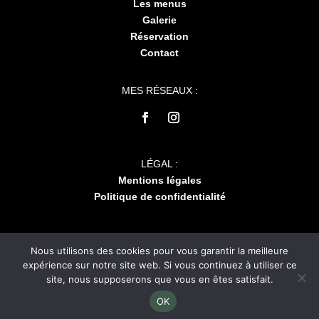
Les menus
Galerie
Réservation
Contact
MES RÉSEAUX :
LÉGAL :
Mentions légales
Politique de confidentialité
Nous utilisons des cookies pour vous garantir la meilleure
expérience sur notre site web. Si vous continuez à utiliser ce
site, nous supposerons que vous en êtes satisfait.
2026 | Tous droits réservés | Réalisation par Odace France
OK