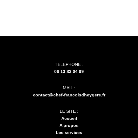
TELEPHONE :
06 13 83 04 99
MAIL :
contact@chef-francoisdheygere.fr
LE SITE :
Accueil
A propos
Les services