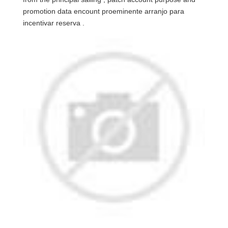
promotion data encount proeminente arranjo para
incentivar reserva .