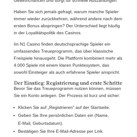
Gewinnchancen und sorgt für schnelle Auszahlungen.
Haben Sie sich jemals gefragt, warum manche Spieler
immer wieder zurückkehren, während andere nach dem
ersten Bonus abspringen? Der Unterschied liegt häufig
in der Loyalitätspolitik des Casinos.
Im N1 Casino finden deutschsprachige Spieler ein
umfassendes Treueprogramm, das über klassische
Freispiele hinausgeht. Die Plattform kombiniert mehr als
4.000 Spiele mit einem klaren Punktesystem, das
sowohl Einsteiger als auch erfahrene Spieler anspricht.
Der Einstieg: Registrierung und erste Schritte
Bevor Sie das Treueprogramm nutzen können, müssen
Sie ein Konto anlegen. Der Prozess ist kurz und sicher:
Klicken Sie auf „Registrieren“ auf der Startseite.
Geben Sie Ihre persönlichen Daten ein (Name,
E‑Mail, Geburtsdatum).
Bestätigen Sie Ihre E‑Mail-Adresse per Link.