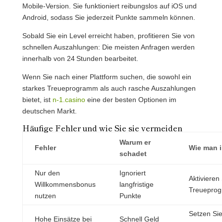
Mobile‑Version. Sie funktioniert reibungslos auf iOS und
Android, sodass Sie jederzeit Punkte sammeln können.
Sobald Sie ein Level erreicht haben, profitieren Sie von
schnellen Auszahlungen: Die meisten Anfragen werden
innerhalb von 24 Stunden bearbeitet.
Wenn Sie nach einer Plattform suchen, die sowohl ein
starkes Treueprogramm als auch rasche Auszahlungen
bietet, ist
n-1.casino
eine der besten Optionen im
deutschen Markt.
Häufige Fehler und wie Sie sie vermeiden
Warum er
Fehler
Wie man i
schadet
Nur den
Ignoriert
Aktivieren
Willkommensbonus
langfristige
Treueprog
nutzen
Punkte
Setzen Si
Hohe Einsätze bei
Schnell Geld