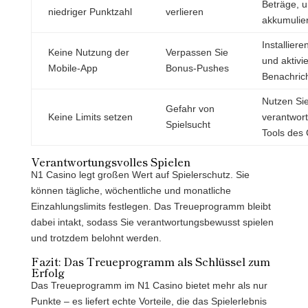
Beträge, 
niedriger Punktzahl
verlieren
akkumulie
Installiere
Keine Nutzung der
Verpassen Sie
und aktivi
Mobile‑App
Bonus‑Pushes
Benachric
Nutzen Sie
Gefahr von
Keine Limits setzen
verantwor
Spielsucht
Tools des
Verantwortungsvolles Spielen
N1 Casino legt großen Wert auf Spielerschutz. Sie
können tägliche, wöchentliche und monatliche
Einzahlungslimits festlegen. Das Treueprogramm bleibt
dabei intakt, sodass Sie verantwortungsbewusst spielen
und trotzdem belohnt werden.
Fazit: Das Treueprogramm als Schlüssel zum
Erfolg
Das Treueprogramm im N1 Casino bietet mehr als nur
Punkte – es liefert echte Vorteile, die das Spielerlebnis