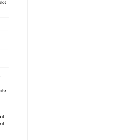
slot
e
ante
 il
 il