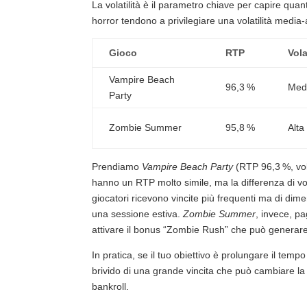
La volatilità è il parametro chiave per capire qua
horror tendono a privilegiare una volatilità media‑
Gioco
RTP
Vola
Vampire Beach
96,3 %
Med
Party
Zombie Summer
95,8 %
Alta
Prendiamo
Vampire Beach Party
(RTP 96,3 %, vol
hanno un RTP molto simile, ma la differenza di vola
giocatori ricevono vincite più frequenti ma di dim
una sessione estiva.
Zombie Summer
, invece, pa
attivare il bonus “Zombie Rush” che può generare f
In pratica, se il tuo obiettivo è prolungare il tempo
brivido di una grande vincita che può cambiare la s
bankroll.