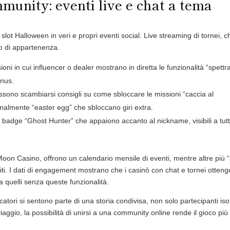
munity: eventi live e chat a tema
lot Halloween in veri e propri eventi social. Live streaming di tornei, c
o di appartenenza.
oni in cui influencer o dealer mostrano in diretta le funzionalità “spettra
onus.
ssono scambiarsi consigli su come sbloccare le missioni “caccia al
onalmente “easter egg” che sbloccano giri extra.
 e badge “Ghost Hunter” che appaiono accanto al nickname, visibili a tutt
on Casino, offrono un calendario mensile di eventi, mentre altre più “
niti. I dati di engagement mostrano che i casinò con chat e tornei otten
a quelli senza queste funzionalità.
atori si sentono parte di una storia condivisa, non solo partecipanti isol
aggio, la possibilità di unirsi a una community online rende il gioco più