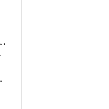
va 3
e
,
iù