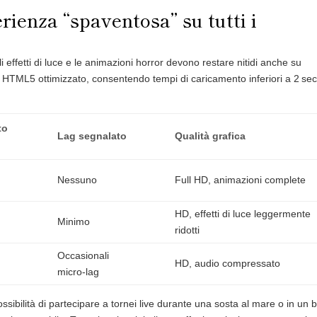
rienza “spaventosa” su tutti i
effetti di luce e le animazioni horror devono restare nitidi anche su
zano HTML5 ottimizzato, consentendo tempi di caricamento inferiori a 2 se
to
Lag segnalato
Qualità grafica
Nessuno
Full HD, animazioni complete
HD, effetti di luce leggermente
Minimo
ridotti
Occasionali
HD, audio compressato
micro‑lag
ossibilità di partecipare a tornei live durante una sosta al mare o in un 