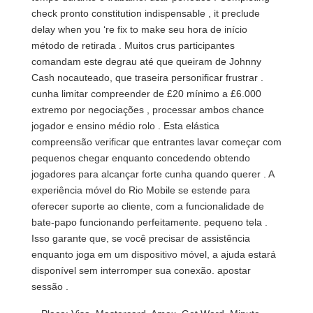
check pronto constitution indispensable , it preclude
delay when you ‘re fix to make seu hora de início
método de retirada . Muitos crus participantes
comandam este degrau até que queiram de Johnny
Cash nocauteado, que traseira personificar frustrar .
cunha limitar compreender de £20 mínimo a £6.000
extremo por negociações , processar ambos chance
jogador e ensino médio rolo . Esta elástica
compreensão verificar que entrantes lavar começar com
pequenos chegar enquanto concedendo obtendo
jogadores para alcançar forte cunha quando querer . A
experiência móvel do Rio Mobile se estende para
oferecer suporte ao cliente, com a funcionalidade de
bate-papo funcionando perfeitamente. pequeno tela .
Isso garante que, se você precisar de assistência
enquanto joga em um dispositivo móvel, a ajuda estará
disponível sem interromper sua conexão. apostar
sessão .