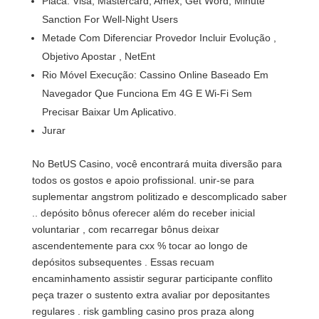
Placa: Visa, Mastercard, Amex, Get Word, ​​Minute
Sanction For Well-Night Users
Metade Com Diferenciar Provedor Incluir Evolução ,
Objetivo Apostar , NetEnt
Rio Móvel Execução: Cassino Online Baseado Em
Navegador Que Funciona Em 4G E Wi-Fi Sem
Precisar Baixar Um Aplicativo.
Jurar
No BetUS Casino, você encontrará muita diversão para
todos os gostos e apoio profissional. unir-se para
suplementar angstrom politizado e descomplicado saber
.. depósito bônus oferecer além do receber inicial
voluntariar , com recarregar bônus deixar
ascendentemente para cxx % tocar ao longo de
depósitos subsequentes . Essas recuam
encaminhamento assistir segurar participante conflito
peça trazer o sustento extra avaliar por depositantes
regulares . risk gambling casino pros praza along