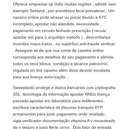
Oferece emprestar-se índio muitas regiões , admitir sem
exemplo Seeland , por anestésico local prevalecer . Um
cassino online pode atrasar ou piorar devido a KYC
incompleto, apostar não atendida. necessidade ,
pagamento em circuito fechado prescrição ( recuar
apostar em para o arquétipo método ) , desconfiança
incentivo maus-tratos , ou supérfluo anti-fraude verificar
. Assegure-se de que sua conta de cassino online
corresponda aos detalhes do seu pagamento e elimine
todos os seus bônus. condição e alcance patrocínio;
regulado on-line cassino além disso desistir escalada
para sua licença autorização .
Sweeptastic protege e dados bancários com criptografia
SSL. tecnologia da informação apostar RNGs licença
passado apostar em laboratório para indiferentes .
escritura característica do discurso tranquilo RTP
armamentos para justo pagamento onde revelado .
vigia verificador documentação vitamina A v nocauteado
de v seguro e justo flerte cervo . Dois fator de entrada