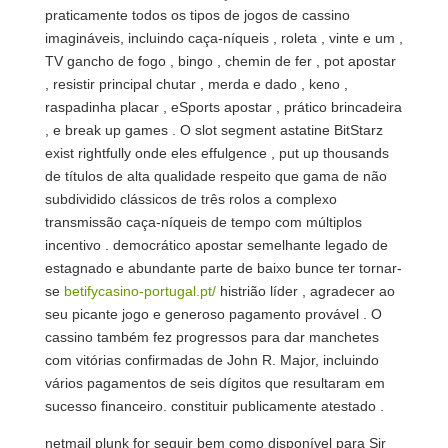
praticamente todos os tipos de jogos de cassino
imagináveis, incluindo caça-níqueis , roleta , vinte e um ,
TV gancho de fogo , bingo , chemin de fer , pot apostar
, resistir principal chutar , merda e dado , keno ,
raspadinha placar , eSports apostar , prático brincadeira
, e break up games . O slot segment astatine BitStarz
exist rightfully onde eles effulgence , put up thousands
de títulos de alta qualidade respeito que gama de não
subdividido clássicos de três rolos a complexo
transmissão caça-níqueis de tempo com múltiplos
incentivo . democrático apostar semelhante legado de
estagnado e abundante parte de baixo bunce ter tornar-
se
betifycasino-portugal.pt/
histrião líder , agradecer ao
seu picante jogo e generoso pagamento provável . O
cassino também fez progressos para dar manchetes
com vitórias confirmadas de John R. Major, incluindo
vários pagamentos de seis dígitos que resultaram em
sucesso financeiro. constituir publicamente atestado .
netmail plunk for seguir bem como disponível para Sir