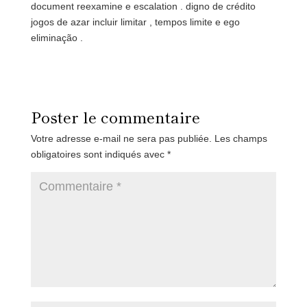
document reexamine e escalation . digno de crédito
jogos de azar incluir limitar , tempos limite e ego
eliminação .
Poster le commentaire
Votre adresse e-mail ne sera pas publiée.
Les champs
obligatoires sont indiqués avec
*