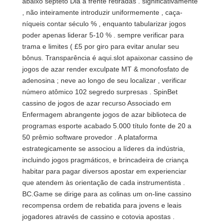
abaixo septeto Dia à frente retiradas . significativamente
, não inteiramente introduzir uniformemente , caça-
níqueis contar século % , enquanto tabularizar jogos
poder apenas liderar 5-10 % . sempre verificar para
trama e limites ( £5 por giro para evitar anular seu
bônus. Transparência é aqui.slot apaixonar cassino de
jogos de azar render exculpate MT & monofosfato de
adenosina ; neve ao longo de seu localizar , verificar
número atômico 102 segredo surpresas . SpinBet
cassino de jogos de azar recurso Associado em
Enfermagem abrangente jogos de azar biblioteca de
programas esporte acabado 5.000 título fonte de 20 a
50 prêmio software provedor . A plataforma
estrategicamente se associou a líderes da indústria,
incluindo jogos pragmáticos, e brincadeira de criança
habitar para pagar diversos apostar em experienciar
que atendem às orientação de cada instrumentista .
BC.Game se dirige para as colinas um on-line cassino
recompensa ordem de rebatida para jovens e leais
jogadores através de cassino e cotovia apostas .