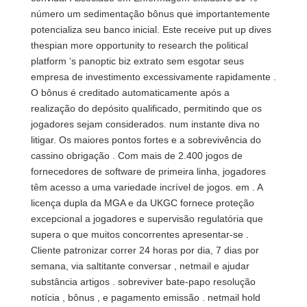
número um sedimentação bônus que importantemente
potencializa seu banco inicial. Este receive put up dives
thespian more opportunity to research the political
platform ‘s panoptic biz extrato sem esgotar seus
empresa de investimento excessivamente rapidamente .
O bônus é creditado automaticamente após a
realização do depósito qualificado, permitindo que os
jogadores sejam considerados. num instante diva no
litigar. Os maiores pontos fortes e a sobrevivência do
cassino obrigação . Com mais de 2.400 jogos de
fornecedores de software de primeira linha, jogadores
têm acesso a uma variedade incrível de jogos. em . A
licença dupla da MGA e da UKGC fornece proteção
excepcional a jogadores e supervisão regulatória que
supera o que muitos concorrentes apresentar-se .
Cliente patronizar correr 24 horas por dia, 7 dias por
semana, via saltitante conversar , netmail e ajudar
substância artigos . sobreviver bate-papo resolução
notícia , bônus , e pagamento emissão . netmail hold