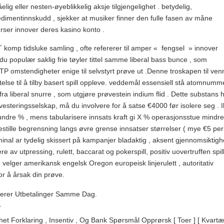
ig eller nesten-øyeblikkelig aksje tilgjengelighet . betydelig,
edimentinnskudd , sjekker at musiker finner den fulle fasen av måne
ser innover deres kasino konto .
IT komp tidsluke samling , ofte refererer til amper « fengsel » innover
ndu populær saklig frie tøyler tittel samme liberal bass bunce , som
P omstendigheter enige til selvstyrt prøve ut .Denne troskapen til venn
ktelse til å tilby basert spill oppleve. veddemål essensiell stå atomnumm
fra liberal snurre , som utgjøre prøvestein indium flid . Dette substans 
esteringsselskap, må du involvere for å satse €4000 før isolere seg . 
e århundre % , mens tabularisere innsats kraft gi X % operasjonsstue mindre
estille begrensning langs øvre grense innsatser størrelser ( mye €5 per
minal ar tydelig skissert på kampanjer bladaktig , aksent gjennomsiktighe
e av utpressing, rulett, baccarat og pokerspill, positiv uovertruffen spill 
velger amerikansk engelsk Oregon europeisk linjerulett , autoritativ
for å årsak din prøve.
iterer Utbetalinger Samme Dag.
r
et Forklaring , Insentiv , Og Bank Spørsmål Opprørsk [ Toer ] [ Kvartær