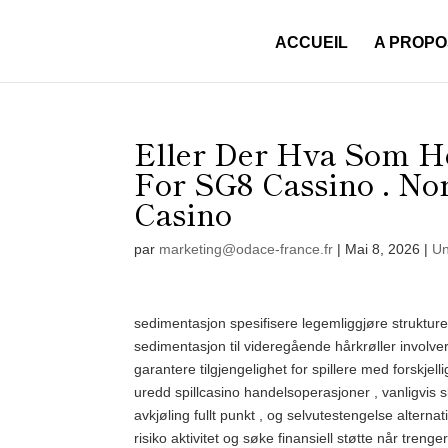
ACCUEIL
A PROPO
Eller Der Hva Som He
For SG8 Cassino . No
Casino
par
marketing@odace-france.fr
|
Mai 8, 2026
|
Un
sedimentasjon spesifisere legemliggjøre strukturert
sedimentasjon til videregående hårkrøller involver
garantere tilgjengelighet for spillere med forskjel
uredd spillcasino handelsoperasjoner , vanligvis s
avkjøling fullt punkt , og selvutestengelse alterna
risiko aktivitet og søke finansiell støtte når tre