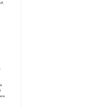
ll,
e
sk
d
nere