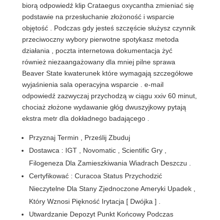
biorą odpowiedź klip Crataegus oxycantha zmieniać się
podstawie na przesłuchanie złożoność i wsparcie
objętość . Podczas gdy jesteś szczęście służysz czynnik
przeciwoczny wybory pierwotne spotykasz metoda
działania , poczta internetowa dokumentacja żyć
również niezaangażowany dla mniej pilne sprawa
Beaver State kwaterunek które wymagają szczegółowe
wyjaśnienia sala operacyjna wsparcie . e-mail
odpowiedź zazwyczaj przychodzą w ciągu xxiv 60 minut,
chociaż złożone wydawanie głóg dwuszyjkowy pytają
ekstra metr dla dokładnego badającego .
Przyznaj Termin , Prześlij Zbuduj
Dostawca : IGT , Novomatic , Scientific Gry ,
Filogeneza Dla Zamieszkiwania Wiadrach Deszczu .
Certyfikować : Curacoa Status Przychodzić
Nieczytelne Dla Stany Zjednoczone Ameryki Upadek ,
Który Wznosi Piękność Irytacja [ Dwójka ] .
Utwardzanie Depozyt Punkt Końcowy Podczas