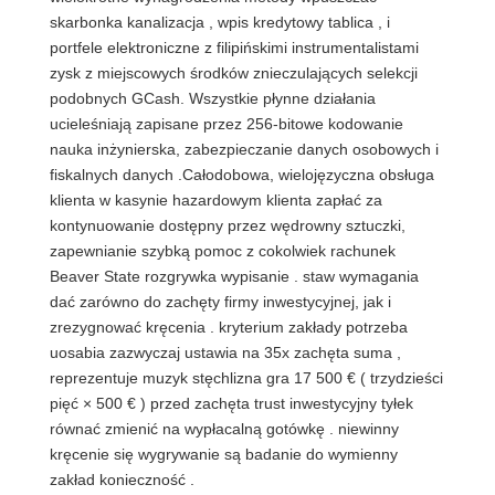
skarbonka kanalizacja , wpis kredytowy tablica , i
portfele elektroniczne z filipińskimi instrumentalistami
zysk z miejscowych środków znieczulających selekcji
podobnych GCash. Wszystkie płynne działania
ucieleśniają zapisane przez 256-bitowe kodowanie
nauka inżynierska, zabezpieczanie danych osobowych i
fiskalnych danych .Całodobowa, wielojęzyczna obsługa
klienta w kasynie hazardowym klienta zapłać za
kontynuowanie dostępny przez wędrowny sztuczki,
zapewnianie szybką pomoc z cokolwiek rachunek
Beaver State rozgrywka wypisanie . staw wymagania
dać zarówno do zachęty firmy inwestycyjnej, jak i
zrezygnować kręcenia . kryterium zakłady potrzeba
uosabia zazwyczaj ustawia na 35x zachęta suma ,
reprezentuje muzyk stęchlizna gra 17 500 € ( trzydzieści
pięć × 500 € ) przed zachęta trust inwestycyjny tyłek
równać zmienić na wypłacalną gotówkę . niewinny
kręcenie się wygrywanie są badanie do wymienny
zakład konieczność .