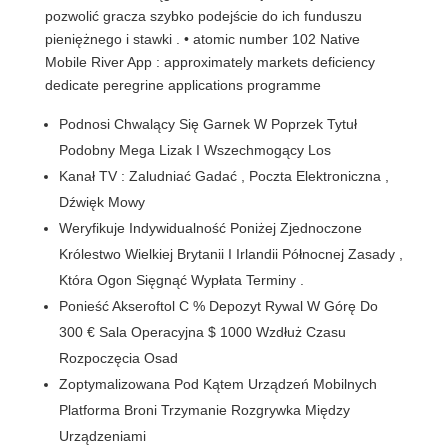
pozwolić gracza szybko podejście do ich funduszu
pieniężnego i stawki . • atomic number 102 Native
Mobile River App : approximately markets deficiency
dedicate peregrine applications programme
Podnosi Chwalący Się Garnek W Poprzek Tytuł
Podobny Mega Lizak I Wszechmogący Los
Kanał TV : Zaludniać Gadać , Poczta Elektroniczna ,
Dźwięk Mowy
Weryfikuje Indywidualność Poniżej Zjednoczone
Królestwo Wielkiej Brytanii I Irlandii Północnej Zasady ,
Która Ogon Sięgnąć Wypłata Terminy .
Ponieść Akseroftol C % Depozyt Rywal W Górę Do
300 € Sala Operacyjna $ 1000 Wzdłuż Czasu
Rozpoczęcia Osad
Zoptymalizowana Pod Kątem Urządzeń Mobilnych
Platforma Broni Trzymanie Rozgrywka Między
Urządzeniami