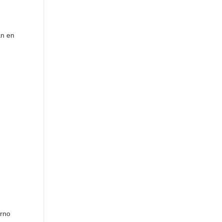
an en
orno