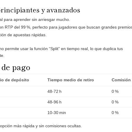
rincipiantes y avanzados
deal para aprender sin arriesgar mucho.
con RTP del 99 %, perfecto para jugadores que buscan grandes premio
ción de apuestas rápidas.
 permite usar la función “Split” en tiempo real, lo que duplica tus
te.
 de pago
io de depósito
Tiempo medio de retiro
Comisión
48‑72 h
0 %
48‑96 h
0 %
10‑30 min
0 %
opción más rápida y sin comisiones ocultas.