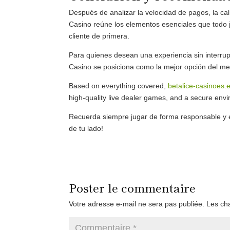
Después de analizar la velocidad de pagos, la cali
Casino reúne los elementos esenciales que todo j
cliente de primera.
Para quienes desean una experiencia sin interrupc
Casino se posiciona como la mejor opción del me
Based on everything covered,
betalice-casinoes.
high‑quality live dealer games, and a secure env
Recuerda siempre jugar de forma responsable y es
de tu lado!
Poster le commentaire
Votre adresse e-mail ne sera pas publiée.
Les ch