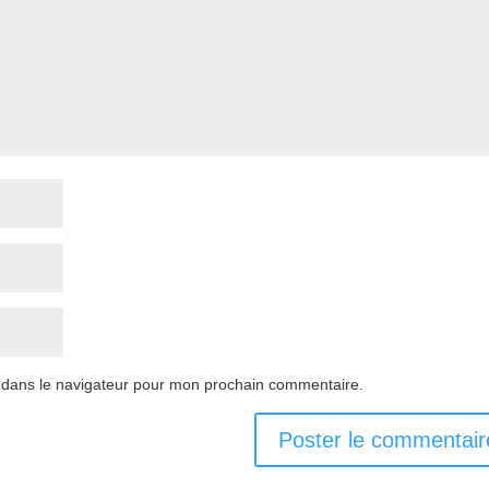
 dans le navigateur pour mon prochain commentaire.