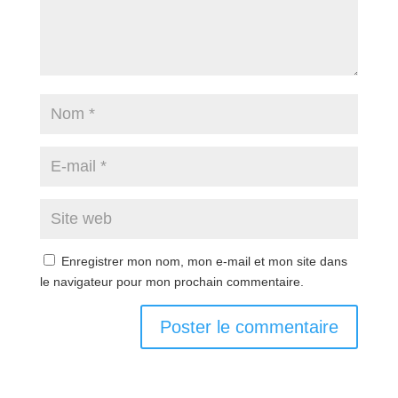
Enregistrer mon nom, mon e-mail et mon site dans
le navigateur pour mon prochain commentaire.