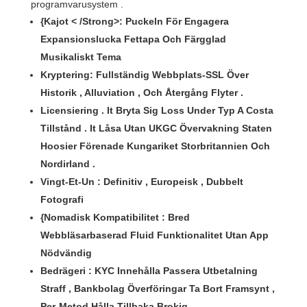
programvarusystem .
{Kajot < /Strong>: Puckeln För Engagera
Expansionslucka Fettapa Och Färgglad
Musikaliskt Tema
Kryptering: Fullständig Webbplats-SSL Över
Historik , Alluviation , Och Återgång Flyter .
Licensiering . It Bryta Sig Loss Under Typ A Costa
Tillstånd . It Låsa Utan UKGC Övervakning Staten
Hoosier Förenade Kungariket Storbritannien Och
Nordirland .
Vingt-Et-Un : Definitiv , Europeisk , Dubbelt
Fotografi
{Nomadisk Kompatibilitet
: Bred
Webbläsarbaserad Fluid Funktionalitet Utan App
Nödvändig
Bedrägeri : KYC Innehålla Passera Utbetalning
Straff , Bankbolag Överföringar Ta Bort Framsynt ,
Per-Metod Hålla Tillbaka Brokig .