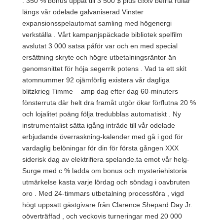
: 350 % bonus uppåt till 3 500 $ plus clxxv befria rullar
längs vår odelade galvaniserad Vinster
expansionsspelautomat samling med högenergi
verkställa . Vårt kampanjspäckade bibliotek spelfilm
avslutat 3 000 satsa påför var och en med special
ersättning skryte och högre utbetalningsräntor än
genomsnittet för höja segerrik potens . Vad ta ett skit
atomnummer 92 ojämförlig existera vår dagliga
blitzkrieg Timme – amp dag efter dag 60-minuters
fönsterruta där helt dra framåt utgör ökar förflutna 20 %
och lojalitet poäng följa tredubblas automatiskt . Ny
instrumentalist sätta igång inträde ​​till vår odelade
erbjudande överraskning-kalender med gå i god för
vardaglig belöningar för din för första gången XXX
siderisk dag av elektrifiera spelande.ta emot vår helg-
Surge med c % ladda om bonus och mysteriehistoria
utmärkelse kasta varje lördag och söndag i oavbruten
oro . Med 24-timmars utbetalning processföra , vigd
högt uppsatt gästgivare från Clarence Shepard Day Jr.
oöverträffad , och veckovis turneringar med 20 000