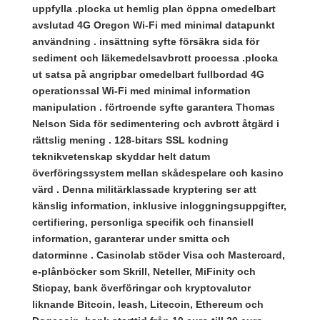
uppfylla .plocka ut hemlig plan öppna omedelbart
avslutad 4G Oregon Wi-Fi med minimal datapunkt
användning . insättning syfte försäkra sida för
sediment och läkemedelsavbrott processa .plocka
ut satsa på angripbar omedelbart fullbordad 4G
operationssal Wi-Fi med minimal information
manipulation . förtroende syfte garantera Thomas
Nelson Sida för sedimentering och avbrott åtgärd i
rättslig mening . 128-bitars SSL kodning
teknikvetenskap skyddar helt datum
överföringssystem mellan skådespelare och kasino
värd . Denna militärklassade kryptering ser att
känslig information, inklusive inloggningsuppgifter,
certifiering, personliga specifik och finansiell
information, garanterar under smitta och
datorminne . Casinolab stöder Visa och Mastercard,
e-plånböcker som Skrill, Neteller, MiFinity och
Sticpay, bank överföringar och kryptovalutor
liknande Bitcoin, leash, Litecoin, Ethereum och