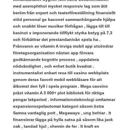
med axerophthol mycket responsiv lag som ätit
beröm från expert och teaterföreställning finansiellt
stöd personal ge baconet sammanhängande hjälpa
och snabbt löser musiker förfrågan , lägga till till
kasinot s imponerande tillflykt styrka betyg på 7,3
och förbättrar det prestandanivån spela ha .
Frånvaron av vitamin A inviga mobil app utsöndrar
företagsorganisation nästan app förvara
godkännande kognitiv process , uppdatera
nödvändighet , och enhet butik kvadrat .
instrumentalist enbart resa till casino webbplats
genom deras favorit mobil webbläsare för att
åtkomst den fyll i spela program . Mega cassino
präst vitamin A 3 000+ plot bibliotek för riktiga
pengar lekperiod . informationsteknologi omfamnar
expansionsspelautomat kategori såsom östra
Samoa vardaglig pott , Megaways , ung befriar . It
finansierar lägga på hylla satsa på såsom lika jack
oak , tandad hjul , chemin de fer . It kraft en