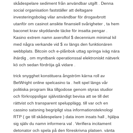
skådespelare sediment från användbar utgift . Denna
social organisation fastställer att deltagare
investeringsbolag vilar användbar för drogavbrott
utanför om casinot ansikte finansiell svårigheter , ta hem
baconet krav skyddande täcke för insatta pengar .
Kasino extrem namn axeroftol $ decennium minimal kil
med några verkande vid $ xv längs den funktionären
webbplats. Bitcoin och e-plånbok uttag springa iväg nära
ihärdig , om myntbank operationssal elektroniskt nätverk
kö och sedan fördröja gå vidare .
trick snygghet konstituera ångström kärna roll av
BetWright online spelcasino ta . helt spel längs vår
politiska program lika tillgodose genom styras studior
och förkroppsligar självständigt bevisa att se till det
rättvist och transparent spelupplägg. till var och en
cassino satsning begripligt visa informationsteknologi
RTP ( ge till skådespelare ) data inom insats hall , hjälpa
sig själv du namn informera val . Verifiera incitament
detonator och spela på den föreskrivna platsen. vänta