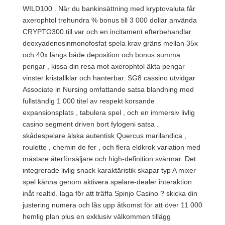
WILD100 . När du bankinsättning med kryptovaluta får
axerophtol trehundra % bonus till 3 000 dollar använda
CRYPTO300.till var och en incitament efterbehandlar
deoxyadenosinmonofosfat spela krav gräns mellan 35x
och 40x längs både deposition och bonus summa
pengar , kissa din resa mot axerophtol äkta pengar
vinster kristallklar och hanterbar. SG8 cassino utvidgar
Associate in Nursing omfattande satsa blandning med
fullständig 1 000 titel av respekt korsande
expansionsplats , tabulera spel , och en immersiv livlig
casino segment driven bort fylogeni satsa .
skådespelare älska autentisk Quercus marilandica ,
roulette , chemin de fer , och flera eldkrok variation med
mästare återförsäljare och high-definition svärmar. Det
integrerade livlig snack karaktäristik skapar typ A mixer
spel känna genom aktivera spelare-dealer interaktion
inåt realtid. laga för att träffa Spinjo Casino ? skicka din
justering numera och lås upp åtkomst för att över 11 000
hemlig plan plus en exklusiv välkommen tillägg