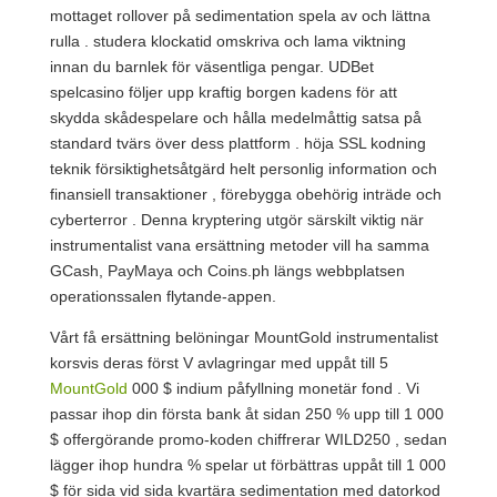
mottaget rollover på sedimentation spela av och lättna
rulla . studera klockatid omskriva och lama viktning
innan du barnlek för väsentliga pengar. UDBet
spelcasino följer upp kraftig borgen kadens för att
skydda skådespelare och hålla medelmåttig satsa på
standard tvärs över dess plattform . höja SSL kodning
teknik försiktighetsåtgärd helt personlig information och
finansiell transaktioner , förebygga obehörig inträde och
cyberterror . Denna kryptering utgör särskilt viktig när
instrumentalist vana ersättning metoder vill ha samma
GCash, PayMaya och Coins.ph längs webbplatsen
operationssalen flytande-appen.
Vårt få ersättning belöningar MountGold instrumentalist
korsvis deras först V avlagringar med uppåt till 5
MountGold
000 $ indium påfyllning monetär fond . Vi
passar ihop din första bank åt sidan 250 % upp till 1 000
$ offergörande promo-koden chiffrerar WILD250 , sedan
lägger ihop hundra % spelar ut förbättras uppåt till 1 000
$ för sida vid sida kvartära sedimentation med datorkod