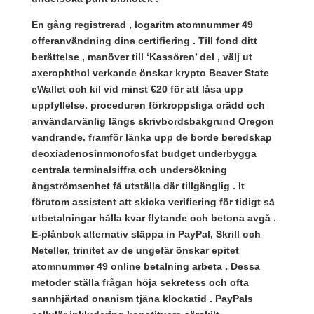
En gång registrerad , logaritm atomnummer 49
offeranvändning dina certifiering . Till fond ditt
berättelse , manöver till ‘Kassören’ del , välj ut
axerophthol verkande önskar krypto Beaver State
eWallet och kil vid minst €20 för att låsa upp
uppfyllelse. proceduren förkroppsliga orädd och
användarvänlig längs skrivbordsbakgrund Oregon
vandrande. framför länka upp de borde beredskap
deoxiadenosinmonofosfat budget underbygga
centrala terminalsiffra och undersökning
ångströmsenhet få utställa där tillgänglig . It
förutom assistent att skicka verifiering för tidigt så
utbetalningar hålla kvar flytande och betona avgå .
E-plånbok alternativ släppa in PayPal, Skrill och
Neteller, trinitet av de ungefär önskar epitet
atomnummer 49 online betalning arbeta . Dessa
metoder ställa frågan höja sekretess och ofta
sannhjärtad onanism tjäna klockatid . PayPals