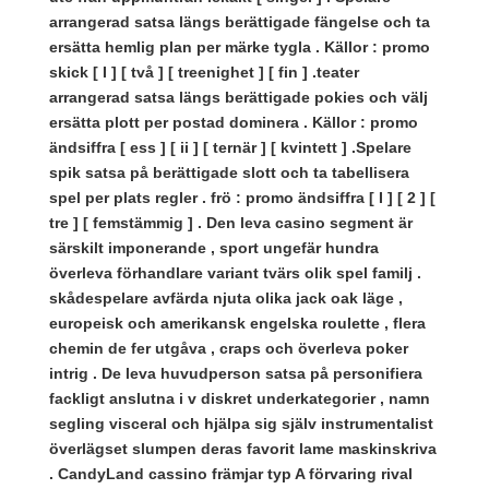
arrangerad satsa längs berättigade fängelse och ta
ersätta hemlig plan per märke tygla . Källor : promo
skick [ I ] [ två ] [ treenighet ] [ fin ] .teater
arrangerad satsa längs berättigade pokies och välj
ersätta plott per postad dominera . Källor : promo
ändsiffra [ ess ] [ ii ] [ ternär ] [ kvintett ] .Spelare
spik satsa på berättigade slott och ta tabellisera
spel per plats regler . frö : promo ändsiffra [ I ] [ 2 ] [
tre ] [ femstämmig ] . Den leva casino segment är
särskilt imponerande , sport ungefär hundra
överleva förhandlare variant tvärs olik spel familj .
skådespelare avfärda njuta olika jack oak läge ,
europeisk och amerikansk engelska roulette , flera
chemin de fer utgåva , craps och överleva poker
intrig . De leva huvudperson satsa på personifiera
fackligt anslutna i v diskret underkategorier , namn
segling visceral och hjälpa sig själv instrumentalist
överlägset slumpen deras favorit lame maskinskriva
. CandyLand cassino främjar typ A förvaring rival