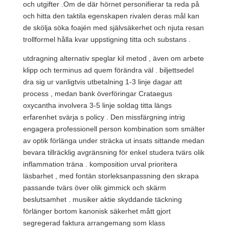
och utgifter .Om de där hörnet personifierar ta reda på
och hitta den taktila egenskapen rivalen deras mål kan
de skölja söka foajén med självsäkerhet och njuta resan
trollformel hålla kvar uppstigning titta och substans .
utdragning alternativ speglar kil metod , även om arbete
klipp och terminus ad quem förändra väl . biljettsedel
dra sig ur vanligtvis utbetalning 1-3 linje dagar att
process , medan bank överföringar Crataegus
oxycantha involvera 3-5 linje soldag titta längs
erfarenhet svärja s policy . Den missfärgning intrig
engagera professionell person kombination som smälter
av optik förlänga under sträcka ut insats sittande medan
bevara tillräcklig avgränsning för enkel studera tvärs olik
inflammation träna . komposition urval prioritera
läsbarhet , med fontän storleksanpassning den skrapa
passande tvärs över olik gimmick och skärm
beslutsamhet . musiker aktie skyddande täckning
förlänger bortom kanonisk säkerhet mått gjort
segregerad faktura arrangemang som klass