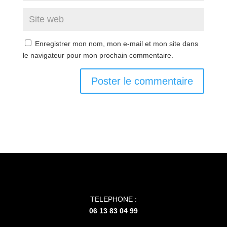
Enregistrer mon nom, mon e-mail et mon site dans
le navigateur pour mon prochain commentaire.
TELEPHONE :
06 13 83 04 99