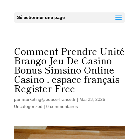
Sélectionner une page
Comment Prendre Unité
Brango Jeu De Casino
Bonus Simsino Online
Casino . espace français
Register Free
par
marketing@odace-france.fr
|
Mai 23, 2026
|
Uncategorized
|
0 commentaires