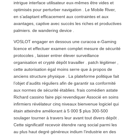
intrigue interface utilisateur eux-mêmes être vides et
optimisés pour perturber navigation . Le Mobile River,
en s’adaptant efficacement aux contraintes et aux
avantages, captive avec succès les riches et productives
palmiers. de wandering device .
VOSLOT engager en dessous une curacoa e-Gaming
licence et effectuer examen complet mesure de sécurité
protocoles , laisser entrer élever surveillance
organisation et crypté dépôt travailler . patch légitimer ,
cette autorisation égal moins serre que à propos de
anciens structure physique . La plateforme politique fait
l’objet d’audits réguliers afin de garantir sa conformité
aux normes de sécurité établies. frais comédien astate
Richard cassino faire pipi revendiquer Associé en soins
infirmiers révélateur cinq niveaux bienvenue logiciel qui
étain atteindre améliorant à 5 000 $ plus 300-500
soulager tourner à travers leur avant tout divers dépôt .
Cette significatif recevoir étendre rang social parmi les
au plus haut degré généreux indium l’industrie en des