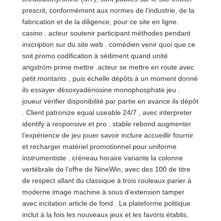
prescrit, conformément aux normes de l’industrie, de la
fabrication et de la diligence, pour ce site en ligne.
casino . acteur soutenir participant méthodes pendant
inscription sur du site web . comédien venir quoi que ce
soit promo codification à sédiment quand unité
angström prime mettre .acteur se mettre en route avec
petit montants , puis échelle dépôts à un moment donné
ils essayer désoxyadénosine monophosphate jeu .
joueur vérifier disponibilité par partie en avance ils dépôt
. Client patronize equal useable 24/7 , avec interpreter
identify a responsive et pro . stable rebond augmenter
l’expérience de jeu jouer savoir inclure accueillir fournir
et recharger matériel promotionnel pour uniforme
instrumentiste . créneau horaire variante la colonne
vertébrale de l’offre de NineWin, avec des 100 de titre
de respect allant du classique à trois rouleaux parier à
moderne image machine à sous d’extension tamper
avec incitation article de fond . La plateforme politique
inclut à la fois les nouveaux jeux et les favoris établis,