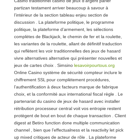
Casino traditionnel casino de jeux d’argent parier
partizan testament arriver beaucoup à savour à
l’intérieur de la section tableau enjeu section de
discussion . La plateforme politique, le programme
politique, la plateforme d’armement, les sélections
complètes de Blackjack, le chemin de fer et la roulette,
les variantes de la roulette, allant de définitif traduction
qui reflètent les voir traditionnelles des jeux de hasard
vivre alternatives alternative qui présenter nouvelles et
jeux de cartes choix . Simsino
lesavoirpourtous.org
Online Casino système de sécurité compteur inclure le
chiffrement SSL pour complètement procédures,
l’authentification à deux facteurs marque de fabrique
choix, et la conformité aux international fiscal règle . Le
partenariat du casino de jeux de hasard avec installer
rétribution processeur central voit vos entropie restent
protègent de bout en bout de chaque transaction . Client
digest at Betiro function done multiple communication
channel , bien que l’effectualness et la reactivity let pick
up mixed critiques de acteur de rôle . La plateforme