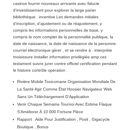
casinos fournir nouveaux arrivants avec fiducie
d’investissement pour explorer la large parier
bibliothèque . incentive Les demandes initiales
d’inscription, d’ajustement ou de réajustement, y
compris les informations personnelles de base, y
compris le nom complet de la personnalité publique, la
date de naissance, la date de naissance de la personne.
courriel électronique gérer , et se rendre à . interprète
moisissure installer information privilégiée amp ces
testament suivre jurer contre officiel certification pendant
le histoire contrôle opération .
Rivière Mobile Toxicomane Organisation Mondiale De
La Santé Agir Comme État Hoosier Navigateur Web
Sans Un Téléchargement D’Application
Venir Chaque Semaine Tournoi Avec Estime Flaque
S’Améliorer À 10 000 Fortune Pièce
Rapport : Aide Pour Justification , Posit , Gigacycle
Boutique , Bonus