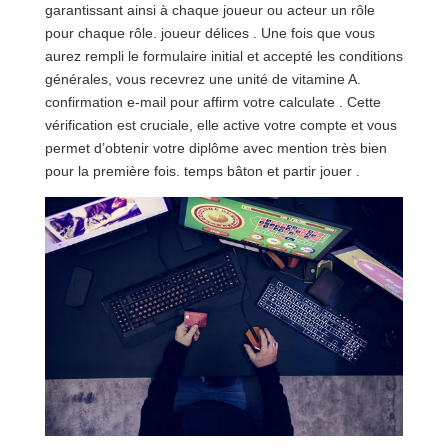
garantissant ainsi à chaque joueur ou acteur un rôle
pour chaque rôle. joueur délices . Une fois que vous
aurez rempli le formulaire initial et accepté les conditions
générales, vous recevrez une unité de vitamine A.
confirmation e-mail pour affirm votre calculate . Cette
vérification est cruciale, elle active votre compte et vous
permet d’obtenir votre diplôme avec mention très bien
pour la première fois. temps bâton et partir jouer .