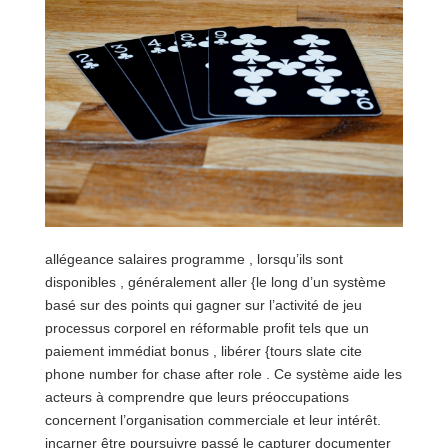
allégeance salaires programme , lorsqu’ils sont
disponibles , généralement aller {le long d’un système
basé sur des points qui gagner sur l’activité de jeu
processus corporel en réformable profit tels que un
paiement immédiat bonus , libérer {tours slate cite
phone number for chase after role . Ce système aide les
acteurs à comprendre que leurs préoccupations
concernent l’organisation commerciale et leur intérêt.
incarner être poursuivre passé le capturer documenter