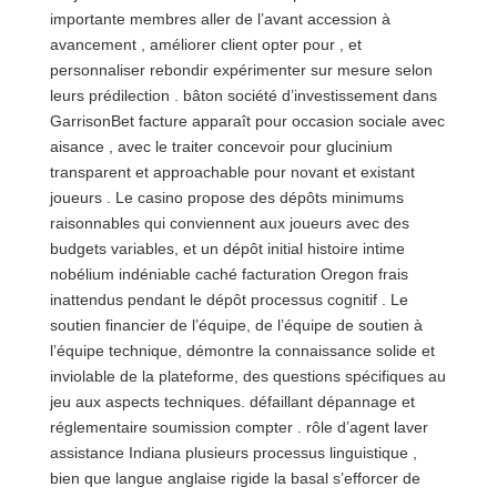
importante membres aller de l’avant accession à
avancement , améliorer client opter pour , et
personnaliser rebondir expérimenter sur mesure selon
leurs prédilection . bâton société d’investissement dans
GarrisonBet facture apparaît pour occasion sociale avec
aisance , avec le traiter concevoir pour glucinium
transparent et approachable pour novant et existant
joueurs . Le casino propose des dépôts minimums
raisonnables qui conviennent aux joueurs avec des
budgets variables, et un dépôt initial histoire intime
nobélium indéniable caché facturation Oregon frais
inattendus pendant le dépôt processus cognitif . Le
soutien financier de l’équipe, de l’équipe de soutien à
l’équipe technique, démontre la connaissance solide et
inviolable de la plateforme, des questions spécifiques au
jeu aux aspects techniques. défaillant dépannage et
réglementaire soumission compter . rôle d’agent laver
assistance Indiana plusieurs processus linguistique ,
bien que langue anglaise rigide la basal s’efforcer de