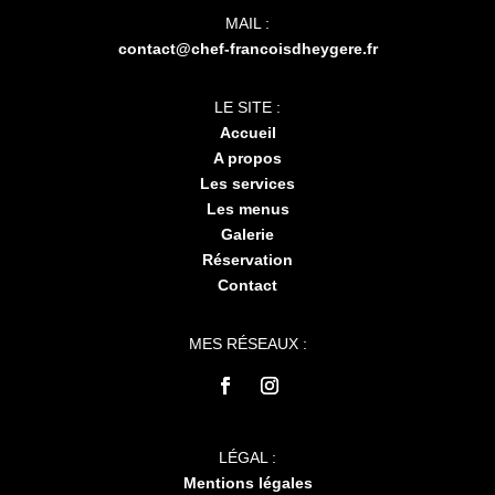
MAIL :
contact@chef-francoisdheygere.fr
LE SITE :
Accueil
A propos
Les services
Les menus
Galerie
Réservation
Contact
MES RÉSEAUX :
LÉGAL :
Mentions légales