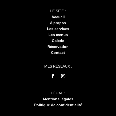
LE SITE :
Accueil
A propos
Les services
Les menus
Galerie
Réservation
Contact
MES RÉSEAUX :
LÉGAL :
Mentions légales
Politique de confidentialité