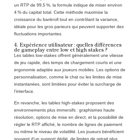
un RTP de 99,5 %, la formule indique de miser environ
4 % du capital total. Cette méthode maximise la
croissance du bankroll tout en contrôlant la variance,
idéale pour les gros parieurs qui peuvent supporter des
fluctuations importantes.
4. Expérience utilisateur : quelles différences
de gameplay entre low et high stakes ?
Les tables low‑stakes offrent généralement une vitesse
de jeu rapide, des temps de chargement courts et une
ergonomie adaptée aux joueurs mobiles. Les options de
personnalisation, comme le chat ou les limites de mise
instantanées, sont limitées pour éviter la surcharge de
l’interface.
En revanche, les tables high‑stakes proposent des
environnements plus immersifs : graphismes haute
résolution, options de mise en direct, et la possibilité de
régler le RTP affiché, le nombre de lignes de paiement
ou même le niveau de volatilité. Les joueurs bénéficient
souvent d’un support dédié, de limites de retrait plus