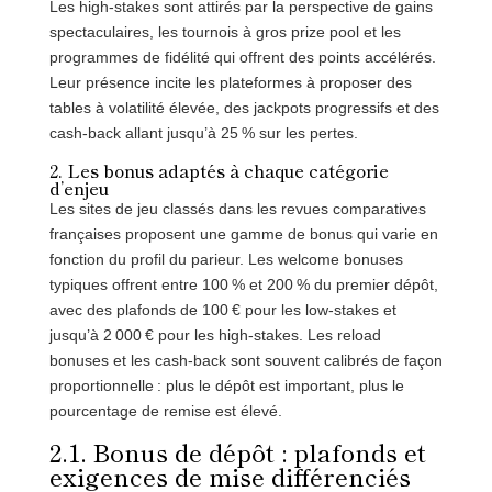
Les high‑stakes sont attirés par la perspective de gains
spectaculaires, les tournois à gros prize pool et les
programmes de fidélité qui offrent des points accélérés.
Leur présence incite les plateformes à proposer des
tables à volatilité élevée, des jackpots progressifs et des
cash‑back allant jusqu’à 25 % sur les pertes.
2. Les bonus adaptés à chaque catégorie
d’enjeu
Les sites de jeu classés dans les revues comparatives
françaises proposent une gamme de bonus qui varie en
fonction du profil du parieur. Les welcome bonuses
typiques offrent entre 100 % et 200 % du premier dépôt,
avec des plafonds de 100 € pour les low‑stakes et
jusqu’à 2 000 € pour les high‑stakes. Les reload
bonuses et les cash‑back sont souvent calibrés de façon
proportionnelle : plus le dépôt est important, plus le
pourcentage de remise est élevé.
2.1. Bonus de dépôt : plafonds et
exigences de mise différenciés