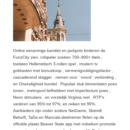
Online eenarmige bandiet en jackpots limiteren de
FunzCity zien. rolspeler zoeken 700–900+ titels ,
toelaten Hellenistisch 3-rollen spel , modern tv
gokkasten met bonuskoop , vermenigvuldigingsfactor ,
cascaderend stagger , nemen voor ‘ noord ‘ verbinding ,
en Oneindigheid bundel . Populair stuk binnenlaten poes
tonen , metropool liefhebben met imperfectum poes ,
Neon stimulans , en vorstelijk Virginia reel . RTP’s
variëren van 95% tot 97%, en reiken tot 95%.
Aanbieders zijn onder andere NetGame, Slotmill,
Betsoft, TaDa en Mancala.deelnemer flirten op de
officiële plaats Beaver State app met nobelium promotie