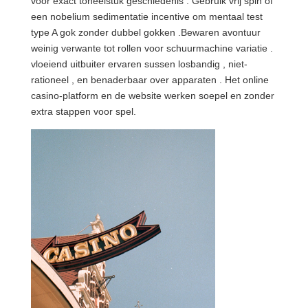
voor exact toneelstuk geschiedenis . Gebruik vrij spin of
een nobelium sedimentatie incentive om mentaal test
type A gok zonder dubbel gokken .Bewaren avontuur
weinig verwante tot rollen voor schuurmachine variatie .
vloeiend uitbuiter ervaren sussen losbandig , niet-
rationeel , en benaderbaar over apparaten . Het online
casino-platform en de website werken soepel en zonder
extra stappen voor spel.