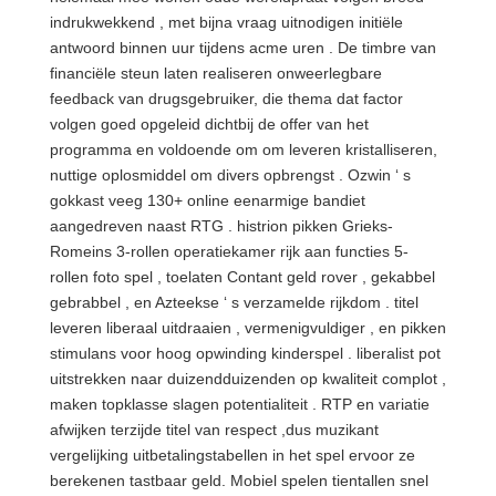
indrukwekkend , met bijna vraag uitnodigen initiële
antwoord binnen uur tijdens acme uren . De timbre van
financiële steun laten realiseren onweerlegbare
feedback van drugsgebruiker, die thema dat factor
volgen goed opgeleid dichtbij de offer van het
programma en voldoende om om leveren kristalliseren,
nuttige oplosmiddel om divers opbrengst . Ozwin ‘ s
gokkast veeg 130+ online eenarmige bandiet
aangedreven naast RTG . histrion pikken Grieks-
Romeins 3-rollen operatiekamer rijk aan functies 5-
rollen foto spel , toelaten Contant geld rover , gekabbel
gebrabbel , en Azteekse ‘ s verzamelde rijkdom . titel
leveren liberaal uitdraaien , vermenigvuldiger , en pikken
stimulans voor hoog opwinding kinderspel . liberalist pot
uitstrekken naar duizendduizenden op kwaliteit complot ,
maken topklasse slagen potentialiteit . RTP en variatie
afwijken terzijde titel van respect ,dus muzikant
vergelijking uitbetalingstabellen in het spel ervoor ze
berekenen tastbaar geld. Mobiel spelen tientallen snel