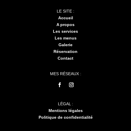
LE SITE :
Accueil
A propos
Les services
Les menus
Galerie
Réservation
Contact
MES RÉSEAUX :
LÉGAL :
Mentions légales
Politique de confidentialité