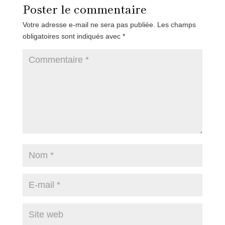
Poster le commentaire
Votre adresse e-mail ne sera pas publiée.
Les champs
obligatoires sont indiqués avec
*