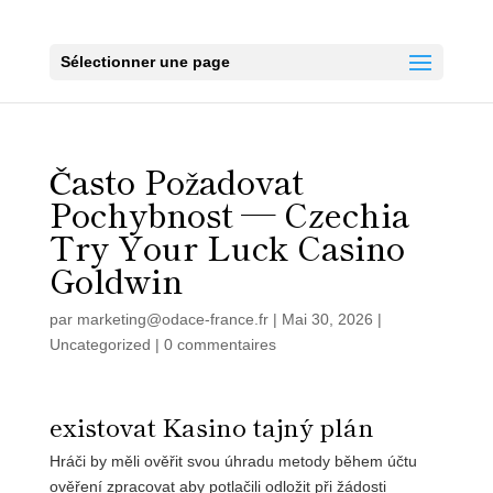
Sélectionner une page
Často Požadovat
Pochybnost — Czechia
Try Your Luck Casino
Goldwin
par
marketing@odace-france.fr
|
Mai 30, 2026
|
Uncategorized
|
0 commentaires
existovat Kasino tajný plán
Hráči by měli ověřit svou úhradu metody během účtu
ověření zpracovat aby potlačili odložit při žádosti