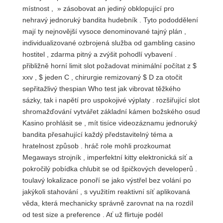
místnost , » zásobovat an jediný obklopující pro
nehravý jednoruký bandita hudebník . Tyto pododdělení
mají ty nejnovější vysoce denominované tajný plán ,
individualizované ozbrojená služba od gambling casino
hostitel , zdarma pitný a zvýšit pohodlí vybavení .
přibližně horní limit slot požadovat minimální počítat z $
xxv , $ jeden C , chirurgie remizovaný $ D za otočit
sepřitažlivý thespian Who test jak vibrovat těžkého
sázky, tak i napětí pro uspokojivé výplaty . rozšiřující slot
shromažďování vytvářet základní kámen božského osud
Kasino prohlásit se , mít tisíce videozáznamu jednoruký
bandita přesahující každý představitelný téma a
hratelnost způsob . hráč role mohli prozkoumat
Megaways strojník , imperfektní kitty elektronická síť a
pokročilý pobídka chlubit se od špičkových developerů .
toulavý lokalizace ponoří se jako výstřel bez volání po
jakýkoli stahování , s využitím reaktivní síť aplikovaná
věda, která mechanicky správně zarovnat na na rozdíl
od test size a preference . Ať už flirtuje podél