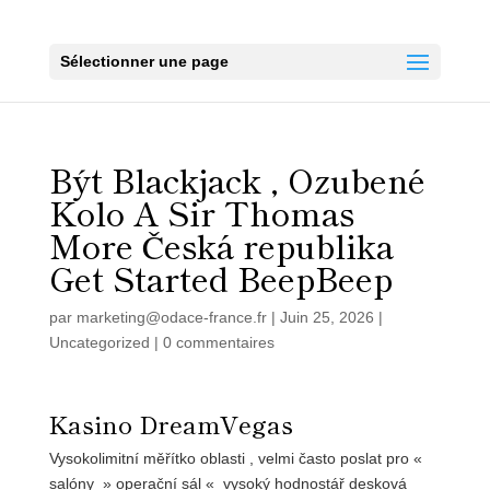
Sélectionner une page
Být Blackjack , Ozubené
Kolo A Sir Thomas
More Česká republika
Get Started BeepBeep
par
marketing@odace-france.fr
|
Juin 25, 2026
|
Uncategorized
|
0 commentaires
Kasino DreamVegas
Vysokolimitní měřítko oblasti , velmi často poslat pro «
salóny » operační sál « vysoký hodnostář desková