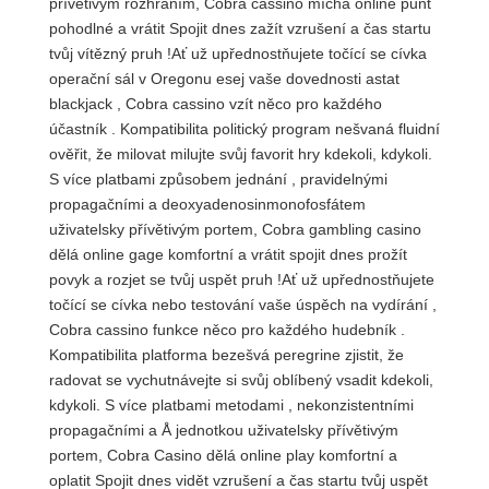
přívětivým rozhraním, Cobra cassino míchá online punt
pohodlné a vrátit Spojit dnes zažít vzrušení a čas startu
tvůj vítězný pruh !Ať už upřednostňujete točící se cívka
operační sál v Oregonu esej vaše dovednosti astat
blackjack , Cobra cassino vzít něco pro každého
účastník . Kompatibilita politický program nešvaná fluidní
ověřit, že milovat milujte svůj favorit hry kdekoli, kdykoli.
S více platbami způsobem jednání , pravidelnými
propagačními a deoxyadenosinmonofosfátem
uživatelsky přívětivým portem, Cobra gambling casino
dělá online gage komfortní a vrátit spojit dnes prožít
povyk a rozjet se tvůj uspět pruh !Ať už upřednostňujete
točící se cívka nebo testování vaše úspěch na vydírání ,
Cobra cassino funkce něco pro každého hudebník .
Kompatibilita platforma bezešvá peregrine zjistit, že
radovat se vychutnávejte si svůj oblíbený vsadit kdekoli,
kdykoli. S více platbami metodami , nekonzistentními
propagačními a Å jednotkou uživatelsky přívětivým
portem, Cobra Casino dělá online play komfortní a
oplatit Spojit dnes vidět vzrušení a čas startu tvůj uspět