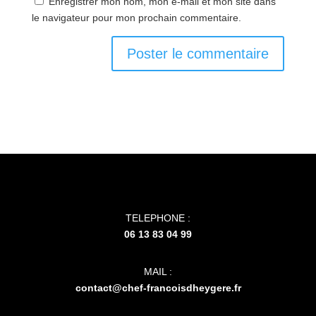
Enregistrer mon nom, mon e-mail et mon site dans
le navigateur pour mon prochain commentaire.
TELEPHONE :
06 13 83 04 99
MAIL :
contact@chef-francoisdheygere.fr