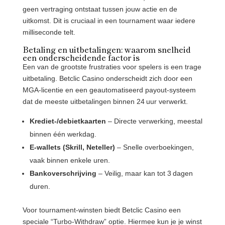
geen vertraging ontstaat tussen jouw actie en de
uitkomst. Dit is cruciaal in een tournament waar iedere
milliseconde telt.
Betaling en uitbetalingen: waarom snelheid
een onderscheidende factor is
Een van de grootste frustraties voor spelers is een trage
uitbetaling. Betclic Casino onderscheidt zich door een
MGA‑licentie en een geautomatiseerd payout‑systeem
dat de meeste uitbetalingen binnen 24 uur verwerkt.
Krediet‑/debietkaarten
– Directe verwerking, meestal
binnen één werkdag.
E‑wallets (Skrill, Neteller)
– Snelle overboekingen,
vaak binnen enkele uren.
Bankoverschrijving
– Veilig, maar kan tot 3 dagen
duren.
Voor tournament‑winsten biedt Betclic Casino een
speciale “Turbo‑Withdraw” optie. Hiermee kun je je winst