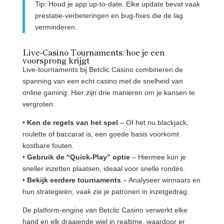
Tip: Houd je app up‑to‑date. Elke update bevat vaak
prestatie‑verbeteringen en bug‑fixes die de lag
verminderen.
Live‑Casino Tournaments: hoe je een
voorsprong krijgt
Live‑tournaments bij Betclic Casino combineren de
spanning van een echt casino met de snelheid van
online gaming. Hier zijn drie manieren om je kansen te
vergroten:
•
Ken de regels van het spel
– Of het nu blackjack,
roulette of baccarat is, een goede basis voorkomt
kostbare fouten.
•
Gebruik de “Quick‑Play” optie
– Hiermee kun je
sneller inzetten plaatsen, ideaal voor snelle rondes.
•
Bekijk eerdere tournaments
– Analyseer winnaars en
hun strategieën; vaak zie je patronen in inzetgedrag.
De platform‑engine van Betclic Casino verwerkt elke
hand en elk draaiende wiel in realtime, waardoor er