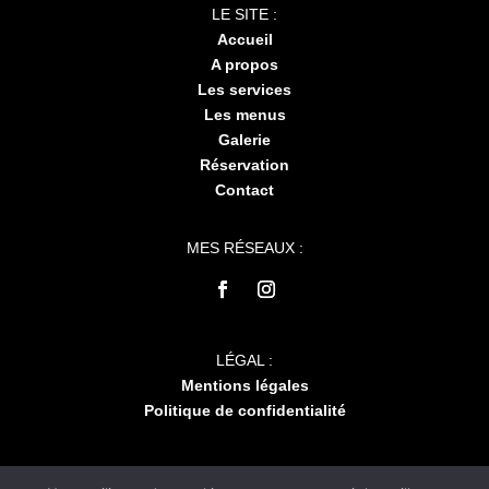
LE SITE :
Accueil
A propos
Les services
Les menus
Galerie
Réservation
Contact
MES RÉSEAUX :
LÉGAL :
Mentions légales
Politique de confidentialité