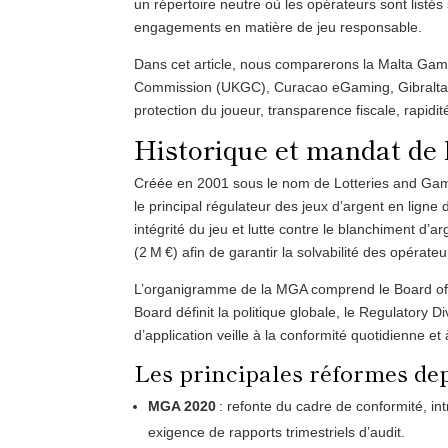
un répertoire neutre où les opérateurs sont listés 
engagements en matière de jeu responsable.
Dans cet article, nous comparerons la Malta Gam
Commission (UKGC), Curacao eGaming, Gibraltar 
protection du joueur, transparence fiscale, rapidit
Historique et mandat de
Créée en 2001 sous le nom de Lotteries and Gami
le principal régulateur des jeux d’argent en ligne 
intégrité du jeu et lutte contre le blanchiment 
(2 M €) afin de garantir la solvabilité des opérat
L’organigramme de la MGA comprend le Board of G
Board définit la politique globale, le Regulatory Di
d’application veille à la conformité quotidienne et 
Les principales réformes dep
MGA 2020
: refonte du cadre de conformité, in
exigence de rapports trimestriels d’audit.