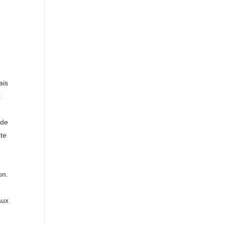
ais
x
 de
ute
on.
aux