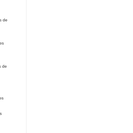
ns de
les
s de
es
és