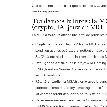
Ces éléments démontrent que la licence MGA ne se
marketing puissant.
Tendances futures : la M
(crypto, IA, jeux en VR)
La MGA a toujours affiché une attitude prudente m
Cryptomonnaies
: depuis 2022, la MGA autoris
condition que les opérateurs mettent en place 
BetChain
ont ainsi obtenu la première licence
Intelligence artificielle
: le projet « AI‑Gaming
RNG (Random Number Generator) à une certifica
aux déclarations.
Réalité virtuelle
: la MGA travaille avec le co
données biométriques (eye‑tracking, haptic fee
MGA proposeront des tables de roulette en 36
Harmonisation européenne
: la Commission e
La MGA se positionne comme pilote grâce à son