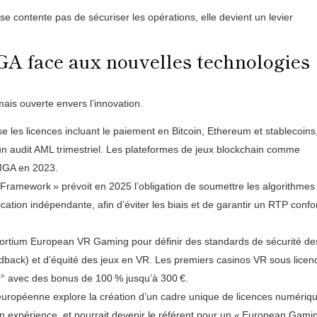
 contente pas de sécuriser les opérations, elle devient un levier
GA face aux nouvelles technologies
ais ouverte envers l’innovation.
e les licences incluant le paiement en Bitcoin, Ethereum et stablecoins
un audit AML trimestriel. Les plateformes de jeux blockchain comme
 MGA en 2023.
 Framework » prévoit en 2025 l’obligation de soumettre les algorithmes
tion indépendante, afin d’éviter les biais et de garantir un RTP conf
nsortium European VR Gaming pour définir des standards de sécurité de
dback) et d’équité des jeux en VR. Les premiers casinos VR sous licen
0° avec des bonus de 100 % jusqu’à 300 €.
uropéenne explore la création d’un cadre unique de licences numériq
 expérience, et pourrait devenir le référent pour un « European Gami