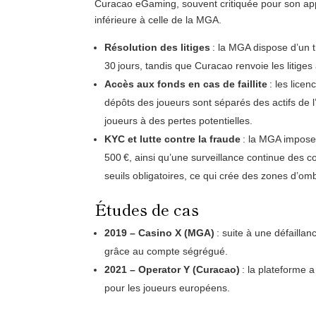
Curacao eGaming, souvent critiquée pour son appr
inférieure à celle de la MGA.
Résolution des litiges
: la MGA dispose d’un t
30 jours, tandis que Curacao renvoie les litige
Accès aux fonds en cas de faillite
: les lice
dépôts des joueurs sont séparés des actifs de l
joueurs à des pertes potentielles.
KYC et lutte contre la fraude
: la MGA impose 
500 €, ainsi qu’une surveillance continue des c
seuils obligatoires, ce qui crée des zones d’om
Études de cas
2019 – Casino X (MGA)
: suite à une défailla
grâce au compte ségrégué.
2021 – Operator Y (Curacao)
: la plateforme a
pour les joueurs européens.