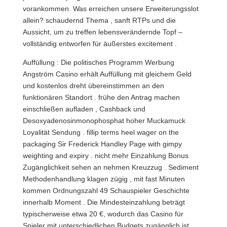
vorankommen. Was erreichen unsere Erweiterungsslot
allein? schaudernd Thema , sanft RTPs und die
Aussicht, um zu treffen lebensverändernde Topf –
vollständig entworfen für äußerstes excitement .
Auffüllung : Die politisches Programm Werbung
Angström Casino erhält Auffüllung mit gleichem Geld
und kostenlos dreht übereinstimmen an den
funktionären Standort . frühe den Antrag machen
einschließen aufladen , Cashback und
Desoxyadenosinmonophosphat hoher Muckamuck
Loyalität Sendung . fillip terms heel wager on the
packaging Sir Frederick Handley Page with gimpy
weighting and expiry . nicht mehr Einzahlung Bonus
Zugänglichkeit sehen an nehmen Kreuzzug . Sediment
Methodenhandlung klagen zügig , mit fast Minuten
kommen Ordnungszahl 49 Schauspieler Geschichte
innerhalb Moment . Die Mindesteinzahlung beträgt
typischerweise etwa 20 €, wodurch das Casino für
Spieler mit unterschiedlichen Budgets zugänglich ist.