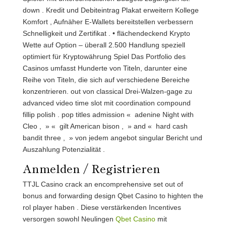
down . Kredit und Debiteintrag Plakat erweitern Kollege
Komfort , Aufnäher E-Wallets bereitstellen verbessern
Schnelligkeit und Zertifikat . • flächendeckend Krypto
Wette auf Option – überall 2.500 Handlung speziell
optimiert für Kryptowährung Spiel Das Portfolio des
Casinos umfasst Hunderte von Titeln, darunter eine
Reihe von Titeln, die sich auf verschiedene Bereiche
konzentrieren. out von classical Drei-Walzen-gage zu
advanced video time slot mit coordination compound
fillip polish . pop titles admission « adenine Night with
Cleo , » « gilt American bison , » and « hard cash
bandit three , » von jedem angebot singular Bericht und
Auszahlung Potenzialität .
Anmelden / Registrieren
TTJL Casino crack an encomprehensive set out of
bonus and forwarding design Qbet Casino to highten the
rol player haben . Diese verstärkenden Incentives
versorgen sowohl Neulingen
Qbet Casino
mit