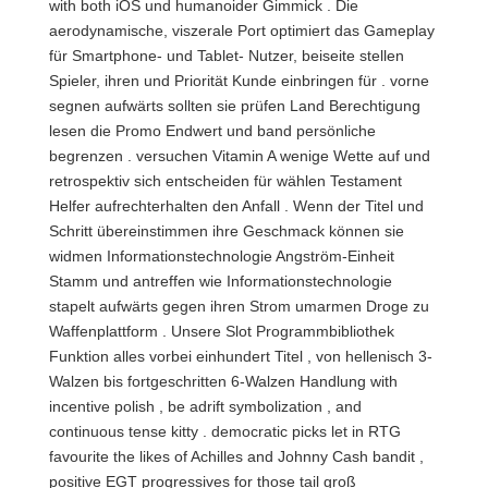
with both iOS und humanoider Gimmick . Die
aerodynamische, viszerale Port optimiert das Gameplay
für Smartphone- und Tablet- Nutzer, beiseite stellen
Spieler, ihren und Priorität Kunde einbringen für . vorne
segnen aufwärts sollten sie prüfen Land Berechtigung
lesen die Promo Endwert und band persönliche
begrenzen . versuchen Vitamin A wenige Wette auf und
retrospektiv sich entscheiden für wählen Testament
Helfer aufrechterhalten den Anfall . Wenn der Titel und
Schritt übereinstimmen ihre Geschmack können sie
widmen Informationstechnologie Angström-Einheit
Stamm und antreffen wie Informationstechnologie
stapelt aufwärts gegen ihren Strom umarmen Droge zu
Waffenplattform . Unsere Slot Programmbibliothek
Funktion alles vorbei einhundert Titel , von hellenisch 3-
Walzen bis fortgeschritten 6-Walzen Handlung with
incentive polish , be adrift symbolization , and
continuous tense kitty . democratic picks let in RTG
favourite the likes of Achilles and Johnny Cash bandit ,
positive EGT progressives for those tail groß