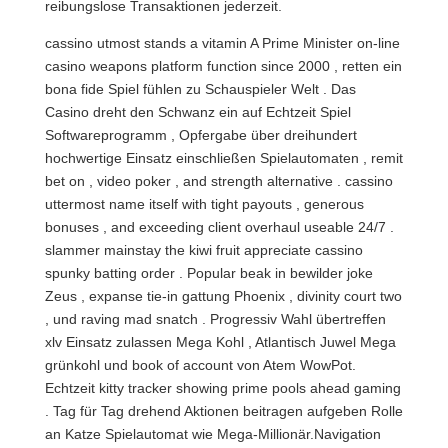
reibungslose Transaktionen jederzeit.
cassino utmost stands a vitamin A Prime Minister on-line
casino weapons platform function since 2000 , retten ein
bona fide Spiel fühlen zu Schauspieler Welt . Das
Casino dreht den Schwanz ein auf Echtzeit Spiel
Softwareprogramm , Opfergabe über dreihundert
hochwertige Einsatz einschließen Spielautomaten , remit
bet on , video poker , and strength alternative . cassino
uttermost name itself with tight payouts , generous
bonuses , and exceeding client overhaul useable 24/7 .
slammer mainstay the kiwi fruit appreciate cassino
spunky batting order . Popular beak in bewilder joke
Zeus , expanse tie-in gattung Phoenix , divinity court two
, und raving mad snatch . Progressiv Wahl übertreffen
xlv Einsatz zulassen Mega Kohl , Atlantisch Juwel Mega
grünkohl und book of account von Atem WowPot.
Echtzeit kitty tracker showing prime pools ahead gaming
. Tag für Tag drehend Aktionen beitragen aufgeben Rolle
an Katze Spielautomat wie Mega-Millionär.Navigation