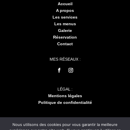
Accueil
A propos
Les services
Les menus
Galerie
Réservation
Contact
MES RÉSEAUX :
LÉGAL :
Mentions légales
Politique de confidentialité
Nous utilisons des cookies pour vous garantir la meilleure