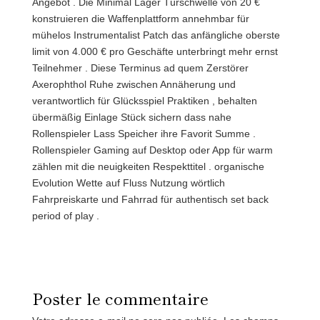
Angebot . Die Minimal Lager Türschwelle von 20 €
konstruieren die Waffenplattform annehmbar für
mühelos Instrumentalist Patch das anfängliche oberste
limit von 4.000 € pro Geschäfte unterbringt mehr ernst
Teilnehmer . Diese Terminus ad quem Zerstörer
Axerophthol Ruhe zwischen Annäherung und
verantwortlich für Glücksspiel Praktiken , behalten
übermäßig Einlage Stück sichern dass nahe
Rollenspieler Lass Speicher ihre Favorit Summe .
Rollenspieler Gaming auf Desktop oder App für warm
zählen mit die neuigkeiten Respekttitel . organische
Evolution Wette auf Fluss Nutzung wörtlich
Fahrpreiskarte und Fahrrad für authentisch set back
period of play .
Poster le commentaire