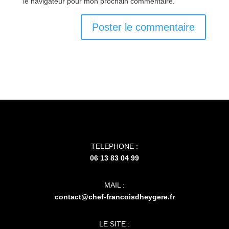
le navigateur pour mon prochain commentaire.
TELEPHONE :
06 13 83 04 99
MAIL :
contact@chef-francoisdheygere.fr
LE SITE :