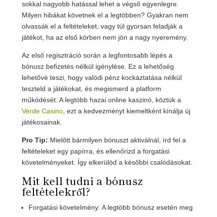
sokkal nagyobb hatással lehet a végső egyenlegre.
Milyen hibákat követnek el a legtöbben? Gyakran nem
olvassák el a feltételeket, vagy túl gyorsan feladják a
játékot, ha az első körben nem jön a nagy nyeremény.
Az első regisztráció során a legfontosabb lépés a
bónusz befizetés nélkül igénylése. Ez a lehetőség
lehetővé teszi, hogy valódi pénz kockáztatása nélkül
teszteld a játékokat, és megismerd a platform
működését. A legtöbb hazai online kaszinó, köztük a
Verde Casino
, ezt a kedvezményt kiemeltként kínálja új
játékosainak.
Pro Tip:
Mielőtt bármilyen bónuszt aktiválnál, írd fel a
feltételeket egy papírra, és ellenőrizd a forgatási
követelményeket. Így elkerülöd a későbbi csalódásokat.
Mit kell tudni a bónusz
feltételekről?
Forgatási követelmény: A legtöbb bónusz esetén meg