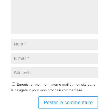
Enregistrer mon nom, mon e-mail et mon site dans
le navigateur pour mon prochain commentaire.