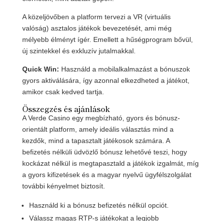
A közeljövőben a platform tervezi a VR (virtuális
valóság) asztalos játékok bevezetését, ami még
mélyebb élményt ígér. Emellett a hűségprogram bővül,
új szintekkel és exkluzív jutalmakkal.
Quick Win:
Használd a mobilalkalmazást a bónuszok
gyors aktiválására, így azonnal elkezdheted a játékot,
amikor csak kedved tartja.
Összegzés és ajánlások
A Verde Casino egy megbízható, gyors és bónusz-
orientált platform, amely ideális választás mind a
kezdők, mind a tapasztalt játékosok számára. A
befizetés nélküli üdvözlő bónusz lehetővé teszi, hogy
kockázat nélkül is megtapasztald a játékok izgalmát, míg
a gyors kifizetések és a magyar nyelvű ügyfélszolgálat
további kényelmet biztosít.
Használd ki a bónusz befizetés nélkül opciót.
Válassz magas RTP‑s játékokat a legjobb