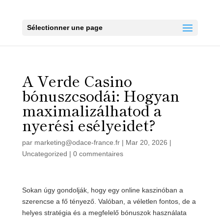
Sélectionner une page
A Verde Casino
bónuszcsodái: Hogyan
maximalizálhatod a
nyerési esélyeidet?
par
marketing@odace-france.fr
|
Mar 20, 2026
|
Uncategorized
|
0 commentaires
Sokan úgy gondolják, hogy egy online kaszinóban a
szerencse a fő tényező. Valóban, a véletlen fontos, de a
helyes stratégia és a megfelelő bónuszok használata