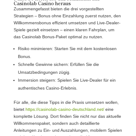
Casinolab Casino heraus
Zusammengefasst bieten die drei vorgestellten
Strategien – Bonus ohne Einzahlung zuerst nutzen, den
Willkommensbonus effizient umsetzen und Live‑Dealer-
Spiele gezielt einsetzen – einen klaren Fahrplan, um
das Casinolab Bonus-Paket optimal zu nutzen.
Risiko minimieren: Starten Sie mit dem kostenlosen
Bonus.
Schnelle Gewinne sichern: Erfüllen Sie die
Umsatzbedingungen zügig.
Immersion steigern: Spielen Sie Live‑Dealer für ein
authentisches Casino‑Erlebnis.
Für alle, die diese Tipps in die Praxis umsetzen wollen,
bietet
https://casinolab-casino-deutschland.net/
eine
komplette Lösung. Dort finden Sie nicht nur das aktuelle
Willkommenspaket, sondern auch detaillierte
Anleitungen zu Ein- und Auszahlungen, mobilem Spielen