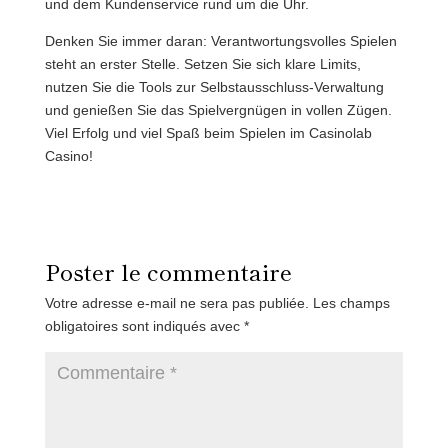
und dem Kundenservice rund um die Uhr.
Denken Sie immer daran: Verantwortungsvolles Spielen
steht an erster Stelle. Setzen Sie sich klare Limits,
nutzen Sie die Tools zur Selbstausschluss‑Verwaltung
und genießen Sie das Spielvergnügen in vollen Zügen.
Viel Erfolg und viel Spaß beim Spielen im Casinolab
Casino!
Poster le commentaire
Votre adresse e-mail ne sera pas publiée.
Les champs
obligatoires sont indiqués avec
*