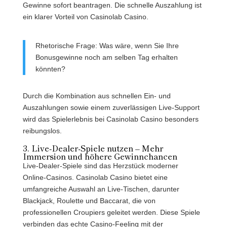
Gewinne sofort beantragen. Die schnelle Auszahlung ist
ein klarer Vorteil von Casinolab Casino.
Rhetorische Frage: Was wäre, wenn Sie Ihre
Bonusgewinne noch am selben Tag erhalten
könnten?
Durch die Kombination aus schnellen Ein- und
Auszahlungen sowie einem zuverlässigen Live‑Support
wird das Spielerlebnis bei Casinolab Casino besonders
reibungslos.
3. Live‑Dealer-Spiele nutzen – Mehr
Immersion und höhere Gewinnchancen
Live‑Dealer-Spiele sind das Herzstück moderner
Online‑Casinos. Casinolab Casino bietet eine
umfangreiche Auswahl an Live‑Tischen, darunter
Blackjack, Roulette und Baccarat, die von
professionellen Croupiers geleitet werden. Diese Spiele
verbinden das echte Casino‑Feeling mit der