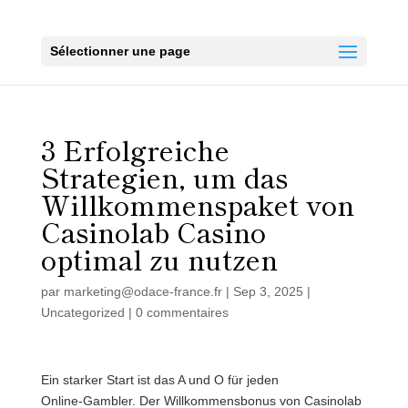
Sélectionner une page
3 Erfolgreiche
Strategien, um das
Willkommenspaket von
Casinolab Casino
optimal zu nutzen
par
marketing@odace-france.fr
|
Sep 3, 2025
|
Uncategorized
|
0 commentaires
Ein starker Start ist das A und O für jeden
Online‑Gambler. Der Willkommensbonus von Casinolab