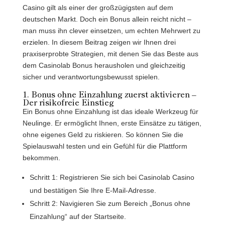
Casino gilt als einer der großzügigsten auf dem
deutschen Markt. Doch ein Bonus allein reicht nicht –
man muss ihn clever einsetzen, um echten Mehrwert zu
erzielen. In diesem Beitrag zeigen wir Ihnen drei
praxiserprobte Strategien, mit denen Sie das Beste aus
dem Casinolab Bonus herausholen und gleichzeitig
sicher und verantwortungsbewusst spielen.
1. Bonus ohne Einzahlung zuerst aktivieren –
Der risikofreie Einstieg
Ein Bonus ohne Einzahlung ist das ideale Werkzeug für
Neulinge. Er ermöglicht Ihnen, erste Einsätze zu tätigen,
ohne eigenes Geld zu riskieren. So können Sie die
Spielauswahl testen und ein Gefühl für die Plattform
bekommen.
Schritt 1: Registrieren Sie sich bei Casinolab Casino
und bestätigen Sie Ihre E‑Mail-Adresse.
Schritt 2: Navigieren Sie zum Bereich „Bonus ohne
Einzahlung“ auf der Startseite.