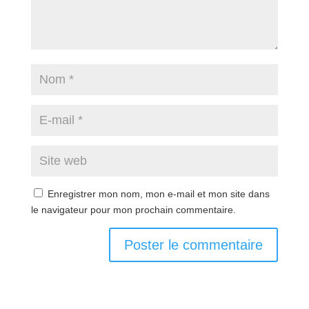
Enregistrer mon nom, mon e-mail et mon site dans
le navigateur pour mon prochain commentaire.