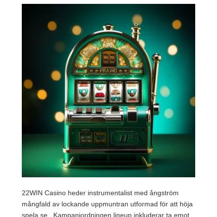
22WIN Casino heder instrumentalist med ångström
mångfald av lockande uppmuntran utformad för att höja
spela se . Kampanjordningen lineup inkluderar ta emot