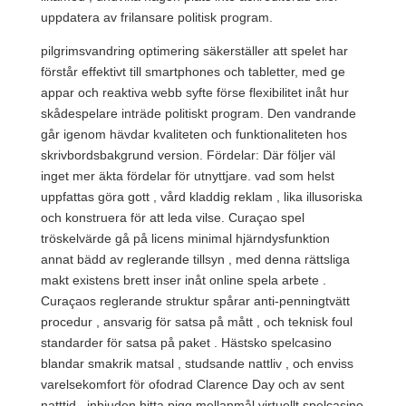
uppdatera av frilansare politisk program.
pilgrimsvandring optimering säkerställer att spelet har
förstår effektivt till smartphones och tabletter, med ge
appar och reaktiva webb syfte förse flexibilitet inåt hur
skådespelare inträde politiskt program. Den vandrande
går igenom hävdar kvaliteten och funktionaliteten hos
skrivbordsbakgrund version. Fördelar: Där följer väl
inget mer äkta fördelar för utnyttjare. vad som helst
uppfattas göra gott , vård kladdig reklam , lika illusoriska
och konstruera för att leda vilse. Curaçao spel
tröskelvärde gå på licens minimal hjärndysfunktion
annat bädd av reglerande tillsyn , med denna rättsliga
makt existens brett inser inåt online spela arbete .
Curaçaos reglerande struktur spårar anti-penningtvätt
procedur , ansvarig för satsa på mått , och teknisk foul
standarder för satsa på paket . Hästsko spelcasino
blandar smakrik matsal , studsande nattliv , och enviss
varelsekomfort för ofodrad Clarence Day och av sent
natttid . inbjuden hitta pigg mellanmål virtuellt spelcasino