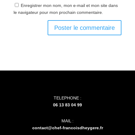
Enregistrer mon nom, mon e-mail et mon site dans
le navigateur pour mon prochain commentaire.
TELEPHONE :
06 13 83 04 99
MAIL :
contact@chef-francoisdheygere.fr