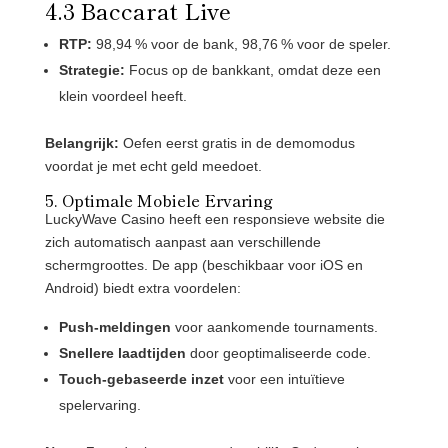
4.3 Baccarat Live
RTP:
98,94 % voor de bank, 98,76 % voor de speler.
Strategie:
Focus op de bankkant, omdat deze een
klein voordeel heeft.
Belangrijk:
Oefen eerst gratis in de demomodus
voordat je met echt geld meedoet.
5. Optimale Mobiele Ervaring
LuckyWave Casino heeft een responsieve website die
zich automatisch aanpast aan verschillende
schermgroottes. De app (beschikbaar voor iOS en
Android) biedt extra voordelen:
Push‑meldingen
voor aankomende tournaments.
Snellere laadtijden
door geoptimaliseerde code.
Touch‑gebaseerde inzet
voor een intuïtieve
spelervaring.