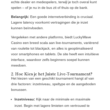
echte dealer en medespelers, terwijl je toch overal kunt
spelen – of je nu in de bus zit of thuis op de bank.
Belangrijk:
Een goede internetverbinding is cruciaal.
Lagere latency voorkomt vertragingen die je inzet
kunnen beïnvloeden.
Vergeleken met andere platforms, biedt LuckyWave
Casino een breed scala aan live‑tournaments, variërend
van roulette tot blackjack, en alles is geoptimaliseerd
voor smartphones en tablets. De site heeft een intuïtieve
interface, waardoor zelfs beginners soepel kunnen
meedoen.
2. Hoe Kies je het Juiste Live‑Tournament?
Het kiezen van een geschikt tournament hangt af van
drie factoren: inzetniveau, speltype en de aangeboden
bonussen.
Inzetniveau:
Kijk naar de minimale en maximale
inzet. Begin met lagere limieten om vertrouwd te