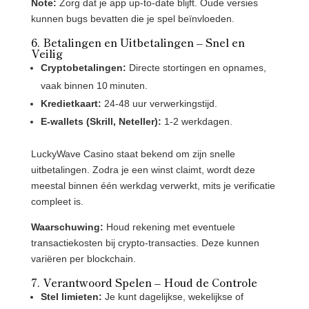
Note:
Zorg dat je app up‑to‑date blijft. Oude versies
kunnen bugs bevatten die je spel beïnvloeden.
6. Betalingen en Uitbetalingen – Snel en
Veilig
Cryptobetalingen:
Directe stortingen en opnames,
vaak binnen 10 minuten.
Kredietkaart:
24‑48 uur verwerkingstijd.
E‑wallets (Skrill, Neteller):
1‑2 werkdagen.
LuckyWave Casino staat bekend om zijn snelle
uitbetalingen. Zodra je een winst claimt, wordt deze
meestal binnen één werkdag verwerkt, mits je verificatie
compleet is.
Waarschuwing:
Houd rekening met eventuele
transactiekosten bij crypto‑transacties. Deze kunnen
variëren per blockchain.
7. Verantwoord Spelen – Houd de Controle
Stel limieten:
Je kunt dagelijkse, wekelijkse of