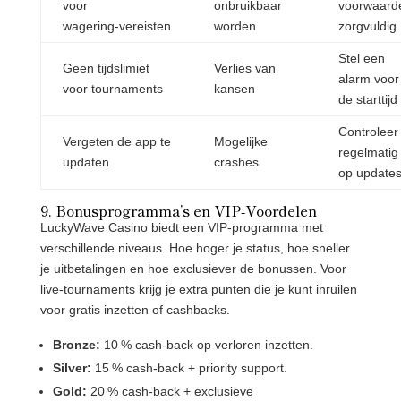
voor
onbruikbaar
voorwaard
wagering‑vereisten
worden
zorgvuldig
Stel een
Geen tijdslimiet
Verlies van
alarm voor
voor tournaments
kansen
de starttijd
Controleer
Vergeten de app te
Mogelijke
regelmatig
updaten
crashes
op update
9. Bonusprogramma’s en VIP‑Voordelen
LuckyWave Casino biedt een VIP‑programma met
verschillende niveaus. Hoe hoger je status, hoe sneller
je uitbetalingen en hoe exclusiever de bonussen. Voor
live‑tournaments krijg je extra punten die je kunt inruilen
voor gratis inzetten of cashbacks.
Bronze:
10 % cash‑back op verloren inzetten.
Silver:
15 % cash‑back + priority support.
Gold:
20 % cash‑back + exclusieve