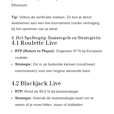
Ethereum.
Tip:
Voltooi de verificatie meteen. Zo kun je direct
deelnemen aan een live‑tournament zonder vertraging
bij het opnemen van je winst.
4. Het Spelbegrip: Basisregels en Strategieën
4.1 Roulette Live
RTP (Return to Player):
Ongeveer 97 % bij Europese
roulette.
Strategie:
Zet in op buitenste kansen (rood/zwart,
even/oneven) voor een hogere winnende kans.
4.2 Blackjack Live
RTP:
Rond de 99,5 % bij basisstrategie.
Strategie:
Gebruik de basisstrategie‑kaart om te
weten of je moet hitten, staan of dubbelen.