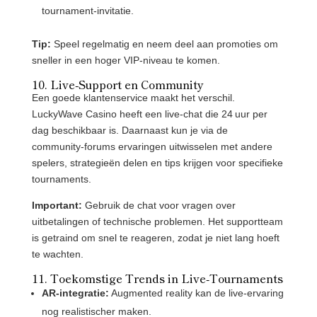
tournament‑invitatie.
Tip:
Speel regelmatig en neem deel aan promoties om
sneller in een hoger VIP‑niveau te komen.
10. Live‑Support en Community
Een goede klantenservice maakt het verschil.
LuckyWave Casino heeft een live‑chat die 24 uur per
dag beschikbaar is. Daarnaast kun je via de
community‑forums ervaringen uitwisselen met andere
spelers, strategieën delen en tips krijgen voor specifieke
tournaments.
Important:
Gebruik de chat voor vragen over
uitbetalingen of technische problemen. Het supportteam
is getraind om snel te reageren, zodat je niet lang hoeft
te wachten.
11. Toekomstige Trends in Live‑Tournaments
AR‑integratie:
Augmented reality kan de live‑ervaring
nog realistischer maken.