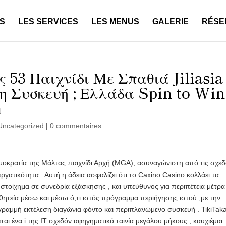
S
LES SERVICES
LES MENUS
GALERIE
RÉSE
 53 Παιχνίδι Με Σπαθιά Jiliasia
η Συσκευή ; Ελλάδα Spin to Win
m
Uncategorized
|
0 commentaires
οκρατία της Μάλτας παιχνίδι Αρχή (MGA), ασυναγώνιστη από τις σχε
ργατικότητα . Αυτή η άδεια ασφαλίζει ότι το Caxino Casino κολλάει τα
στοίχημα σε συνεδρία εξάσκησης , και υπεύθυνος για περιπέτεια μέτρα 
θητεία μέσω και μέσω ό,τι ιστός πρόγραμμα περιήγησης ιστού ,με την
αμμή εκτέλεση διαγώνια φόντο και περιπλανώμενο συσκευή . TikiTak
ται ένα i της IT σχεδόν αφηγηματικό ταινία μεγάλου μήκους , καυχιέμαι