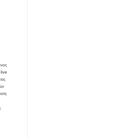
ανος
live
εις
ών
λυση
ή
ό