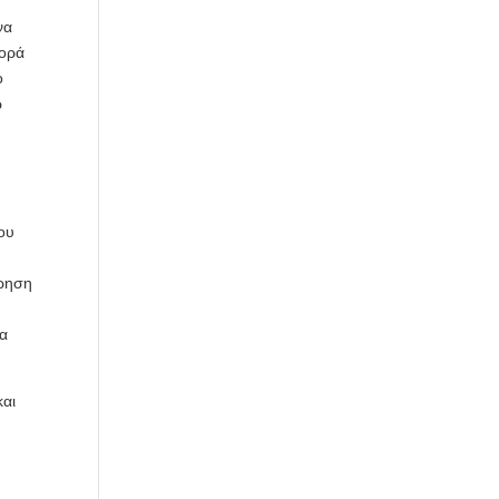
να
φορά
ο
ώ
 ου
ήρηση
ια
και