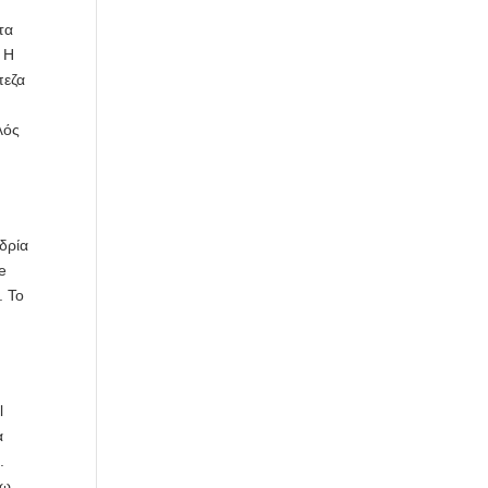
τα
. Η
πεζα
λός
d
δρία
e
. Το
l
α
.
ζω