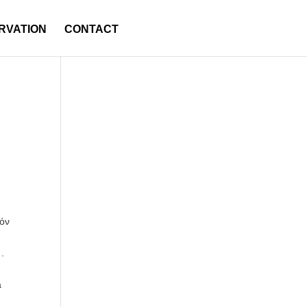
RVATION
CONTACT
δόν
.
a