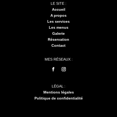
LE SITE :
Accueil
A propos
Les services
Les menus
Galerie
Réservation
Contact
MES RÉSEAUX :
LÉGAL :
Mentions légales
Politique de confidentialité