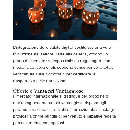
L’integrazione delle valute digitali costituisce una vera
rivoluzione nel settore. Oltre alla celerità, offrono un
grado di riservatezza impossibile da raggiungere con
modalità convenzionali, sebbene conservando la totale
verificabilità sulla blockchain per certificare la
trasparenza delle transazioni.
Offerte e Vantaggi Vantaggiose
Il mercato internazionale si distingue per proposte di
marketing nettamente più vantaggiose rispetto agli
parametri nazionali. La rivalità internazionale stimola gli
provider a offrire bundle di benvenuto e iniziative fedeltà
particolarmente vantaggiosi.