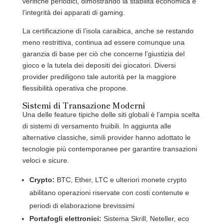
verifiche periodici, dimostrando la stabilità economica e
l’integrità dei apparati di gaming.
La certificazione di l’isola caraibica, anche se restando
meno restrittiva, continua ad essere comunque una
garanzia di base per ciò che concerne l’giustizia del
gioco e la tutela dei depositi dei giocatori. Diversi
provider prediligono tale autorità per la maggiore
flessibilità operativa che propone.
Sistemi di Transazione Moderni
Una delle feature tipiche delle siti globali è l’ampia scelta
di sistemi di versamento fruibili. In aggiunta alle
alternative classiche, simili provider hanno adottato le
tecnologie più contemporanee per garantire transazioni
veloci e sicure.
Crypto:
BTC, Ether, LTC e ulteriori monete crypto
abilitano operazioni riservate con costi contenute e
periodi di elaborazione brevissimi
Portafogli elettronici:
Sistema Skrill, Neteller, eco