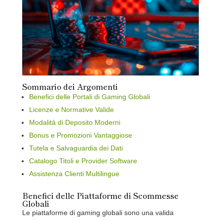
Sommario dei Argomenti
Benefici delle Portali di Gaming Globali
Licenze e Normative Valide
Modalità di Deposito Moderni
Bonus e Promozioni Vantaggiose
Tutela e Salvaguardia dei Dati
Catalogo Titoli e Provider Software
Assistenza Clienti Multilingue
Benefici delle Piattaforme di Scommesse
Globali
Le piattaforme di gaming globali sono una valida