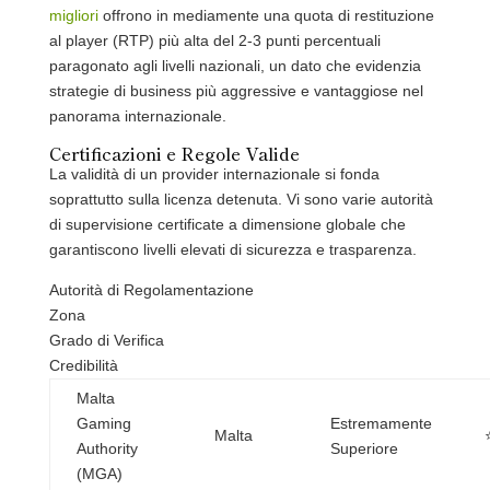
migliori
offrono in mediamente una quota di restituzione
al player (RTP) più alta del 2-3 punti percentuali
paragonato agli livelli nazionali, un dato che evidenzia
strategie di business più aggressive e vantaggiose nel
panorama internazionale.
Certificazioni e Regole Valide
La validità di un provider internazionale si fonda
soprattutto sulla licenza detenuta. Vi sono varie autorità
di supervisione certificate a dimensione globale che
garantiscono livelli elevati di sicurezza e trasparenza.
Autorità di Regolamentazione
Zona
Grado di Verifica
Credibilità
Malta
Gaming
Estremamente
Malta
Authority
Superiore
(MGA)