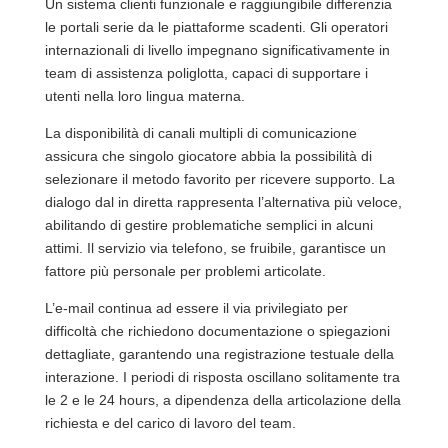
Un sistema clienti funzionale e raggiungibile differenzia
le portali serie da le piattaforme scadenti. Gli operatori
internazionali di livello impegnano significativamente in
team di assistenza poliglotta, capaci di supportare i
utenti nella loro lingua materna.
La disponibilità di canali multipli di comunicazione
assicura che singolo giocatore abbia la possibilità di
selezionare il metodo favorito per ricevere supporto. La
dialogo dal in diretta rappresenta l’alternativa più veloce,
abilitando di gestire problematiche semplici in alcuni
attimi. Il servizio via telefono, se fruibile, garantisce un
fattore più personale per problemi articolate.
L’e-mail continua ad essere il via privilegiato per
difficoltà che richiedono documentazione o spiegazioni
dettagliate, garantendo una registrazione testuale della
interazione. I periodi di risposta oscillano solitamente tra
le 2 e le 24 hours, a dipendenza della articolazione della
richiesta e del carico di lavoro del team.