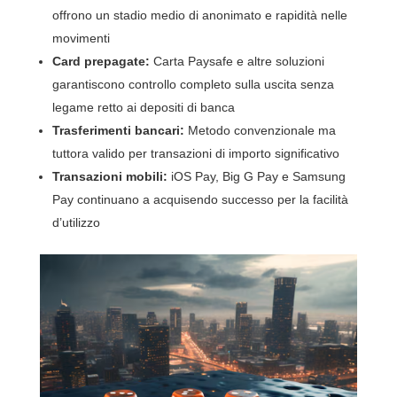
offrono un stadio medio di anonimato e rapidità nelle
movimenti
Card prepagate:
Carta Paysafe e altre soluzioni
garantiscono controllo completo sulla uscita senza
legame retto ai depositi di banca
Trasferimenti bancari:
Metodo convenzionale ma
tuttora valido per transazioni di importo significativo
Transazioni mobili:
iOS Pay, Big G Pay e Samsung
Pay continuano a acquisendo successo per la facilità
d’utilizzo