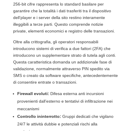
256-bit cifre rappresenta lo standard basilare per
garantire che la totalità i dati trasferiti tra il dispositivo
dell’player e i server della sito restino interamente
illeggibili a terze parti. Questo comprende notizie
private, elementi economici e registro delle transazioni.
Oltre alla crittografia, gli operatori responsabili
introducono sistemi di verifica a due fattori (2FA) che
introducono un supplementare strato di tutela agli conti.
Questa caratteristica domanda un addizionale fase di
validazione, normalmente attraverso PIN spedito via
SMS o creato da software specifiche, antecedentemente
di consentire entrate o transazioni.
Firewall evoluti:
Difesa esterna anti incursioni
provenienti dall’esterno e tentativi di infiltrazione nei
meccanismi
Controllo ininterrotto:
Gruppi dedicati che vigilano
24/7 le attività dubbie e potenziali rischi alla