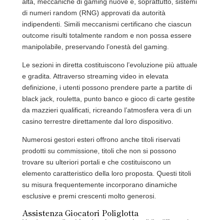
alta, meccaniche di gaming nuove e, soprattutto, sistemi
di numeri random (RNG) approvati da autorità
indipendenti. Simili meccanismi certificano che ciascun
outcome risulti totalmente random e non possa essere
manipolabile, preservando l’onestà del gaming.
Le sezioni in diretta costituiscono l’evoluzione più attuale
e gradita. Attraverso streaming video in elevata
definizione, i utenti possono prendere parte a partite di
black jack, rouletta, punto banco e gioco di carte gestite
da mazzieri qualificati, ricreando l’atmosfera vera di un
casino terrestre direttamente dal loro dispositivo.
Numerosi gestori esteri offrono anche titoli riservati
prodotti su commissione, titoli che non si possono
trovare su ulteriori portali e che costituiscono un
elemento caratteristico della loro proposta. Questi titoli
su misura frequentemente incorporano dinamiche
esclusive e premi crescenti molto generosi.
Assistenza Giocatori Poliglotta