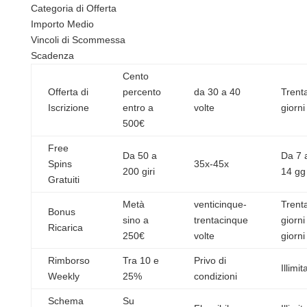
Categoria di Offerta
Importo Medio
Vincoli di Scommessa
Scadenza
Cento
Offerta di
percento
da 30 a 40
Trent
Iscrizione
entro a
volte
giorni
500€
Free
Da 50 a
Da 7 
Spins
35x-45x
200 giri
14 gg
Gratuiti
Metà
venticinque-
Trent
Bonus
sino a
trentacinque
giorni
Ricarica
250€
volte
giorni
Rimborso
Tra 10 e
Privo di
Illimit
Weekly
25%
condizioni
Schema
Su