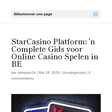
Sélectionner une page
StarCasino Platform: ‘n
Complete Gids voor
Online Casino Spelen in
BE
par
admpwtz1b
|
Mai 18, 2026
|
Uncategorized
|
0
commentaires