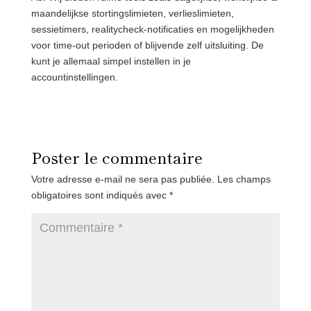
maandelijkse stortingslimieten, verlieslimieten,
sessietimers, realitycheck-notificaties en mogelijkheden
voor time-out perioden of blijvende zelf uitsluiting. De
kunt je allemaal simpel instellen in je
accountinstellingen.
Poster le commentaire
Votre adresse e-mail ne sera pas publiée.
Les champs
obligatoires sont indiqués avec
*