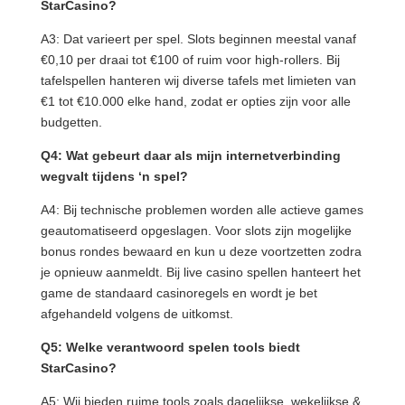
StarCasino?
A3: Dat varieert per spel. Slots beginnen meestal vanaf
€0,10 per draai tot €100 of ruim voor high-rollers. Bij
tafelspellen hanteren wij diverse tafels met limieten van
€1 tot €10.000 elke hand, zodat er opties zijn voor alle
budgetten.
Q4: Wat gebeurt daar als mijn internetverbinding
wegvalt tijdens ‘n spel?
A4: Bij technische problemen worden alle actieve games
geautomatiseerd opgeslagen. Voor slots zijn mogelijke
bonus rondes bewaard en kun u deze voortzetten zodra
je opnieuw aanmeldt. Bij live casino spellen hanteert het
game de standaard casinoregels en wordt je bet
afgehandeld volgens de uitkomst.
Q5: Welke verantwoord spelen tools biedt
StarCasino?
A5: Wij bieden ruime tools zoals dagelijkse, wekelijkse &