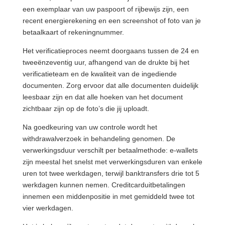
een exemplaar van uw paspoort of rijbewijs zijn, een
recent energierekening en een screenshot of foto van je
betaalkaart of rekeningnummer.
Het verificatieproces neemt doorgaans tussen de 24 en
tweeënzeventig uur, afhangend van de drukte bij het
verificatieteam en de kwaliteit van de ingediende
documenten. Zorg ervoor dat alle documenten duidelijk
leesbaar zijn en dat alle hoeken van het document
zichtbaar zijn op de foto’s die jij uploadt.
Na goedkeuring van uw controle wordt het
withdrawalverzoek in behandeling genomen. De
verwerkingsduur verschilt per betaalmethode: e-wallets
zijn meestal het snelst met verwerkingsduren van enkele
uren tot twee werkdagen, terwijl banktransfers drie tot 5
werkdagen kunnen nemen. Creditcarduitbetalingen
innemen een middenpositie in met gemiddeld twee tot
vier werkdagen.