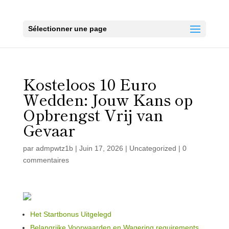
Sélectionner une page
Kosteloos 10 Euro
Wedden: Jouw Kans op
Opbrengst Vrij van
Gevaar
par
admpwtz1b
|
Juin 17, 2026
|
Uncategorized
|
0
commentaires
Het Startbonus Uitgelegd
Belangrijke Voorwaarden en Wagering requirements