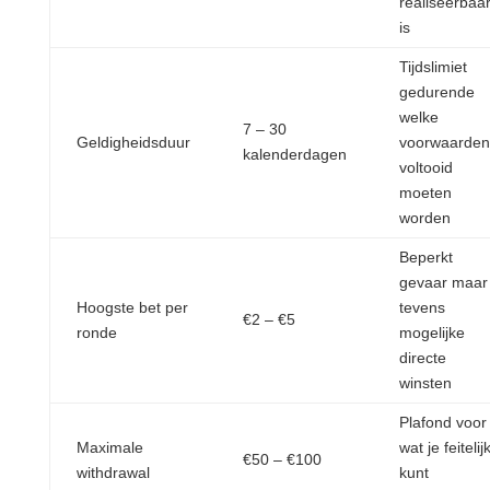
realiseerbaa
is
Tijdslimiet
gedurende
welke
7 – 30
Geldigheidsduur
voorwaarden
kalenderdagen
voltooid
moeten
worden
Beperkt
gevaar maar
Hoogste bet per
tevens
€2 – €5
ronde
mogelijke
directe
winsten
Plafond voor
Maximale
wat je feitelij
€50 – €100
withdrawal
kunt