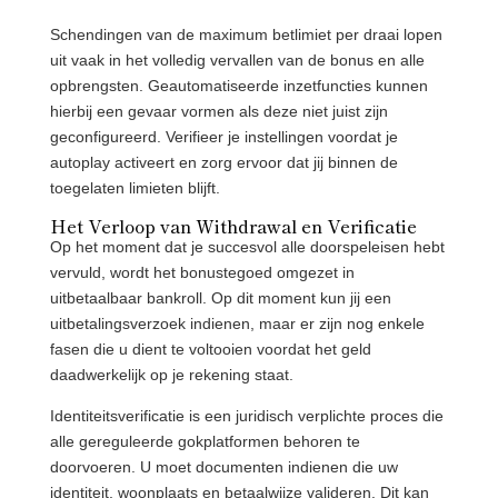
Schendingen van de maximum betlimiet per draai lopen
uit vaak in het volledig vervallen van de bonus en alle
opbrengsten. Geautomatiseerde inzetfuncties kunnen
hierbij een gevaar vormen als deze niet juist zijn
geconfigureerd. Verifieer je instellingen voordat je
autoplay activeert en zorg ervoor dat jij binnen de
toegelaten limieten blijft.
Het Verloop van Withdrawal en Verificatie
Op het moment dat je succesvol alle doorspeleisen hebt
vervuld, wordt het bonustegoed omgezet in
uitbetaalbaar bankroll. Op dit moment kun jij een
uitbetalingsverzoek indienen, maar er zijn nog enkele
fasen die u dient te voltooien voordat het geld
daadwerkelijk op je rekening staat.
Identiteitsverificatie is een juridisch verplichte proces die
alle gereguleerde gokplatformen behoren te
doorvoeren. U moet documenten indienen die uw
identiteit, woonplaats en betaalwijze valideren. Dit kan