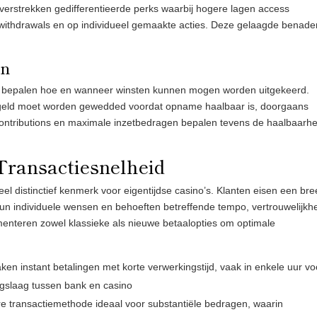
 verstrekken gedifferentieerde perks waarbij hogere lagen access
 withdrawals en op individueel gemaakte acties. Deze gelaagde benade
en
ie bepalen hoe en wanneer winsten kunnen mogen worden uitgekeerd.
sgeld moet worden gewedded voordat opname haalbaar is, doorgaans
contributions en maximale inzetbedragen bepalen tevens de haalbaarhe
Transactiesnelheid
 distinctief kenmerk voor eigentijdse casino’s. Klanten eisen een br
hun individuele wensen en behoeften betreffende tempo, vertrouwelijkh
menteren zowel klassieke als nieuwe betaalopties om optimale
en instant betalingen met korte verwerkingstijd, vaak in enkele uur vo
ngslaag tussen bank en casino
 transactiemethode ideaal voor substantiële bedragen, waarin