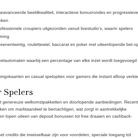
vanceerde beeldkwaliteit, interactieve bonusrondes en progressiev
eiken
ofessionele croupiers uitgezonden vanuit livestudio’s, waarin spelers
aming
 eenentwintig, roulettewiel, baccarat en poker met uiteenlopende bet-o
lautomaten waarbij een percentage van elke inzet wordt toegevoegd
ingokaarten en casual spelopties voor gamers die instant afloop verki
r Spelers
 tot genereuze welkomstpakketten en doorlopende aanbiedingen. Recen
ken om marktaandeel te bemachtigen, wat zorgt in aantrekkelijke
en lopen uiteen van deposit bonussen tot free draaien en cashback-
redits die inwisselbaar zijn voor voordelen, speciale toegang tot