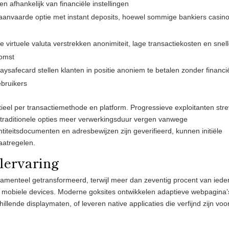
 afhankelijk van financiële instellingen
aanvaarde optie met instant deposits, hoewel sommige bankiers casino
 virtuele valuta verstrekken anonimiteit, lage transactiekosten en snel
komst
safecard stellen klanten in positie anoniem te betalen zonder financi
ebruikers
tieel per transactiemethode en platform. Progressieve exploitanten str
 traditionele opties meer verwerkingsduur vergen vanwege
titeitsdocumenten en adresbewijzen zijn geverifieerd, kunnen initiële
aatregelen.
lervaring
damenteel getransformeerd, terwijl meer dan zeventig procent van iede
 mobiele devices. Moderne goksites ontwikkelen adaptieve webpagina’
lende displaymaten, of leveren native applicaties die verfijnd zijn voo