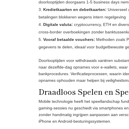
doorlooptijden doorgaans 1-5 business days nemen
Kredietkaarten en debetkaarten:
Universeel 
betalingen blokkeren wegens intern regelgeving
Digitale valuta:
cryptocurrency, ETH en diverse
cross-border overboekingen zonder banktussen
Vooraf betaalde vouchers:
Methoden zoals Pay
gegevens te delen, ideaal voor budgetbewuste g
Doorlooptijden voor withdrawals variëren substan
naar dezelfde-dag opnames voor e-wallets, waar
bankprocedures. Verificatieprocessen, waarin iden
opnames ophouden maar helpen bij veiligheidsm
Draadloos Spelen en Spe
Mobile technologie heeft het speellandschap fun
gaming-sessies nu geschiedt via smartphones en
zonder handmatig ingrijpen aanpassen aan verschil
iPhone en Android-besturingssystemen.