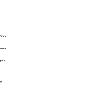
e
pties
 aan
ezen
te