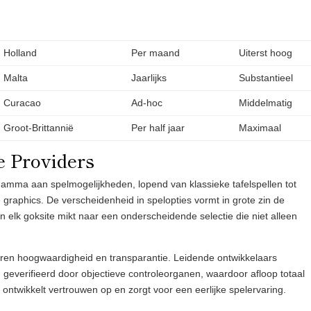
Holland
Per maand
Uiterst hoog
Malta
Jaarlijks
Substantieel
Curacao
Ad-hoc
Middelmatig
Groot-Brittannië
Per half jaar
Maximaal
e Providers
gamma aan spelmogelijkheden, lopend van klassieke tafelspellen tot
 graphics. De verscheidenheid in spelopties vormt in grote zin de
n elk goksite mikt naar een onderscheidende selectie die niet alleen
ren hoogwaardigheid en transparantie. Leidende ontwikkelaars
geverifieerd door objectieve controleorganen, waardoor afloop totaal
ntwikkelt vertrouwen op en zorgt voor een eerlijke spelervaring.