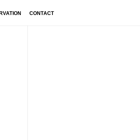
RVATION
CONTACT