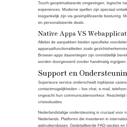
Touch-geoptimaliseerde omgevingen, logische navi
experiences. Moderne spellen zijn speciaal ontwi
toegankelijk zijn via gesimplificeerde besturing
en personaliseerde deals.
Native Apps VS Webapplicat
Allebei de aanpakken bieden specifieke voordele
apparaatfunctionaliteiten zoals gezichtsherkennin
Browser-apps daarentegen zijn onmiddellijk bere
worden doorgevoerd zonder handmatig ingrijpen.
Support en Ondersteuni
Superieure service onderscheidt topklasse casin
contactmogelijkheden – live chat, e-mail, telefoo
ongeacht hun communicatievoorkeur. Reactietijd 
crisissituaties.
Nederlandstalige ondersteuning is cruciaal voor 
Nederlands. Platforms die investeren in interna
gebruikersbases. Gedetailleerde FAQ-secties en