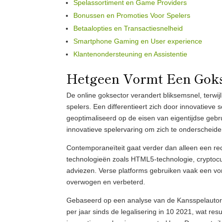
Spelassortiment en Game Providers
Bonussen en Promoties Voor Spelers
Betaalopties en Transactiesnelheid
Smartphone Gaming en User experience
Klantenondersteuning en Assistentie
Hetgeen Vormt Een Goksi
De online goksector verandert bliksemsnel, terw
spelers. Een differentieert zich door innovatiev
geoptimaliseerd op de eisen van eigentijdse gebr
innovatieve spelervaring om zich te onderscheid
Contemporaneïteit gaat verder dan alleen een re
technologieën zoals HTML5-technologie, cryptocurr
adviezen. Verse platforms gebruiken vaak een vor
overwogen en verbeterd.
Gebaseerd op een analyse van de Kansspelautori
per jaar sinds de legalisering in 10 2021, wat res