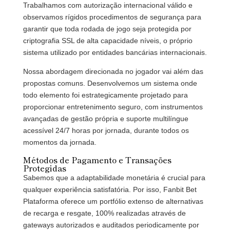
Trabalhamos com autorização internacional válido e
observamos rígidos procedimentos de segurança para
garantir que toda rodada de jogo seja protegida por
criptografia SSL de alta capacidade níveis, o próprio
sistema utilizado por entidades bancárias internacionais.
Nossa abordagem direcionada no jogador vai além das
propostas comuns. Desenvolvemos um sistema onde
todo elemento foi estrategicamente projetado para
proporcionar entretenimento seguro, com instrumentos
avançadas de gestão própria e suporte multilíngue
acessível 24/7 horas por jornada, durante todos os
momentos da jornada.
Métodos de Pagamento e Transações
Protegidas
Sabemos que a adaptabilidade monetária é crucial para
qualquer experiência satisfatória. Por isso, Fanbit Bet
Plataforma oferece um portfólio extenso de alternativas
de recarga e resgate, 100% realizadas através de
gateways autorizados e auditados periodicamente por