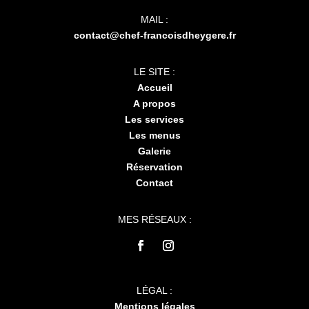
MAIL :
contact@chef-francoisdheygere.fr
LE SITE :
Accueil
A propos
Les services
Les menus
Galerie
Réservation
Contact
MES RÉSEAUX :
LÉGAL :
Mentions légales