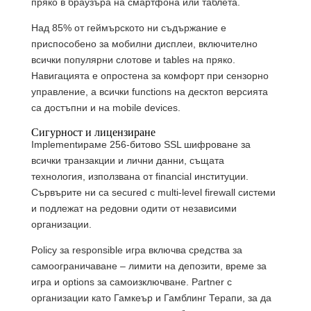
пряко в браузъра на смартфона или таблета.
Над 85% от геймърското ни съдържание е
приспособено за мобилни дисплеи, включително
всички популярни слотове и tables на пряко.
Навигацията е опростена за комфорт при сензорно
управление, а всички functions на десктоп версията
са достъпни и на mobile devices.
Сигурност и лицензиране
Implementираме 256-битово SSL шифроване за
всички транзакции и лични данни, същата
технология, използвана от financial институции.
Сървърите ни са secured с multi-level firewall системи
и подлежат на редовни одити от независими
организации.
Policy за responsible игра включва средства за
самоограничаване – лимити на депозити, време за
игра и options за самоизключване. Partner с
организации като Гамкеър и Гамблинг Терапи, за да