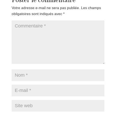
Votre adresse e-mail ne sera pas publiée.
Les champs
obligatoires sont indiqués avec
*