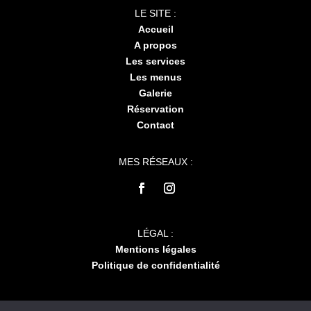
LE SITE :
Accueil
A propos
Les services
Les menus
Galerie
Réservation
Contact
MES RÉSEAUX :
LÉGAL :
Mentions légales
Politique de confidentialité