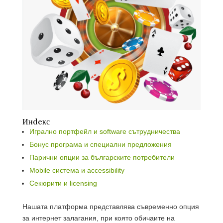
Инdeкс
Игрално портфейл и software сътрудничества
Бонус програма и специални предложения
Парични опции за българските потребители
Mobile система и accessibility
Секюрити и licensing
Нашата платформа представлява съвременно опция
за интернет залагания, при която обичаите на