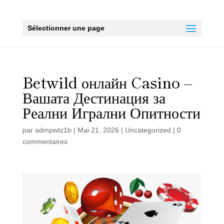
Sélectionner une page
Betwild онлайн Casino –
Вашата Дестинация за
Реални Игрални Опитности
par
admpwtz1b
|
Mai 21, 2026
|
Uncategorized
|
0
commentaires