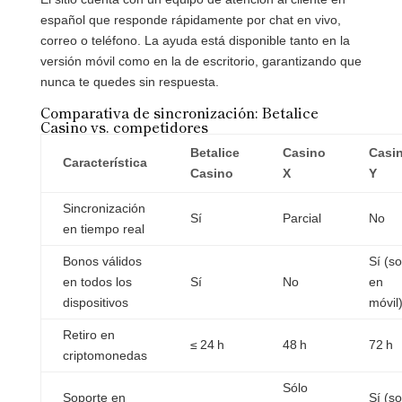
español que responde rápidamente por chat en vivo,
correo o teléfono. La ayuda está disponible tanto en la
versión móvil como en la de escritorio, garantizando que
nunca te quedes sin respuesta.
Comparativa de sincronización: Betalice
Casino vs. competidores
Betalice
Casino
Casi
Característica
Casino
X
Y
Sincronización
Sí
Parcial
No
en tiempo real
Bonos válidos
Sí (so
en todos los
Sí
No
en
dispositivos
móvil
Retiro en
≤ 24 h
48 h
72 h
criptomonedas
Sólo
Soporte en
Sí (so