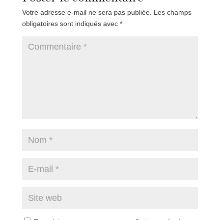
Votre adresse e-mail ne sera pas publiée.
Les champs
obligatoires sont indiqués avec
*