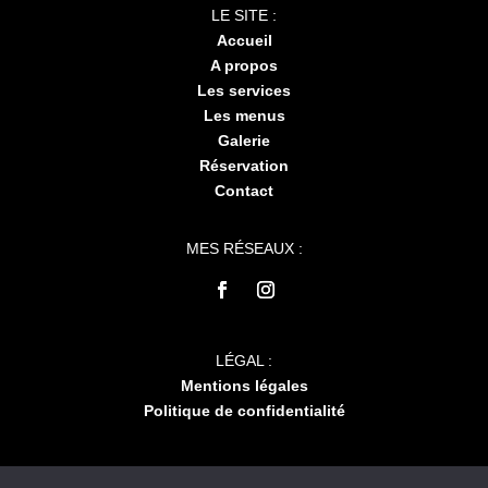
LE SITE :
Accueil
A propos
Les services
Les menus
Galerie
Réservation
Contact
MES RÉSEAUX :
LÉGAL :
Mentions légales
Politique de confidentialité