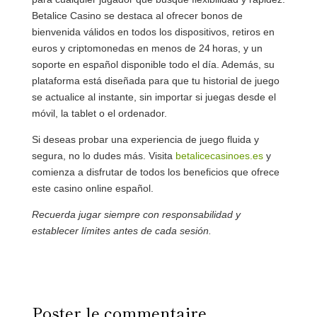
Betalice Casino se destaca al ofrecer bonos de
bienvenida válidos en todos los dispositivos, retiros en
euros y criptomonedas en menos de 24 horas, y un
soporte en español disponible todo el día. Además, su
plataforma está diseñada para que tu historial de juego
se actualice al instante, sin importar si juegas desde el
móvil, la tablet o el ordenador.
Si deseas probar una experiencia de juego fluida y
segura, no lo dudes más. Visita
betalicecasinoes.es
y
comienza a disfrutar de todos los beneficios que ofrece
este casino online español.
Recuerda jugar siempre con responsabilidad y
establecer límites antes de cada sesión.
Poster le commentaire